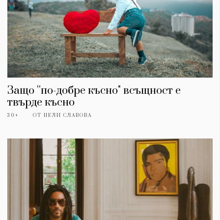
Защо ''по-добре късно" всъщност е
твърде късно
30+
ОТ
НЕЛИ СЛАВОВА