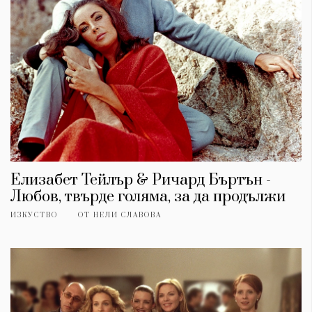
Елизабет Тейлър & Ричард Бъртън -
Любов, твърде голяма, за да продължи
ИЗКУСТВО
ОТ
НЕЛИ СЛАВОВА