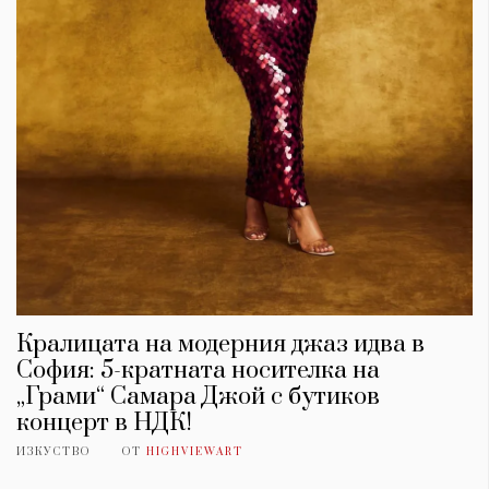
Кралицата на модерния джаз идва в
София: 5-кратната носителка на
„Грами“ Самара Джой с бутиков
концерт в НДК!
ИЗКУСТВО
ОТ
HIGHVIEWART