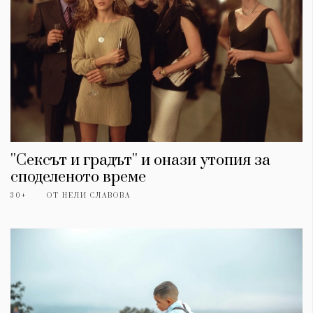
''Сексът и градът'' и онази утопия за
споделеното време
30+
ОТ
НЕЛИ СЛАВОВА