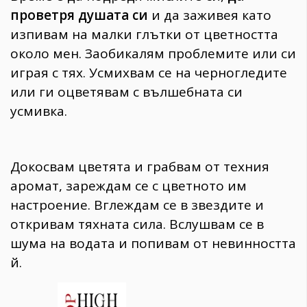
проветря душата си
и да заживея като
изпивам на малки глътки от цветността
около мен. Заобикалям проблемите или си
играя с тях. Усмихвам се на черногледите
или ги оцветявам с вълшебната си
усмивка.
Докосвам цветята и грабвам от техния
аромат, зареждам се с цветното им
настроение. Вглеждам се в звездите и
откривам тяхната сила. Вслушвам се в
шума на водата и попивам от невинността
й.