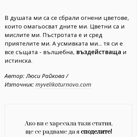
В душата ми са се сбрали огнени цветове,
които омагьосват дните ми. Цветни са и
мислите ми. Пъстротата е и сред
приятелите ми. А усмивката ми... тя си е
все същата - вълшебна,
въздействаща
и
истинска.
Автор: Люси Райкова /
Източник:
myvelikoturnovo.com
Ако ви е харесала тази статия,
ще се радваме да я
споделите!