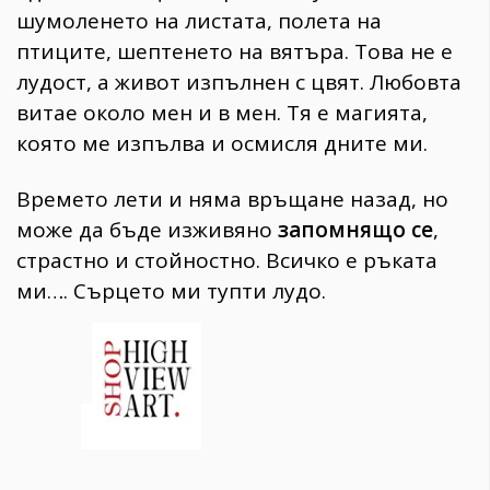
шумоленето на листата, полета на
птиците, шептенето на вятъра. Това не е
лудост, а живот изпълнен с цвят. Любовта
витае около мен и в мен. Тя е магията,
която ме изпълва и осмисля дните ми.
Времето лети и няма връщане назад, но
може да бъде изживяно
запомнящо се
,
страстно и стойностно. Всичко е ръката
ми…. Сърцето ми тупти лудо.