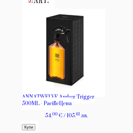
КАТЕГОРИИ
ЗА НАС
Wine&Dine
Условия за
Подкасти
ползване
Мода
За нас
Dialogue
Реклама
Изкуство
Политика за