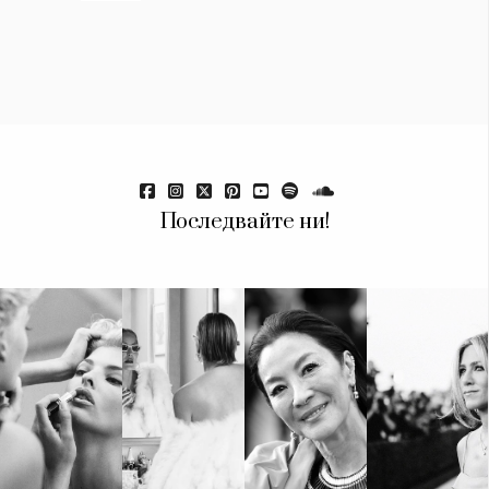
Красота
поверителност
Цветно
ModerenDom
Гурме
Пътувай
Wellness
СЛЕДВАЙТЕ НИ
Facebook
Instagram
Twitter
Pinterest
Последвайте ни!
YouTube
Spotify
Soundcloud
Ако нашият сайт ви харесва, можете да се абонирате за
седмичния ни нюзлетър тук:
© 2026, HighViewArt | Всички права запазени