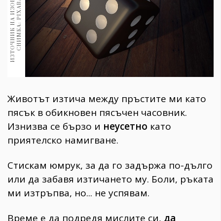
И
З
Т
О
Ч
Н
И
К
Н
А
И
З
О
Б
Р
А
Ж
Е
Н
И
Е
:
С
Н
И
М
К
А
:
P
I
X
A
B
A
Y
.
C
O
M
1970
30+
1710
Гурме
Пътувай
237
389
Здраве
Животът изтича между пръстите ми като
пясък в обикновен пясъчен часовник.
Gentlemen
Изнизва се бързо и
неусетно
като
382
приятелско намигване.
Wellness
Стискам юмрук, за да го задържа по-дълго
1817
или да забавя изтичането му. Боли, ръката
ми изтръпва, но... не успявам.
ПОСЛЕДВАЙТЕ
Време е да подредя мислите си,
да
НИ