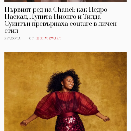
Първият ред на Chanel: как Педро
Паскал, Лупита Нионго и Тилда
Суинтън превърнаха couture в личен
стил
КРАСОТА
ОТ
HIGHVIEWART