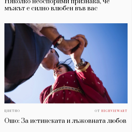
Няколко неоспорими признака, че
мъжът е силно влюбен във вас
ЦВЕТНО
ОТ
HIGHVIEWART
Ошо: За истинската и лъжовната любов