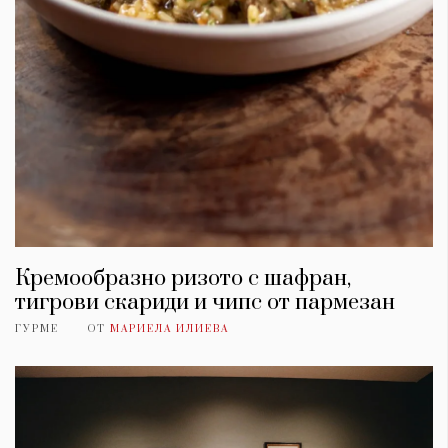
Кремообразно ризото с шафран,
тигрови скариди и чипс от пармезан
ГУРМЕ
ОТ
МАРИЕЛА ИЛИЕВА