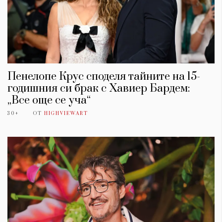
Пенелопе Крус споделя тайните на 15-
годишния си брак с Хавиер Бардем:
„Все още се уча“
30+
ОТ
HIGHVIEWART