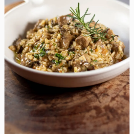
Красота
поверителност
Цветно
ModerenDom
Гурме
Пътувай
Wellness
СЛЕДВАЙТЕ НИ
Facebook
Instagram
Twitter
Pinterest
YouTube
Spotify
Soundcloud
Ако нашият сайт ви харесва, можете да се абонирате за
седмичния ни нюзлетър тук:
© 2026, HighViewArt | Всички права запазени