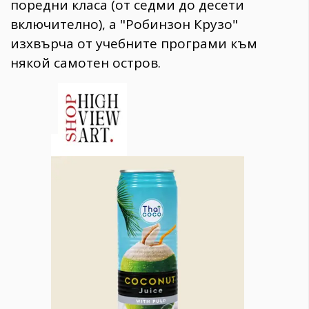
поредни класа (от седми до десети
включително), а "Робинзон Крузо"
изхвърча от учебните програми към
някой самотен остров.