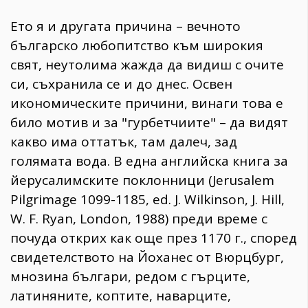
Ето я и другата причина – вечното
българско любопитство към широкия
свят, неутолима жажда да видиш с очите
си, съхранила се и до днес. Освен
икономическите причини, винаги това е
било мотив и за "гурбетчиите" – да видят
какво има оттатък, там далеч, зад
голямата вода. В една английска книга за
йерусалимските поклонници (Jerusalem
Pilgrimage 1099-1185, ed. J. Wilkinson, J. Hill,
W. F. Ryan, London, 1988) преди време с
почуда открих как още през 1170 г., според
свидетелството на Йоханес от Вюрцбург,
мнозина българи, редом с гърците,
латиняните, коптите, наварците,