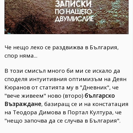
Че нещо леко се раздвижва в България,
спор няма...
В този смисъл много би ми се искало да
споделя интуитивния оптимизъм на Деян
Кюранов от статията му в "Дневник", че
"вече живеем" ново (второ)
българско
Възраждане
, базиращ се и на констатация
на Теодора Димова в Портал Култура, че
"нещо започва да се случва в България".