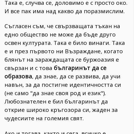
Така е, случва се, доловимо е с просто око.
И все пак има над какво да поразмислим.
Съгласен съм, че свързващата тъкан на
едно общество не може да бъде друго
освен културата. Така е било винаги. Така
е и през първото ни Възраждане, когато
блянът на зараждащата се буржоазия е
свързан и с това
българинът да се
образова
, да знае, да се развива, да учи
навън, за да постигне идентичността си
(не само "да знае своя род и език").
Любознателен е бил българинът да
открие широко кръгозора си, жаден за
чудесиите на големия свят.
Ако и тогава, както и сега, всичко е