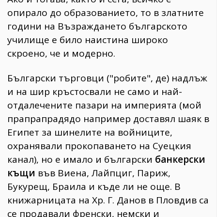
опирало до образованието, то в златните
години на Възраждането българското
училище е било наистина широко
скроено, че и модерно.
Български търговци ("робите", де) надлъж
и на шир кръстосвали не само и най-
отдалечените пазари на империята (мой
прапрапрадядо например доставял шаяк в
Египет за шинелите на войниците,
охранявали прокопаването на Суецкия
канал), но е имало и български
банкерски
къщи
във Виена, Лайпциг, Париж,
Букурещ, Браила и къде ли не още. В
книжарницата на Хр. Г. Данов в Пловдив са
се продавали френски, немски и