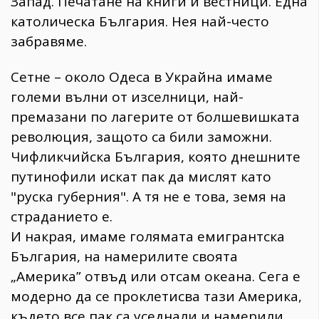
Запад. Печатане на книги и вестници. Една
католическа България. Нея най-често
забравяме.
Сетне – около Одеса в Украйна имаме
големи вълни от изселници, най-
премазани по лагерите от болшевишката
революция, защото са били заможни.
Чифликчийска България, която днешните
путинофили искат пак да мислят като
"руска губерния". А тя не е това, земя на
страданието е.
И накрая, имаме голямата емигрантска
България, на намерилите своята
„Америка” отвъд или отсам океана. Сега е
модерно да се проклетисва тази Америка,
където все пак са уседнали и намерили