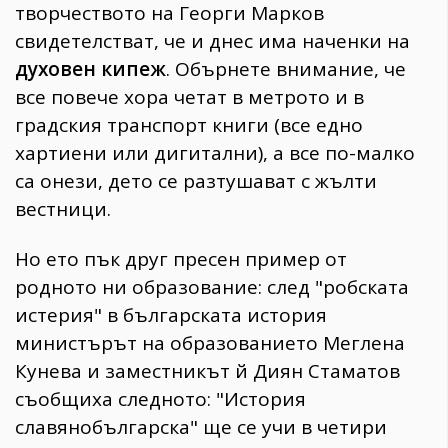
творчеството на Георги Марков
свидетелстват, че и днес има наченки на
духовен кипеж
. Обърнете внимание, че
все повече хора четат в метрото и в
градския транспорт книги (все едно
хартиени или дигитални), а все по-малко
са онези, дето се разтушават с жълти
вестници.
Но ето пък друг пресен пример от
родното ни образование: след "робската
истерия" в българската история
министърът на образованието Меглена
Кунева и заместникът й Диян Стаматов
съобщиха следното: "История
славянобългарска" ще се учи в четири