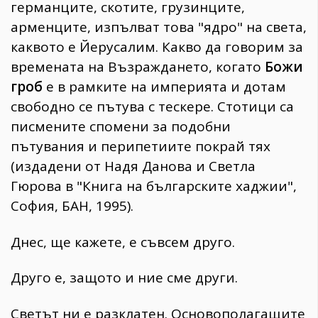
германците, скотите, грузинците,
арменците, изпълват това "ядро" на света,
каквото е Йерусалим. Какво да говорим за
времената на Възраждането, когато
Божи
гроб
е в рамките на империята и дотам
свободно се пътува с тескере. Стотици са
писмените спомени за подобни
пътувания и перипетиите покрай тях
(издадени от Надя Данова и Светла
Гюрова в "Книга на българските хаджии",
София, БАН, 1995).
Днес, ще кажете, е съвсем друго.
Друго е, защото и ние сме други.
Светът ни е разклатен. Основополагащите