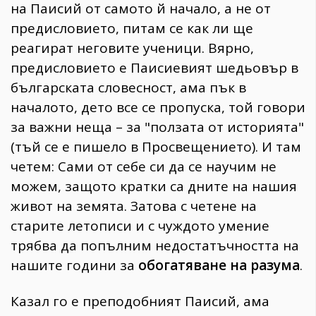
на Паисий от самото й начало, а не от
предисловието, питам се как ли ще
реагират неговите ученици. Вярно,
предисловието е Паисиевият шедьовър в
българската словесност, ама пък в
началото, дето все се пропуска, той говори
за важни неща – за "ползата от историята"
(тъй се е пишело в Просвещението). И там
четем: Сами от себе си да се научим не
можем, защото кратки са дните на нашия
живот на земята. Затова с четене на
старите летописи и с чуждото умение
трябва да попълним недостатъчността на
нашите години за
обогатяване на разума
.
Казал го е преподобният Паисий, ама