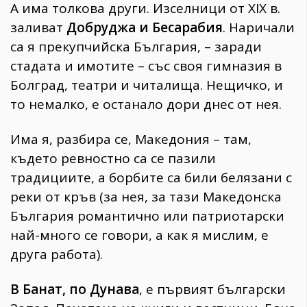
А има толкова други. Изселници от XIX в.
заливат
Добруджа и Бесарабия
. Наричали
са я прекупчийска България, – заради
стадата и имотите – със своя гимназия в
Болград, театри и читалища. Нещичко, и
то немалко, е останало дори днес от нея.
Има я, разбира се, Македония – там,
където ревностно са се пазили
традициите, а борбите са били белязани с
реки от кръв (за нея, за тази Македонска
България романтично или патриотарски
най-много се говори, а как я мислим, е
друга работа).
В Банат, по Дунава
, е първият български