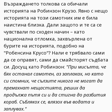
Възраждането толкова са обичали
историята на Робинзон Крузо. Явно с нещо
историята на този самотник им е била
наистина близка. Дали защото и те са се
чувствали по сходен начин – като
национална отломка, захвърлена от
бурите на историята, подобно на
"Робенсина Крусо"? Нали е трябвало сами
да се оправят, сами да смайсторят съдбата
си. Досущ като Робинзон:
"При мисълта, че
бях останал самотен, аз заплаках, но като
си спомних, че сълзите никога не могат да
премахнат нещастията, реших да
продължа пътя си и да стигна до разбития
кораб. Съблякох се, влязох във водата и
заплувах."