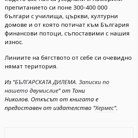
препитанието си поне 300-400 000
българи с училища, църкви, културни
домове и от която потичат към България
финансови потоци, съпоставими с нашия
износ.
Линиите на бягството от себе си очевидно
нямат територия.
Из "
БЪЛГАРСКАТА ДИЛЕМА. Записки по
нашето двумислие
" от Тони
Николов. Откъсът от книгата е
предоставен от издателство "
Хермес
".