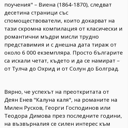
поучения" – Виена (1864-1870), следват
десетина страници със
спомоществователи, които докарват на
тази скромна компилация от класически и
романтични мъдри мисли трудно
представимия и с днешна дата тираж от
около 6 000 екземпляра. Просто българите
са искали четат, където и да се намират –
от Тулча до Охрид и от Солун до Болград.
Вярно, че успехът на преоткритата от
Деян Енев "Калуна каля", на романите на
Милен Русков, Георги Господинов или
Теодора Димова през последните години,
на възвърналия се силен интерес към