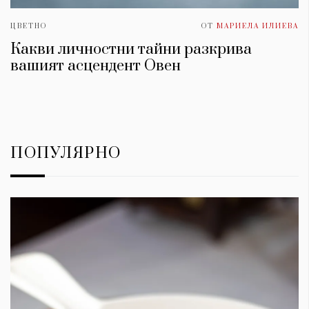
ЦВЕТНО
ОТ
МАРИЕЛА ИЛИЕВА
Какви личностни тайни разкрива
вашият асцендент Овен
ПОПУЛЯРНО
КАТЕГОРИИ
ЗА НАС
Wine&Dine
Условия за
Подкасти
ползване
Мода
За нас
Dialogue
Реклама
Изкуство
Политика за