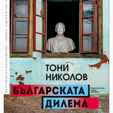
ИЗТОЧНИК НА ИЗОБРАЖЕНИЕ: СНИМКА: ИЗДАТЕЛСТВО "ХЕРМЕС"
1970
30+
1709
Гурме
Пътувай
237
389
Здраве
Gentlemen
382
Wellness
1816
ПОСЛЕДВАЙТЕ
НИ