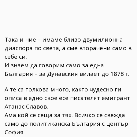
Така и ние – имаме близо двумилионна
диаспора по света, а сме вторачени само в
себе си.
И знаем да говорим само за една
България – за Дунавския вилает до 1878 г.
А те са толкова много, както чудесно ги
описа в едно свое есе писателят емигрант
Атанас Славов.
Ама кой се сеща за тях. Всичко се свежда
само до политиканска България с център
София