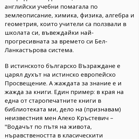
английски учебни помагала по
землеописание, химика, физика, алгебра и
геометрия, които учители са ползвали в
школата си, въвеждайки най-
прогресивната за времето си Бел-
Ланкастърова система.
В истинското българско Възраждане е
царял духът на истинско европейско
Просвещение. А жаждата за знание е и
жажда за книги. Един пример: в края на
една от старопечатните книги в
библиотеката ми, дело на (признавам)
неизвестния мен Алеко Кръстевич –
"Водачът по пътя на живота,
нъравствеността в класическити