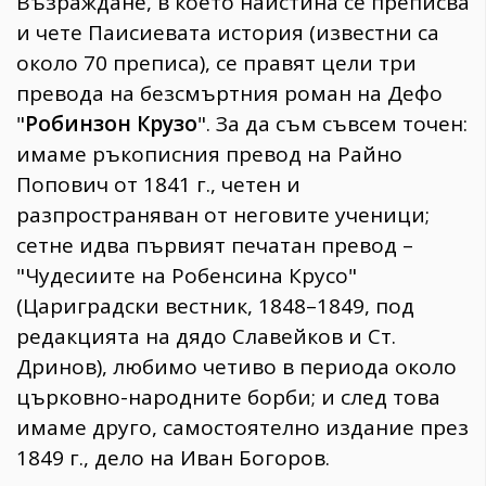
Възраждане, в което наистина се преписва
и чете Паисиевата история (известни са
около 70 преписа), се правят цели три
превода на безсмъртния роман на Дефо
"
Робинзон Крузо
". За да съм съвсем точен:
имаме ръкописния превод на Райно
Попович от 1841 г., четен и
разпространяван от неговите ученици;
сетне идва първият печатан превод –
"Чудесиите на Робенсина Крусо"
(Цариградски вестник, 1848–1849, под
редакцията на дядо Славейков и Ст.
Дринов), любимо четиво в периода около
църковно-народните борби; и след това
имаме друго, самостоятелно издание през
1849 г., дело на Иван Богоров.