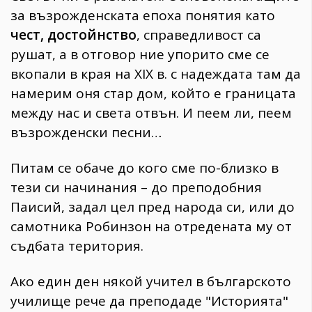
за възрожденската епоха понятия като
чест, достойнство
, справедливост са
рушат, а в отговор ние упорито сме се
вкопали в края на XIX в. с надеждата там да
намерим оня стар дом, който е границата
между нас и света отвън. И пеем ли, пеем
възрожденски песни…
Питам се обаче до кого сме по-близко в
тези си начинания – до преподобния
Паисий, задал цел пред народа си, или до
самотника Робинзон на отредената му от
съдбата територия.
Ако един ден някой учител в българското
училище рече да преподаде "Историята"