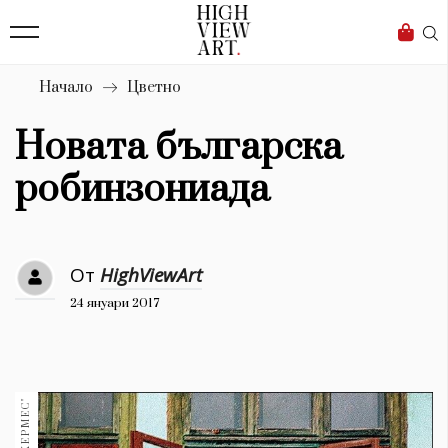
139
Бизнес
1633
Мода
Начало
Цветно
16
Dialogue
Новата българска
Изкуство
робинзониада
4339
Красота
От
HighViewArt
777
24 януари 2017
Дизайн
1272
1188
Книги