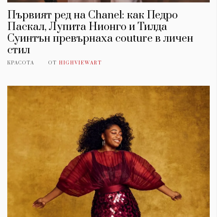
Първият ред на Chanel: как Педро
Паскал, Лупита Нионго и Тилда
Суинтън превърнаха couture в личен
стил
КРАСОТА
ОТ
HIGHVIEWART