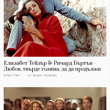
Елизабет Тейлър & Ричард Бъртън -
Любов, твърде голяма, за да продължи
ИЗКУСТВО
ОТ
НЕЛИ СЛАВОВА