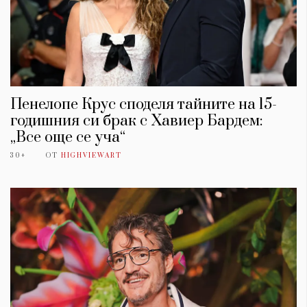
Пенелопе Крус споделя тайните на 15-
годишния си брак с Хавиер Бардем:
„Все още се уча“
30+
ОТ
HIGHVIEWART