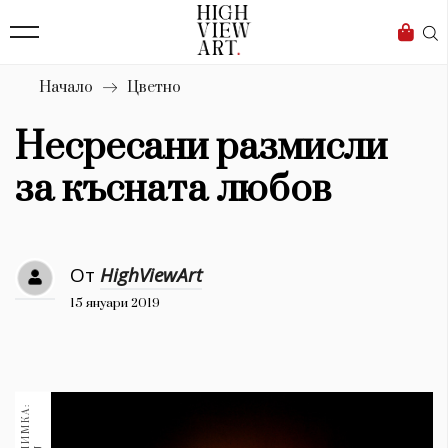
139
Бизнес
1633
Мода
Начало
Цветно
16
Dialogue
Несресани размисли
Изкуство
за късната любов
4340
Красота
От
HighViewArt
777
15 януари 2019
Дизайн
1272
1188
Книги