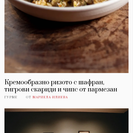
Кремообразно ризото с шафран,
тигрови скариди и чипс от пармезан
ГУРМЕ
ОТ
МАРИЕЛА ИЛИЕВА