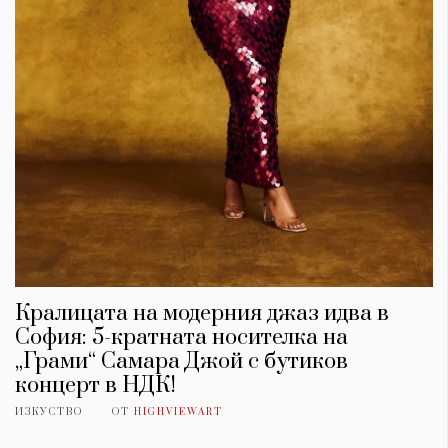
Кралицата на модерния джаз идва в
София: 5-кратната носителка на
„Грами“ Самара Джой с бутиков
концерт в НДК!
ИЗКУСТВО
ОТ
HIGHVIEWART