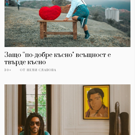
Защо ''по-добре късно" всъщност е
твърде късно
30+
ОТ
НЕЛИ СЛАВОВА