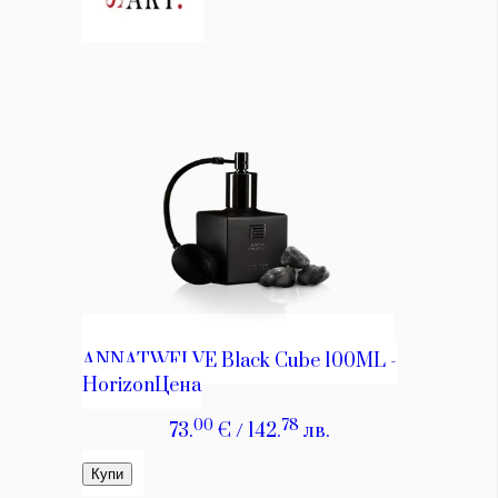
КАТЕГОРИИ
ЗА НАС
Wine&Dine
Условия за
Подкасти
ползване
Мода
За нас
Dialogue
Реклама
Изкуство
Политика за