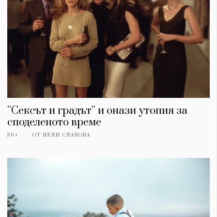
''Сексът и градът'' и онази утопия за
споделеното време
30+
ОТ
НЕЛИ СЛАВОВА