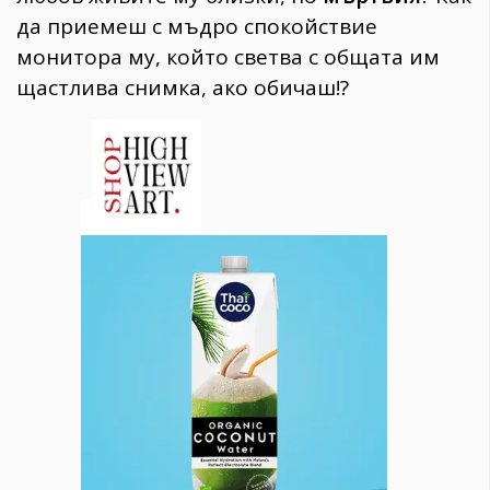
да приемеш с мъдро спокойствие
монитора му, който светва с общата им
щастлива снимка, ако обичаш!?