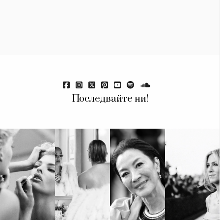
Красота
поверителност
Цветно
ModerenDom
Гурме
Пътувай
Wellness
СЛЕДВАЙТЕ НИ
Facebook
Instagram
Twitter
Pinterest
Последвайте ни!
YouTube
Spotify
Soundcloud
Ако нашият сайт ви харесва, можете да се абонирате за
седмичния ни нюзлетър тук:
© 2026, HighViewArt | Всички права запазени