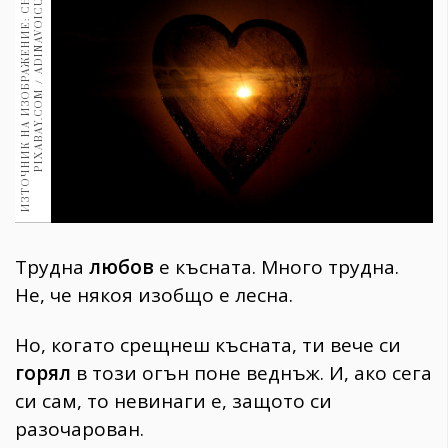
И
З
Т
О
Ч
Н
И
К
Н
А
И
З
О
Б
Р
А
Ж
Е
Н
И
Е
:
С
И
М
К
А
:
P
I
X
A
B
A
Y
.
C
O
M
/
A
D
I
N
A
V
O
I
C
Н
U
1970
30+
1710
Гурме
Пътувай
237
389
Здраве
Gentlemen
Трудна
любов
е късната. Много трудна.
382
Не, че някоя изобщо е лесна.
Wellness
Но, когато срещнеш късната, ти вече си
1817
горял
в този огън поне веднъж. И, ако сега
си сам, то невинаги е, защото си
ПОСЛЕДВАЙТЕ
разочарован.
НИ