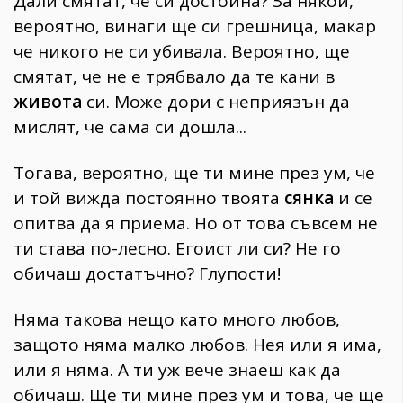
Дали смятат, че си достойна? За някои,
вероятно, винаги ще си грешница, макар
че никого не си убивала. Вероятно, ще
смятат, че не е трябвало да те кани в
живота
си. Може дори с неприязън да
мислят, че сама си дошла...
Тогава, вероятно, ще ти мине през ум, че
и той вижда постоянно твоята
сянка
и се
опитва да я приема. Но от това съвсем не
ти става по-лесно. Егоист ли си? Не го
обичаш достатъчно? Глупости!
Няма такова нещо като много любов,
защото няма малко любов. Нея или я има,
или я няма. А ти уж вече знаеш как да
обичаш. Ще ти мине през ум и това, че ще