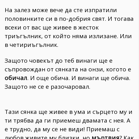
На залез може вече да сте изпратили
половинките си в по-добрия свят. И тогава
всеки от вас ще живее в жесток
триъгълник, от който няма излизане. Или
в четириъгълник.
Защото човекът до теб винаги ще е
съпровождан от сянката на онзи, когото е
обичал
. И още обича. И винаги ще обича.
Защото не се е разочаровал.
Тази сянка ще живее в ума и сърцето му и
ти трябва да ги приемеш двамата с нея. А
е трудно, да му се не види! Приемаш с
любов живите му близки, но
мъртвия
? Как