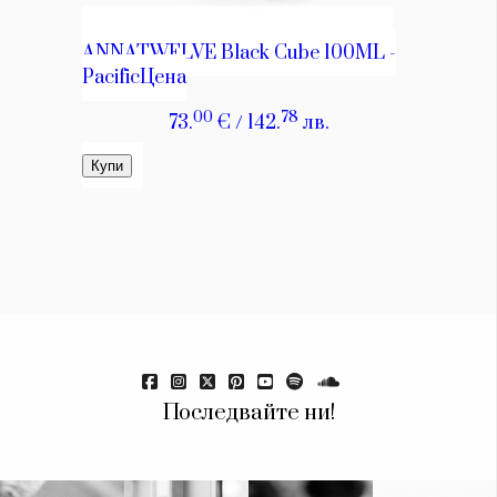
Красота
поверителност
Цветно
ModerenDom
Гурме
Пътувай
Wellness
СЛЕДВАЙТЕ НИ
Facebook
Instagram
Twitter
Pinterest
YouTube
Spotify
Soundcloud
Ако нашият сайт ви харесва, можете да се абонирате за
седмичния ни нюзлетър тук:
Последвайте ни!
© 2026, HighViewArt | Всички права запазени