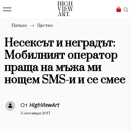
139
Бизнес
1633
Мода
Начало
Цветно
16
Dialogue
Несексът и неградът:
Изкуство
Мобилният оператор
4340
праща на мъжа ми
Красота
нощем SMS-и и се смее
777
Дизайн
От
HighViewArt
1272
3 октомври 2017
1188
Книги