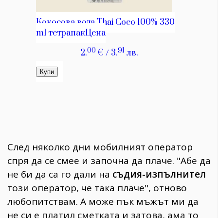
След няколко дни мобилният оператор
спря да се смее и започна да плаче. "Абе да
не би да са го дали на
съдия-изпълнител
този оператор, че така плаче", отново
любопитствам. А може пък мъжът ми да
не си е платил сметката и затова, ама то