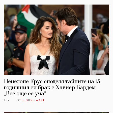
Пенелопе Крус споделя тайните на 15-
годишния си брак с Хавиер Бардем:
„Все още се уча“
30+
ОТ
HIGHVIEWART