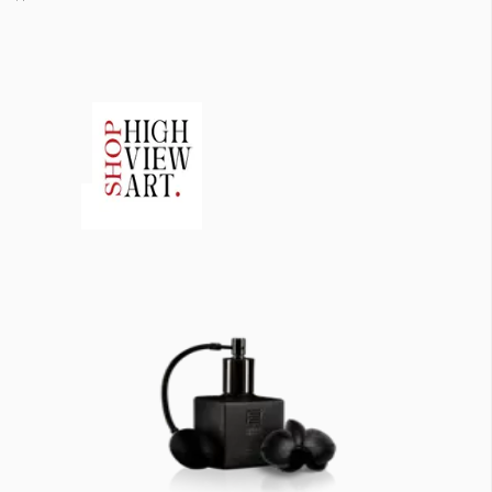
КАТЕГОРИИ
ЗА НАС
Wine&Dine
Условия за
Подкасти
ползване
Мода
За нас
Dialogue
Реклама
Изкуство
Политика за