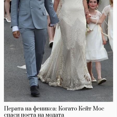
Перата на феникса: Когато Кейт Мос
спаси поета на модата