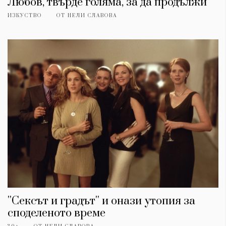
Любов, твърде голяма, за да продължи
ИЗКУСТВО
ОТ
НЕЛИ СЛАВОВА
''Сексът и градът'' и онази утопия за
споделеното време