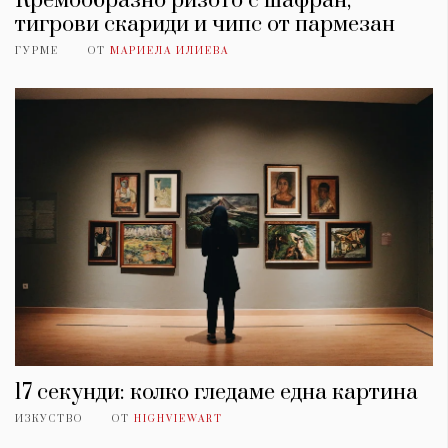
Кремообразно ризото с шафран,
тигрови скариди и чипс от пармезан
ГУРМЕ
ОТ
МАРИЕЛА ИЛИЕВА
17 секунди: колко гледаме една картина
ИЗКУСТВО
ОТ
HIGHVIEWART