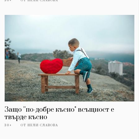
30+
ОТ
НЕЛИ СЛАВОВА
Защо ''по-добре късно" всъщност е
твърде късно
30+
ОТ
НЕЛИ СЛАВОВА