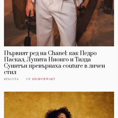
Първият ред на Chanel: как Педро
Паскал, Лупита Нионго и Тилда
Суинтън превърнаха couture в личен
стил
КРАСОТА
ОТ
HIGHVIEWART