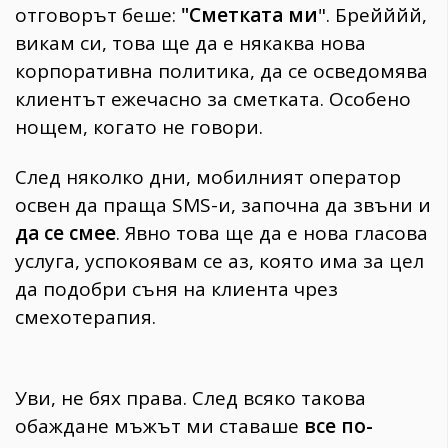
отговорът беше:
"Сметката ми
". Брейййй,
викам си, това ще да е някаква нова
корпоративна политика, да се осведомява
клиентът ежечасно за сметката. Особено
нощем, когато не говори.
След няколко дни, мобилният оператор
освен да праща SMS-и, започна да звъни и
да се смее
. Явно това ще да е нова гласова
услуга, успокоявам се аз, която има за цел
да подобри съня на клиента чрез
смехотерапия.
Уви, не бях права. След всяко такова
обаждане мъжът ми ставаше
все по-