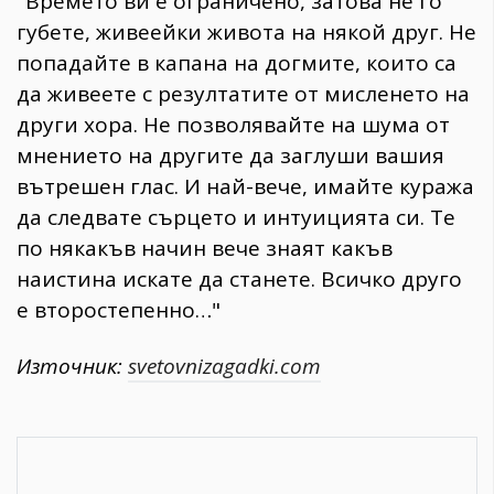
"Времето ви е ограничено, затова не го
губете, живеейки живота на някой друг. Не
попадайте в капана на догмите, които са
да живеете с резултатите от мисленето на
други хора. Не позволявайте на шума от
мнението на другите да заглуши вашия
вътрешен глас. И най-вече, имайте куража
да следвате сърцето и интуицията си. Те
по някакъв начин вече знаят какъв
наистина искате да станете. Всичко друго
е второстепенно…"
Източник:
svetovnizagadki.com