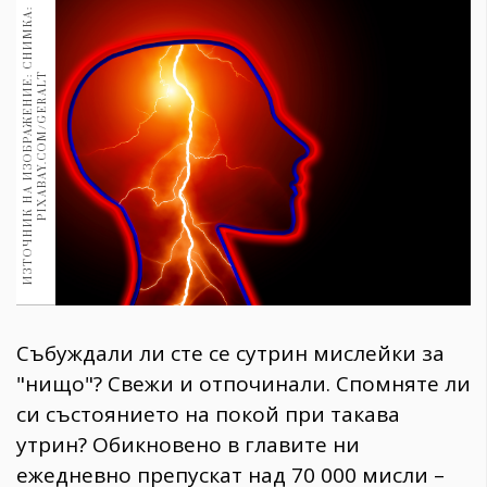
1970
И
З
Т
О
Ч
Н
И
К
Н
А
И
З
О
Б
Р
А
Ж
Е
Н
И
Е
:
С
Н
И
М
К
А
:
P
I
X
A
B
A
Y
.
C
O
M
/
G
E
R
A
L
30+
1709
Гурме
T
Пътувай
237
389
Здраве
Gentlemen
382
Събуждали ли сте се сутрин мислейки за
Wellness
"нищо"? Свежи и отпочинали. Спомняте ли
1816
си състоянието на покой при такава
утрин? Обикновено в главите ни
ПОСЛЕДВАЙТЕ
ежедневно препускат над 70 000 мисли –
НИ