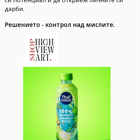
си потенциал и да открием личните си
дарби.
Решението - контрол над мислите.