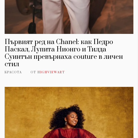
Красота
поверителност
Цветно
ModerenDom
Гурме
Пътувай
Wellness
Първият ред на Chanel: как Педро
СЛЕДВАЙТЕ НИ
Паскал, Лупита Нионго и Тилда
Facebook
Instagram
Twitter
Pinterest
Суинтън превърнаха couture в личен
стил
YouTube
Spotify
Soundcloud
КРАСОТА
ОТ
HIGHVIEWART
Ако нашият сайт ви харесва, можете да се абонирате за
седмичния ни нюзлетър тук:
© 2026, HighViewArt | Всички права запазени