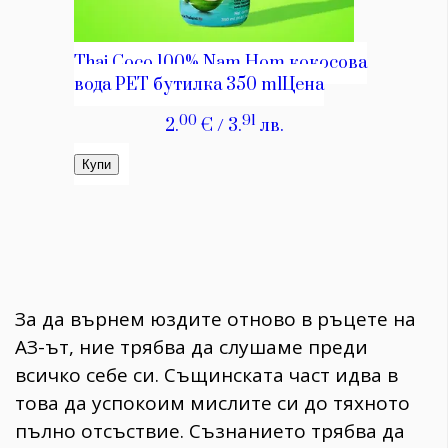
За да върнем юздите отново в ръцете на
АЗ-ът, ние трябва да слушаме преди
всичко себе си. Същинската част идва в
това да успокоим мислите си до тяхното
пълно отсъствие. Съзнанието трябва да