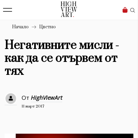
139
Бизнес
1633
Мода
Начало
Цветно
16
Dialogue
Негативните мисли -
Изкуство
как да се отървем от
4339
тях
Красота
777
От
HighViewArt
Дизайн
11 март 2017
1272
1188
Книги