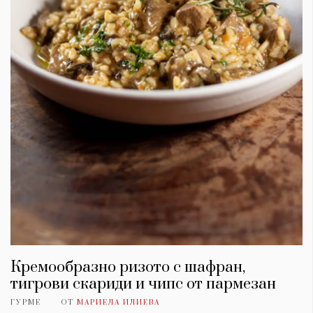
Кремообразно ризото с шафран,
тигрови скариди и чипс от пармезан
ГУРМЕ
ОТ
МАРИЕЛА ИЛИЕВА