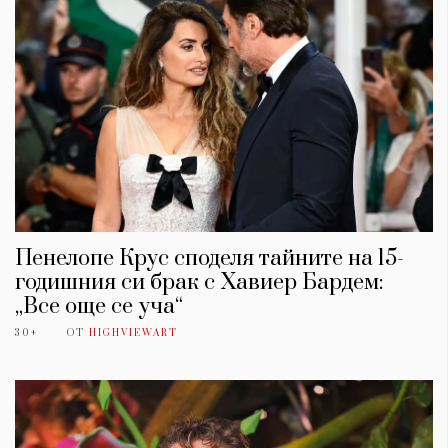
Пенелопе Крус споделя тайните на 15-
годишния си брак с Хавиер Бардем:
„Все още се уча“
30+
ОТ
HIGHVIEWART