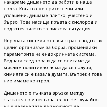
накараме дишането да работи в наша
полза. Когато сме притеснени или
уплашени, дишаме плитко, учестено и
бързо. Това насища кръвта с кислород и
подготвя тялото за рискова ситуация.
Нервната система от своя страна подготвя
целия организъм за борба, променяйки
параметрите на ендокринната система.
Веднага след това и да се опитаме да
мислим позитивно няма да се получи,
химията си е казала думата. Въпреки това
ние имаме контрол.
Дишането е тънката връзка между
съзнателно и несъзнателно. Не случайно
ни е дадена тази възможност да