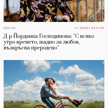
ЦВЕТНО
ОТ
ЛИЯНА ФЕРОЛИ
Д-р Йорданка Господинова: ''С всяко
утро времето, жадно за любов,
възкръсва преродено''