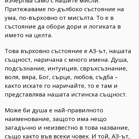
изчерпва само с нашите мисли.
Притежаваме по-дълбоко състояние на
ума, по-върховно от мисълта. То е в
състояние да обори дори и логиката в
името на целта.
Това върховно състояние е АЗ-ът, нашата
същност, наричана с много имена. Душа,
подсъзнание, интуиция, свръхсъзнание,
воля, вяра, Бог, сърце, любов, съдба –
както искате го наричайте, то е там и
представлява нашата истинска същност.
Може би душа е най-правилното
наименование, защото има нещо
загадъчно и неизвестно в това название,
също както във всеки човек. И той, АЗ-ът,