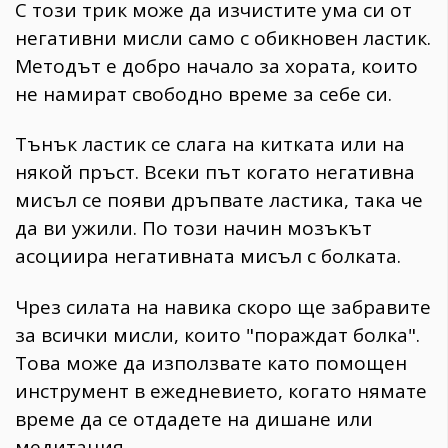
С този трик може да изчистите ума си от
негативни мисли само с обикновен ластик.
Методът е добро начало за хората, които
не намират свободно време за себе си.
Тънък ластик се слага на китката или на
някой пръст. Всеки път когато негативна
мисъл се появи дръпвате ластика, така че
да ви ужили. По този начин мозъкът
асоциира негативната мисъл с болката.
Чрез силата на навика скоро ще забравите
за всички мисли, които "пораждат болка".
Това може да използвате като помощен
инструмент в ежедневието, когато нямате
време да се отдадете на дишане или
медитация.