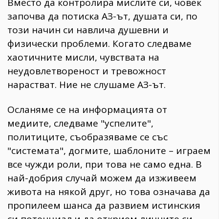
Вместо да контролира мислите си, човек
започва да потиска АЗ-ът, душата си, по
този начин си навлича душевни и
физически проблеми. Когато следваме
хаотичните мисли, чувствата на
неудовлетвореност и тревожност
нарастват. Ние не слушаме АЗ-ът.
Осланяме се на информацията от
медиите, следваме "успелите",
политиците, съобразяваме се със
"системата", догмите, шаблоните – играем
все чужди роли, при това не само една. В
най-добрия случай можем да изживеем
живота на някой друг, но това означава да
пропилеем шансa да развием истинския