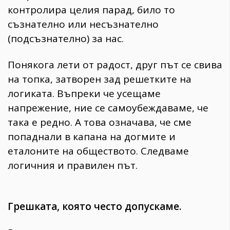
контролира целия парад, било то
съзнателно или несъзнателно
(подсъзнателно) за нас.
Понякога лети от радост, друг път се свива
на топка, затворен зад решетките на
логиката. Въпреки че усещаме
напрежение, ние се самоубеждаваме, че
така е редно. А това означава, че сме
попаднали в капана на догмите и
еталоните на обществото. Следваме
логичния и правилен път.
Грешката, която често допускаме.