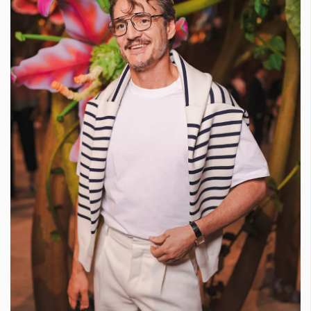
КАТЕГОРИИ
ЗА НАС
Wine&Dine
Условия за
Подкасти
ползване
Мода
За нас
Dialogue
Реклама
Изкуство
Политика за