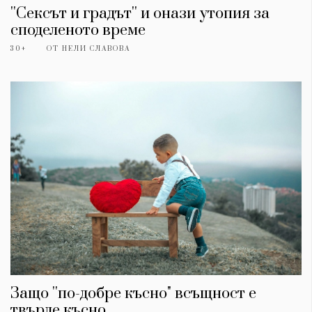
''Сексът и градът'' и онази утопия за
споделеното време
30+
ОТ
НЕЛИ СЛАВОВА
Защо ''по-добре късно" всъщност е
твърде късно