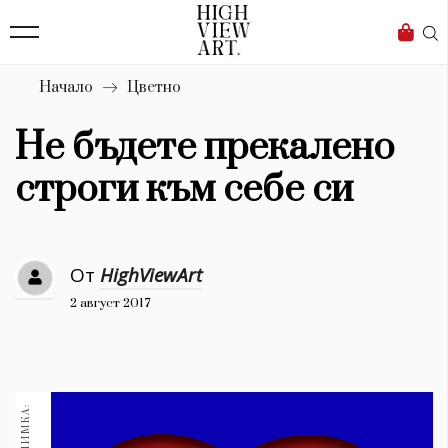
139
Бизнес
1633
Мода
Начало
Цветно
16
Dialogue
Не бъдете прекалено
Изкуство
строги към себе си
4340
Красота
От
HighViewArt
777
2 август 2017
Дизайн
1272
1188
Книги