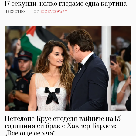
17 секунди: колко гледаме една картина
ИЗКУСТВО
ОТ
HIGHVIEWART
Пенелопе Крус споделя тайните на 15-
годишния си брак с Хавиер Бардем:
„Все още се уча“