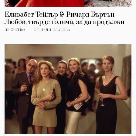
Елизабет Тейлър & Ричард Бъртън -
Любов, твърде голяма, за да продължи
ИЗКУСТВО
ОТ
НЕЛИ СЛАВОВА