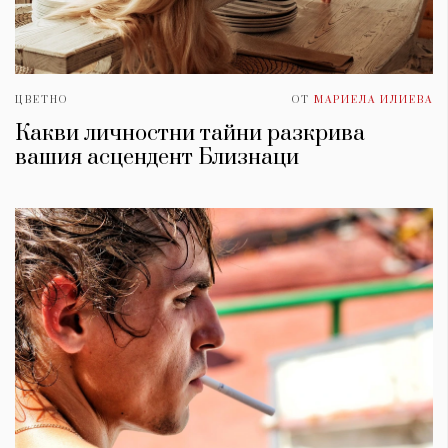
ЦВЕТНО
ОТ
МАРИЕЛА ИЛИЕВА
Какви личностни тайни разкрива
вашия асцендент Близнаци