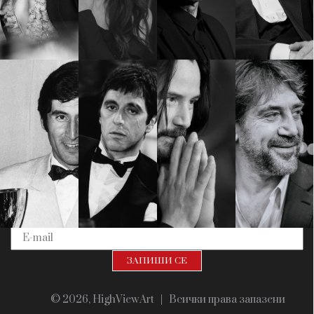
Красота
поверителност
Цветно
ModerenDom
Гурме
Пътувай
Wellness
СЛЕДВАЙТЕ НИ
Facebook
Instagram
Twitter
Pinterest
YouTube
Spotify
Soundcloud
Ако нашият сайт ви харесва, можете да се абонирате за
седмичния ни нюзлетър тук:
© 2026, HighViewArt | Всички права запазени