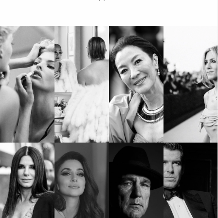
КАТЕГОРИИ
ЗА НАС
Wine&Dine
Условия за
Подкасти
ползване
Мода
За нас
Dialogue
Реклама
Изкуство
Политика за