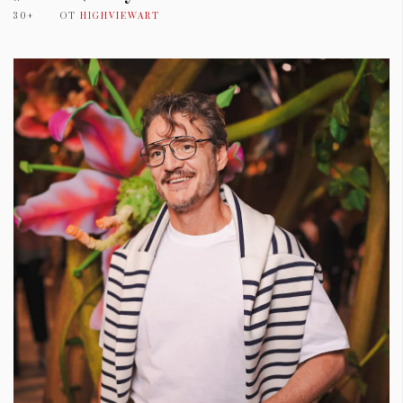
30+
ОТ
HIGHVIEWART