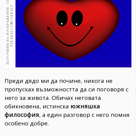
И
З
Т
О
Ч
Н
И
К
Н
А
И
З
О
Б
Р
А
Ж
Е
Н
И
Е
:
С
Н
И
М
К
А
:
P
I
X
A
B
A
Y
.
C
O
M
/
G
E
R
A
L
1970
30+
T
1710
Гурме
Пътувай
237
389
Здраве
Gentlemen
Преди дядо ми да почине, никога не
382
пропусках възможността да си поговоря с
него за живота. Обичах неговата
Wellness
обикновена, истинска
южняшка
1817
философия
, а един разговор с него помня
особено добре.
ПОСЛЕДВАЙТЕ
НИ