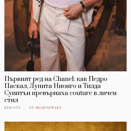
Първият ред на Chanel: как Педро
Паскал, Лупита Нионго и Тилда
Суинтън превърнаха couture в личен
стил
КРАСОТА
ОТ
HIGHVIEWART