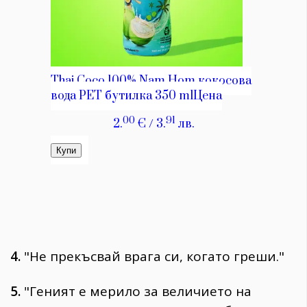
4.
"Не прекъсвай врага си, когато греши."
5.
"Геният е мерило за величието на