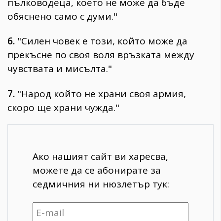
пълководеца, което не може да бъде
обяснено само с думи."
6.
"Силен човек е този, който може да
прекъсне по своя воля връзката между
чувствата и мисълта."
7.
"Народ който не храни своя армия,
скоро ще храни чужда."
Ако нашият сайт ви харесва,
можете да се абонирате за
седмичния ни нюзлетър тук: