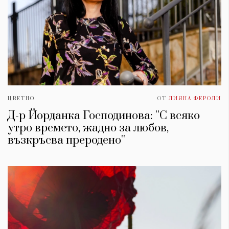
ЦВЕТНО
ОТ
ЛИЯНА ФЕРОЛИ
Д-р Йорданка Господинова: ''С всяко
утро времето, жадно за любов,
възкръсва преродено''