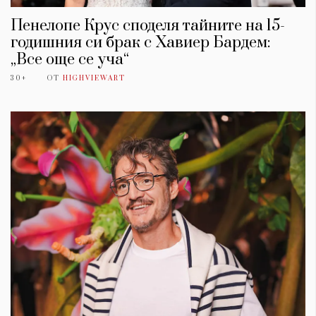
Пенелопе Крус споделя тайните на 15-
годишния си брак с Хавиер Бардем:
„Все още се уча“
30+
ОТ
HIGHVIEWART