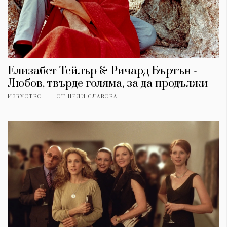
Елизабет Тейлър & Ричард Бъртън -
Любов, твърде голяма, за да продължи
ИЗКУСТВО
ОТ
НЕЛИ СЛАВОВА