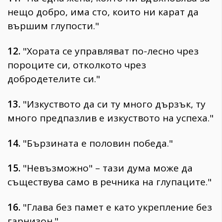
нещо добро, има сто, които ни карат да
вършим глупости."
12.
"Хората се управляват по-лесно чрез
пороците си, отколкото чрез
добродетелите си."
13.
"Изкуството да си ту много дързък, ту
много предпазлив е изкуството на успеха."
14.
"Бързината е половин победа."
15.
"Невъзможно" – тази дума може да
съществува само в речника на глупаците."
16.
"Глава без памет е като укрепление без
гарнизон."