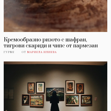
Кремообразно ризото с шафран,
тигрови скариди и чипс от пармезан
ГУРМЕ
ОТ
МАРИЕЛА ИЛИЕВА