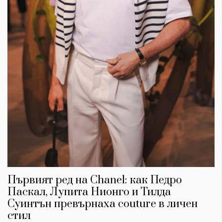
Първият ред на Chanel: как Педро
Паскал, Лупита Нионго и Тилда
Суинтън превърнаха couture в личен
стил