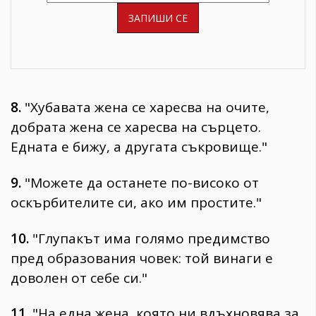
8.
"Хубавата жена се харесва на очите,
добрата жена се харесва на сърцето.
Едната е бижу, а другата съкровище."
9.
"Можете да останете по-високо от
оскърбителите си, ако им простите."
10.
"Глупакът има голямо предимство
пред образования човек: той винаги е
доволен от себе си."
11.
"На една жена, която ни вдъхновява за