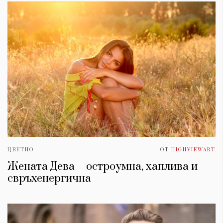
ЦВЕТНО
ОТ
HIGHVIEWART
Жената Дева – остроумна, хаплива и
свръхенергична