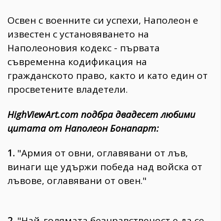
Освен с военните си успехи, Наполеон е
известен с установяването на
Наполеоновия кодекс - първата
съвременна кодификация на
гражданското право, както и като един от
просветените владетели.
HighViewArt.com подбра двадесет любими
цитата от Наполеон Бонапарт:
1.
"Армия от овни, оглавявани от лъв,
винаги ще удържи победа над войска от
лъвове, оглавявани от овен."
2.
"Най-голямата безнравственост е да се