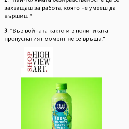
захващаш за работа, която не умееш да
вършиш."
3.
"Във войната както и в политиката
пропуснатият момент не се връща."