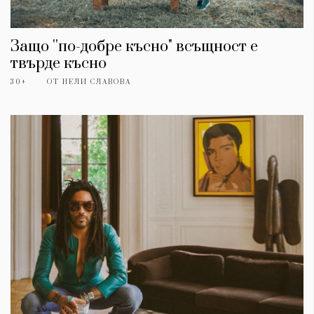
Защо ''по-добре късно" всъщност е
твърде късно
30+
ОТ
НЕЛИ СЛАВОВА
КАТЕГОРИИ
ЗА НАС
Wine&Dine
Условия за
Подкасти
ползване
Мода
За нас
Dialogue
Реклама
Изкуство
Политика за