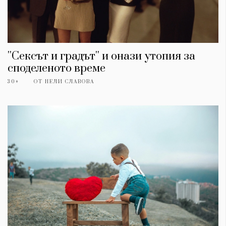
''Сексът и градът'' и онази утопия за
споделеното време
30+
ОТ
НЕЛИ СЛАВОВА