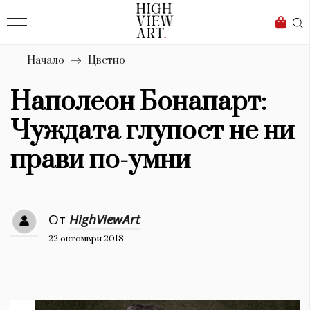
139
Бизнес
1633
Мода
Начало
Цветно
16
Dialogue
Наполеон Бонапарт:
Изкуство
Чуждата глупост не ни
4340
прави по-умни
Красота
777
От
HighViewArt
Дизайн
22 октомври 2018
1272
1188
Книги