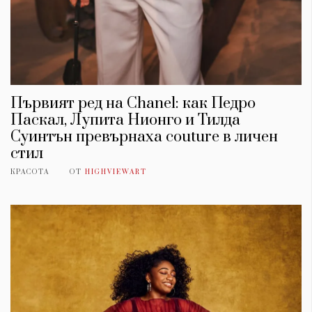
Първият ред на Chanel: как Педро
Паскал, Лупита Нионго и Тилда
Суинтън превърнаха couture в личен
стил
КРАСОТА
ОТ
HIGHVIEWART