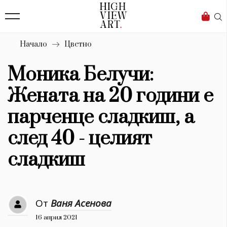
139
Бизнес
1633
Мода
Начало
Цветно
16
Dialogue
Моника Белучи:
Изкуство
Жената на 20 години е
4340
парченце сладкиш, а
Красота
след 40 - целият
777
сладкиш
Дизайн
1272
От
Ваня Асенова
1188
Книги
16 април 2021