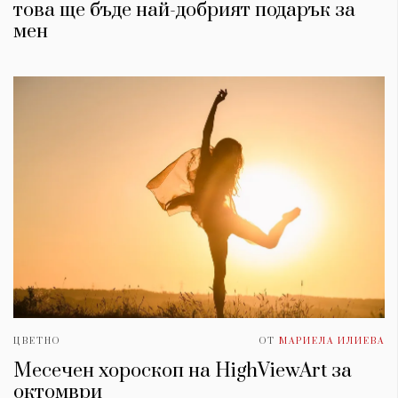
това ще бъде най-добрият подарък за
мен
ЦВЕТНО
ОТ
МАРИЕЛА ИЛИЕВА
Месечен хороскоп на HighViewArt за
oктомври