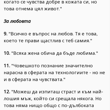
когато се чувства добре в кожата си, но
това отнема цял живот."
За любовта
9.
"Всичко е въпрос на любов. Тя е това,
което те прави щастлив с теб самия."
10.
"Всяка жена обича да бъде любима."
11.
"Човешкото познание значително
нарасна в сферата на технологиите - но не
и в сферата на чувствата."
12.
"Можеш да изпиташ страст и към най-
лошия мъж, който си срещала някога. Но
това няма нищо общо с по-дълбоката