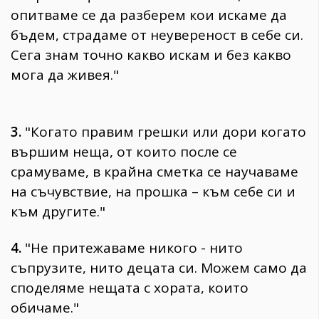
опитваме се да разберем кои искаме да
бъдем, страдаме от неувереност в себе си.
Сега знам точно какво искам и без какво
мога да живея."
3.
"Когато правим грешки или дори когато
вършим неща, от които после се
срамуваме, в крайна сметка се научаваме
на съчувствие, на прошка – към себе си и
към другите."
4.
"Не притежаваме никого - нито
съпрузите, нито децата си. Можем само да
споделяме нещата с хората, които
обичаме."