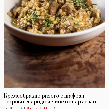
Кремообразно ризото с шафран,
тигрови скариди и чипс от пармезан
ГУРМЕ
ОТ
МАРИЕЛА ИЛИЕВА