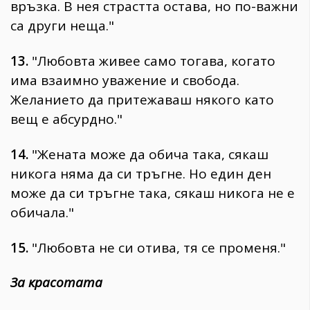
връзка. В нея страстта остава, но по-важни
са други неща."
13.
"Любовта живее само тогава, когато
има взаимно уважение и свобода.
Желанието да притежаваш някого като
вещ е абсурдно."
14.
"Жената може да обича така, сякаш
никога няма да си тръгне. Но един ден
може да си тръгне така, сякаш никога не е
обичала."
15.
"Любовта не си отива, тя се променя."
За красотата