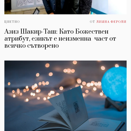
ЦВЕТНО
ОТ
ЛИЯНА ФЕРОЛИ
Азиз Шакир-Таш: Като Божествен
атрибут, езикът е неизменна част от
всичко сътворено