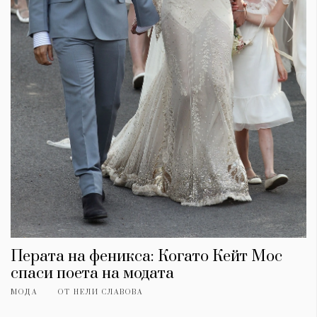
КАТЕГОРИИ
ЗА НАС
Wine&Dine
Условия за
Перата на феникса: Когато Кейт Мос
Подкасти
ползване
спаси поета на модата
Мода
За нас
Dialogue
Реклама
МОДА
ОТ
НЕЛИ СЛАВОВА
Изкуство
Политика за