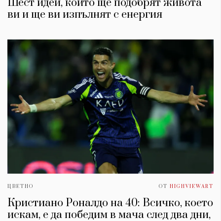
Шест идеи, които ще подобрят живота
ви и ще ви изпълнят с енергия
ЦВЕТНО
ОТ
HIGHVIEWART
Кристиано Роналдо на 40: Всичко, което
искам, е да победим в мача след два дни,