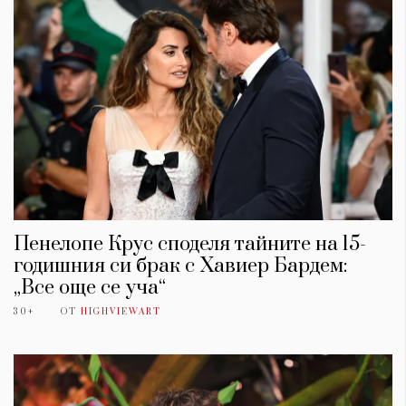
Пенелопе Крус споделя тайните на 15-
годишния си брак с Хавиер Бардем:
„Все още се уча“
30+
ОТ
HIGHVIEWART