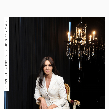
1970
30+
1710
Гурме
ИЗТОЧНИК НА ИЗОБРАЖЕНИЕ: GETTYIMAGES
Пътувай
237
389
Здраве
Gentlemen
382
Wellness
1817
ПОСЛЕДВАЙТЕ
НИ