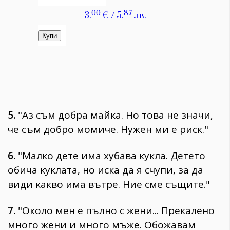
5.
"Аз съм добра майка. Но това не значи,
че съм добро момиче. Нужен ми е риск."
6.
"Малко дете има хубава кукла. Детето
обича куклата, но иска да я счупи, за да
види какво има вътре. Ние сме същите."
7.
"Около мен е пълно с жени... Прекалено
много жени и много мъже. Обожавам