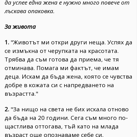
да успее една жена е нужно много повече от
лъскава опаковка.
За живота
1.
"Животът ми откри други неща. Успях да
се измъкна от черупката на красотата.
Трябва да съм готова да приема, че тя
отминава. Помага ми фактът, че имам
деца. Искам да бъда жена, която се чувства
добре в кожата си с напредването на
възрастта."
2.
"За нищо на света не бих искала отново
да бъда на 20 години. Сега съм много по-
щастлива оттогава, тъй като на млада
възраст още опознаваме себе си,