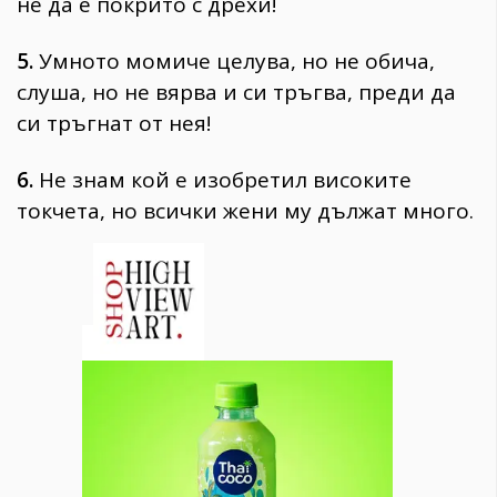
не да е покрито с дрехи!
5.
Умното момиче целува, но не обича,
слуша, но не вярва и си тръгва, преди да
си тръгнат от нея!
6.
Не знам кой е изобретил високите
токчета, но всички жени му дължат много.