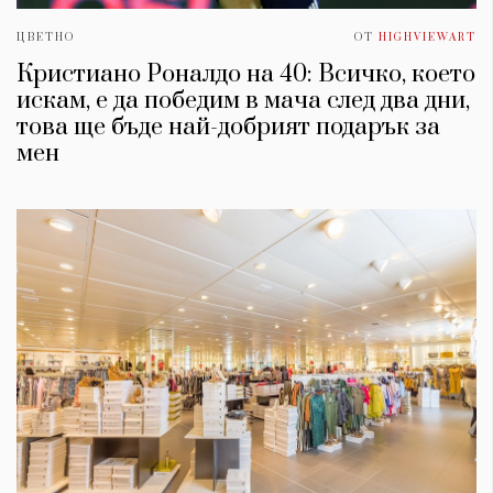
ЦВЕТНО
ОТ
HIGHVIEWART
Кристиано Роналдо на 40: Всичко, което
искам, е да победим в мача след два дни,
това ще бъде най-добрият подарък за
мен