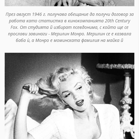
През август 1946 г. получава обещание да получи договор за
работа като статистка в кинокомпанията 20th Century
Fox. От студията й избират псевдонима, с който ще се
прослави завинаги - Мерилин Монро. Мерилин се е казвала
баба ѝ, а Монро е моминската фамилия на майка й