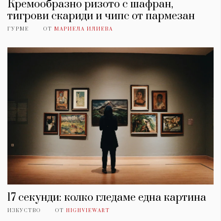
Кремообразно ризото с шафран,
тигрови скариди и чипс от пармезан
ГУРМЕ
ОТ
МАРИЕЛА ИЛИЕВА
17 секунди: колко гледаме една картина
ИЗКУСТВО
ОТ
HIGHVIEWART