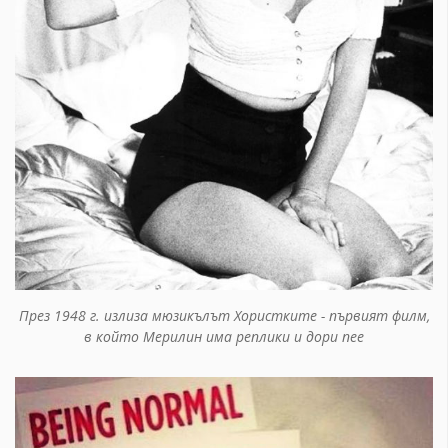
През 1948 г. излиза мюзикълът Хористките - първият филм,
в който Мерилин има реплики и дори пее