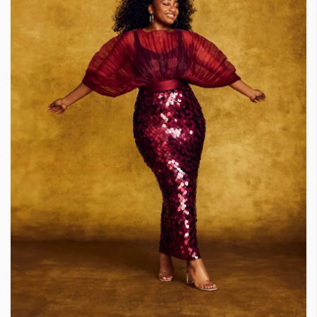
Красота
поверителност
Цветно
ModerenDom
Гурме
Пътувай
Wellness
СЛЕДВАЙТЕ НИ
Facebook
Instagram
Twitter
Pinterest
YouTube
Spotify
Soundcloud
Ако нашият сайт ви харесва, можете да се абонирате за
седмичния ни нюзлетър тук:
© 2026, HighViewArt | Всички права запазени