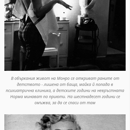
В объркания живот на Монро се откриват раните от
детството - лишена от баща, майка й попада в
психиатрична клиника, а детските години на невръстната
Норма минават по приюти. На шестнадесет години се
омъжва, за да се спаси от там