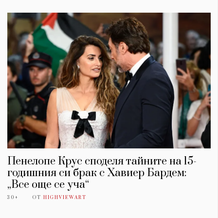
Пенелопе Крус споделя тайните на 15-
годишния си брак с Хавиер Бардем:
„Все още се уча“
30+
ОТ
HIGHVIEWART