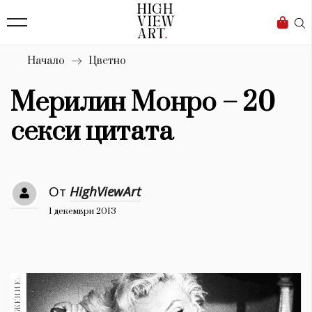
139
Бизнес
1633
Мода
Начало
Цветно
16
Dialogue
Мерилин Монро – 20
Изкуство
секси цитата
4340
Красота
От
HighViewArt
777
1 декември 2013
Дизайн
1272
1188
Книги