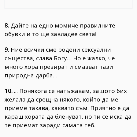
8.
Дайте на едно момиче правилните
обувки и то ще завладее света!
9.
Ние всички сме родени сексуални
същества, слава Богу… Но е жалко, че
много хора презират и смазват тази
природна дарба…
10.
... Понякога се натъжавам, защото бих
желала да срещна някого, който да ме
приеме такава, каквато съм. Приятно е да
караш хората да бленуват, но ти се иска да
те приемат заради самата теб.