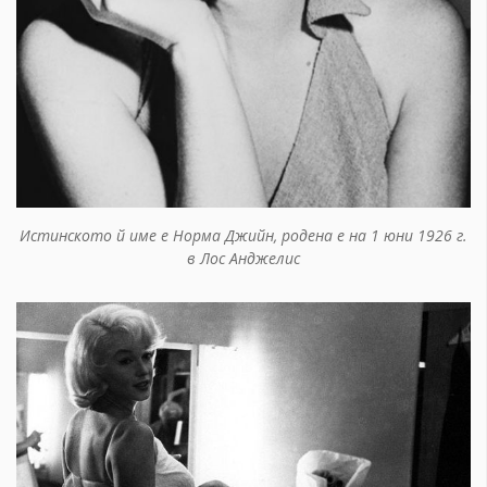
Истинското й име е Норма Джийн, родена е на 1 юни 1926 г.
в Лос Анджелис