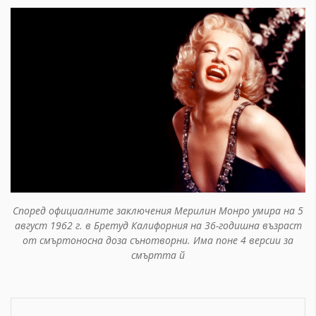
Според официалните заключения Мерилин Монро умира на 5
август 1962 г. в Бретуд Калифорния на 36-годишна възраст
от смъртоносна доза сънотворни. Има поне 4 версии за
смъртта й