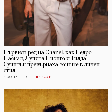
Първият ред на Chanel: как Педро
Паскал, Лупита Нионго и Тилда
Суинтън превърнаха couture в личен
стил
КАТЕГОРИИ
ЗА НАС
КРАСОТА
ОТ
HIGHVIEWART
Wine&Dine
Условия за
Подкасти
ползване
Мода
За нас
Dialogue
Реклама
Изкуство
Политика за