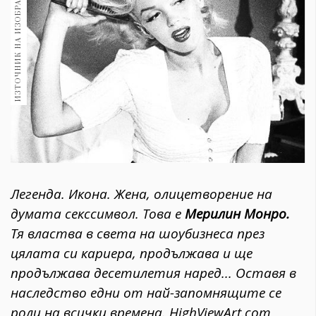
ИЗТОЧНИК НА ИЗОБРАЖЕНИЕ:
1970
30+
1710
Гурме
Пътувай
237
389
Здраве
Gentlemen
382
Легенда. Икона. Жена, олицетворение на
думата секссимвол. Това е
Мерилин Монро.
Wellness
Тя властва в света на шоубизнеса през
1817
цялата си кариера, продължава и ще
продължава десетилетия наред... Оставя в
наследство едни от най-запомнящите се
ПОСЛЕДВАЙТЕ
НИ
роли на всички времена. HighViewArt.com