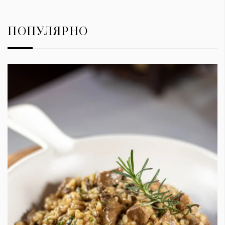
ПОПУЛЯРНО
КАТЕГОРИИ
ЗА НАС
Wine&Dine
Условия за
Подкасти
ползване
Мода
За нас
Dialogue
Реклама
Изкуство
Политика за