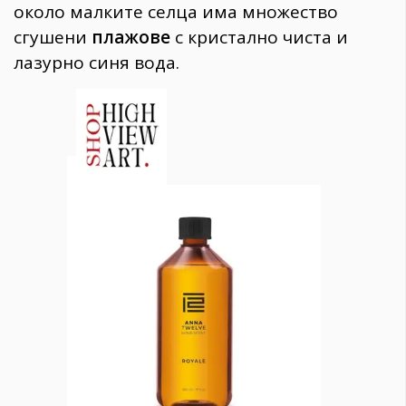
около малките селца има множество
сгушени
плажове
с кристално чиста и
лазурно синя вода.