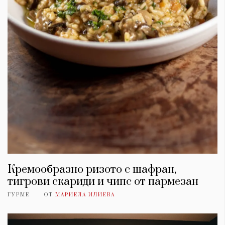
Красота
поверителност
Цветно
ModerenDom
Гурме
Пътувай
Wellness
СЛЕДВАЙТЕ НИ
Facebook
Instagram
Twitter
Pinterest
YouTube
Spotify
Soundcloud
Ако нашият сайт ви харесва, можете да се абонирате за
седмичния ни нюзлетър тук:
Кремообразно ризото с шафран,
тигрови скариди и чипс от пармезан
ГУРМЕ
ОТ
МАРИЕЛА ИЛИЕВА
© 2026, HighViewArt | Всички права запазени