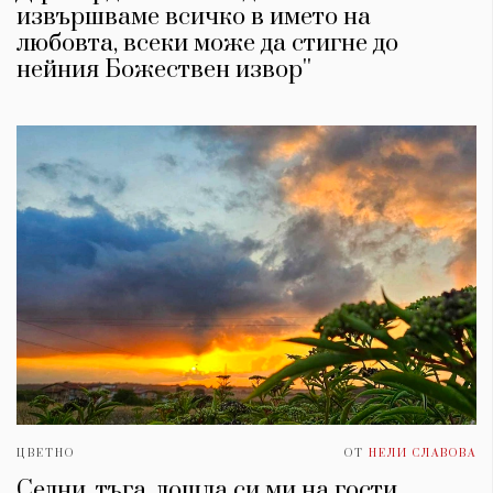
извършваме всичко в името на
любовта, всеки може да стигне до
нейния Божествен извор''
ЦВЕТНО
ОТ
НЕЛИ СЛАВОВА
Седни, тъга, дошла си ми на гости