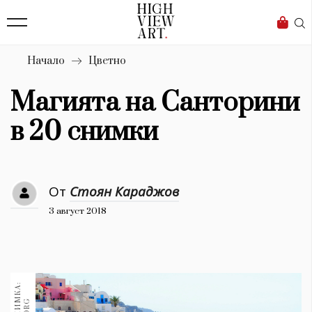
139
Бизнес
1633
Мода
Начало
Цветно
16
Dialogue
Магията на Санторини
Изкуство
в 20 снимки
4340
Красота
От
Стоян Караджов
777
3 август 2018
Дизайн
1272
1188
Книги