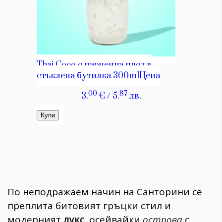
По неподражаем начин на Санторини се
преплита битовият гръцки стил и
модерният
лукс
, осейвайки
острова
с