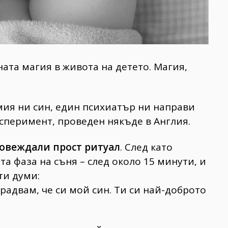
ата магия в живота на детето. Магия,
мия ни син, един психиатър ни направи
ксперимент, проведен някъде в Англия.
ровеждали прост ритуал
. След като
та фаза на съня – след около 15 минути, и
ти думи:
е радвам, че си мой син. Ти си най-доброто