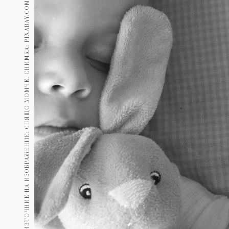
ИЗТОЧНИК НА ИЗОБРАЖЕНИЕ: СПЯЩО МОМЧЕ. СНИМКА: PIXABAY.COM/JEDIDJA
Гурме
237
Пътувай
389
Здраве
Gentlemen
382
1817
Wellness
ПОСЛЕДВАЙТЕ
НИ