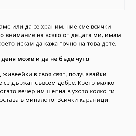
аме или да се храним, ние сме всички
о внимание на всяко от децата ми, имам
 което искам да кажа точно на това дете.
 деня може и да не бъде чуто
, живеейки в своя свят, получавайки
 се държат съвсем добре. Което малко
огато вечер им шепна в ухото колко ги
о остава в миналото. Всички караници,