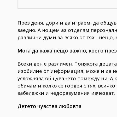
През деня, дори и да играем, да общув
заедно. А нощем аз отделям персоналн
различни думи за всяко от тях... нещо,
Мога да кажа нещо важно, което през
Всеки ден е различен. Понякога децата
изобилие от информация, може и да не
усложнява общуването помежду ни. А к
обичам и колко се гордея с тях, всичк
забележки и недоразумения изчезват.
Детето чувства любовта