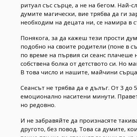
ритуал със сърце, а не на бегом. Най-с
думите магически, вие трябва да ги зар
необходим на децата ни, се намира в 
Понякога, за да кажеш тези прости ду
подобно на своите родители (поне в с
по време на първия си сеанс плачеше н
собствена болка от детството си. Но ма
В това число и нашите, майчини сърца
Сеансът не трябва да е дълъг. От 3 до
емоционално наситени минути. Правете
но редовно.
И не забравяйте да произнасяте такива
другото, без повод. Това са думите, к