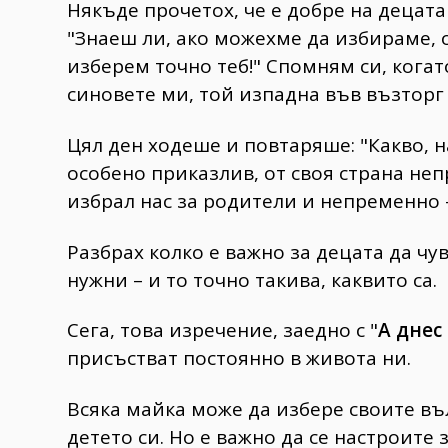
Някъде прочетох, че е добре на децата 
"Знаеш ли, ако можехме да избираме, 
изберем точно теб!" Спомням си, когат
синовете ми, той изпадна във възторг
Цял ден ходеше и повтаряше: "Какво, н
особено приказлив, от своя страна не
избрал нас за родители и непременно -
Разбрах колко е важно за децата да чув
нужни – и то точно такива, каквито са.
Сега, това изречение, заедно с "
А днес
присъстват постоянно в живота ни.
Всяка майка може да избере своите в
детето си. Но е важно да се настроите 