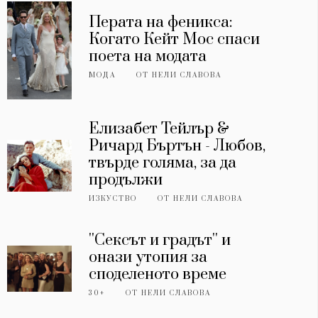
Перата на феникса:
Когато Кейт Мос спаси
поета на модата
МОДА
ОТ
НЕЛИ СЛАВОВА
Елизабет Тейлър &
Ричард Бъртън - Любов,
твърде голяма, за да
продължи
ИЗКУСТВО
ОТ
НЕЛИ СЛАВОВА
''Сексът и градът'' и
онази утопия за
споделеното време
30+
ОТ
НЕЛИ СЛАВОВА