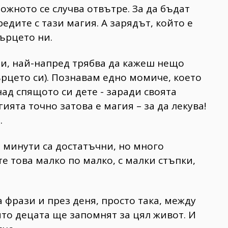
ложното се случва отвътре. За да бъдат
едите с тази магия. А зарядът, който е
сърцето ни.
ми, най-напред трябва да кажеш нещо
ърцето си). Познавам едно момиче, което
ад спящото си дете - заради своята
гията точно затова е магия – за да лекува!
.
 5 минути са достатъчни, но много
 това малко по малко, с малки стъпки,
 фрази и през деня, просто така, между
оито децата ще запомнят за цял живот. И