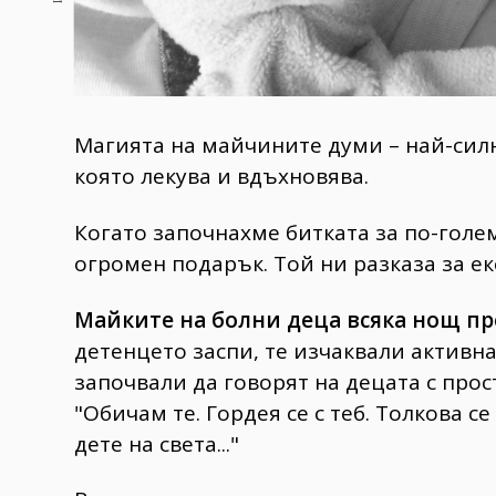
Магията на майчините думи – най-силн
която лекува и вдъхновява.
Когато започнахме битката за по-голе
огромен подарък. Той ни разказа за е
Майките на болни деца всяка нощ п
детенцето заспи, те изчаквали активна
започвали да говорят на децата с прос
"Обичам те. Гордея се с теб. Толкова с
дете на света..."