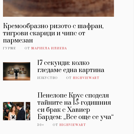
Кремообразно ризото с шафран,
тигрови скариди и чипс от
пармезан
ГУРМЕ
ОТ
МАРИЕЛА ИЛИЕВА
17 секунди: колко
гледаме една картина
ИЗКУСТВО
ОТ
HIGHVIEWART
Пенелопе Крус споделя
тайните на 15-годишния
си брак с Хавиер
Бардем: „Все още се уча“
30+
ОТ
HIGHVIEWART