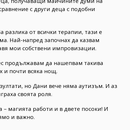
деца, получаващи майчините думи на
сравнение с други деца с подобни
а разлика от всички терапии, тази е
ма. Най-напред започнах да казвам
равя мои собствени импровизации.
нес продължавам да нашепвам такива
х и почти всяка нощ.
зултати, но Дани вече няма аутизъм. И аз
граха своята роля.
 – магията работи и в двете посоки! И
ямо и важно.