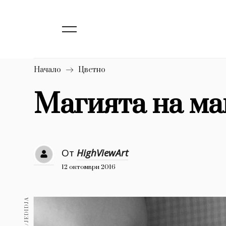
139
Бизнес
1633
Мода
16
Dialogue
Начало
Цветно
Изкуство
Магията на ма
4340
777
Красота
1272
Дизайн
От
HighViewArt
12 октомври 2016
1188
Книги
1970
30+
1710