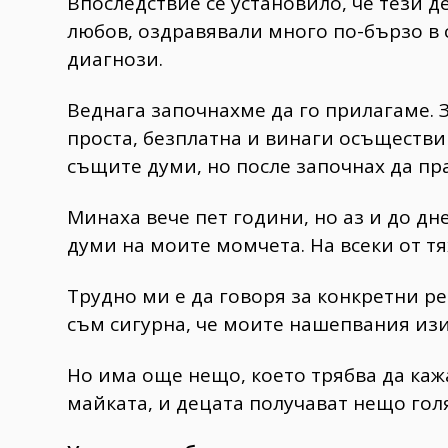
Впоследствие се установило, че тези 
любов, оздравявали много по-бързо в 
диагнози.
Веднага започнахме да го прилагаме. З
проста, безплатна и винаги осъществи
същите думи, но после започнах да п
Минаха вече пет години, но аз и до д
думи на моите момчета. На всеки от тя
Трудно ми е да говоря за конкретни ре
съм сигурна, че моите нашепвания изи
Но има още нещо, което трябва да кажа
майката, и децата получават нещо гол