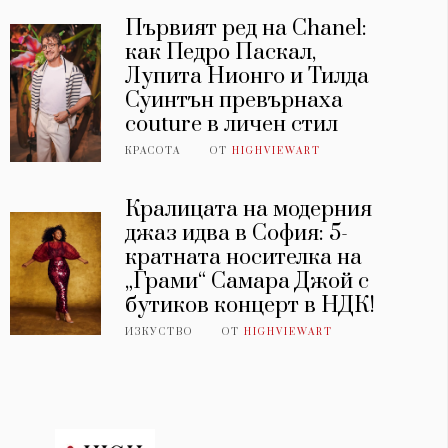
Първият ред на Chanel:
как Педро Паскал,
Лупита Нионго и Тилда
Суинтън превърнаха
couture в личен стил
КРАСОТА
ОТ
HIGHVIEWART
Кралицата на модерния
джаз идва в София: 5-
кратната носителка на
„Грами“ Самара Джой с
бутиков концерт в НДК!
ИЗКУСТВО
ОТ
HIGHVIEWART