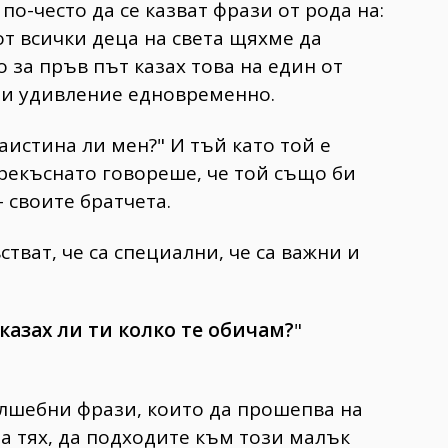
по-често да се казват фрази от рода на:
от всички деца на света щяхме да
о за пръв път казах това на един от
 и удивление едновременно.
аистина ли мен?" И тъй като той е
прекъснато говореше, че той също би
 своите братчета.
стват, че са специални, че са важни и
 казах ли ти колко те обичам?
"
ълшебни фрази, които да прошепва на
за тях, да подходите към този малък