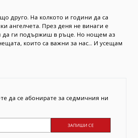
ищо друго. На колкото и години да са
лки ангелчета. През деня не винаги е
 да ги подържиш в ръце. Но нощем аз
ещата, които са важни за нас... И усещам
ете да се абонирате за седмичния ни