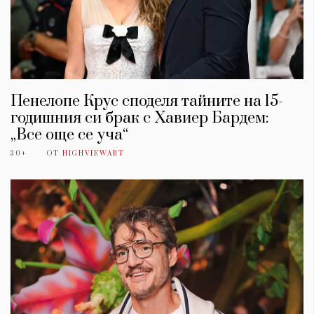
Пенелопе Крус споделя тайните на 15-
годишния си брак с Хавиер Бардем:
„Все още се уча“
30+
ОТ
HIGHVIEWART