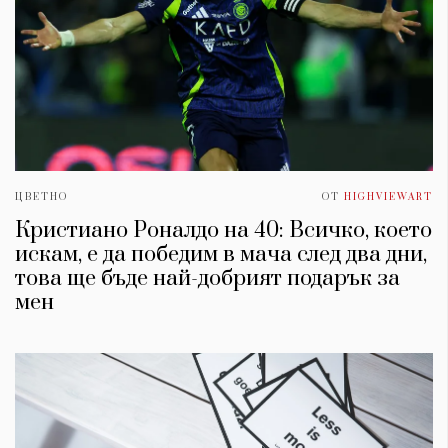
ЦВЕТНО
ОТ
HIGHVIEWART
Кристиано Роналдо на 40: Всичко, което
искам, е да победим в мача след два дни,
това ще бъде най-добрият подарък за
мен