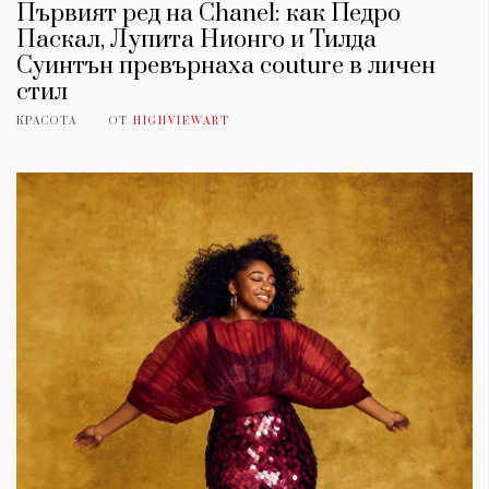
Първият ред на Chanel: как Педро
Паскал, Лупита Нионго и Тилда
Суинтън превърнаха couture в личен
стил
КРАСОТА
ОТ
HIGHVIEWART