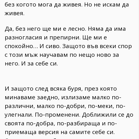
без когото мога да живея. Но не искам да
живея.
Да, без него ще ми е лесно. Няма да има
разногласия и препирни. Ще ми е
спокойно… И сиво. Защото във всеки спор
с този мъж научавам по нещо ново за
него. И за себе си.
И защото след всяка буря, през която
минаваме заедно, излизаме малко по-
различни, малко по-добри, по-меки, по-
улегнали. По-променени. Доближили се до
своята по-добра, по-разбираща и по-
приемаща версия на самите себе си.