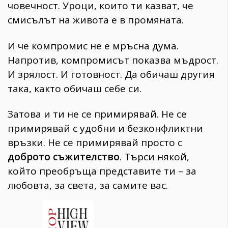
човечност. Уроци, които ти казват, че
смисълът на живота е в промяната.
И че компромис не е мръсна дума.
Напротив, компромисът показва мъдрост.
И зрялост. И готовност. Да обичаш другия
така, както обичаш себе си.
Затова и ти не се примирявай. Не се
примирявай с удобни и безконфликтни
връзки. Не се примирявай просто с
доброто съжителство
. Търси някой,
който преобръща представите ти – за
любовта, за света, за самите вас.