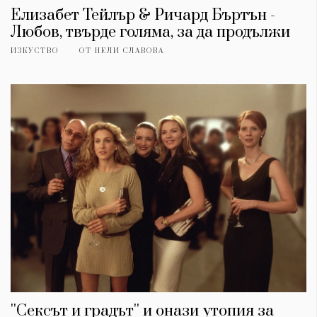
Елизабет Тейлър & Ричард Бъртън -
Любов, твърде голяма, за да продължи
ИЗКУСТВО
ОТ
НЕЛИ СЛАВОВА
''Сексът и градът'' и онази утопия за