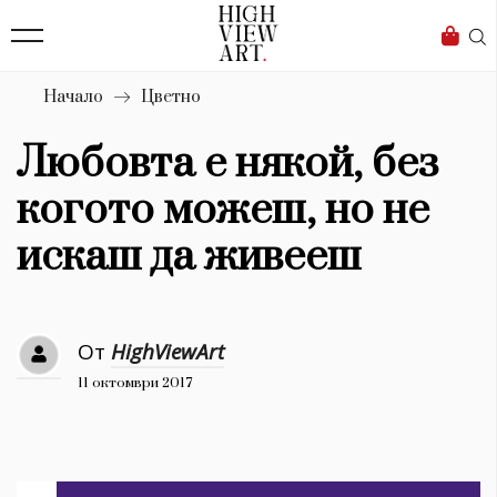
138
Бизнес
1633
Мода
Начало
Цветно
16
Dialogue
Любовта е някой, без
Изкуство
когото можеш, но не
4338
искаш да живееш
Красота
777
От
HighViewArt
Дизайн
11 октомври 2017
1272
1188
Книги