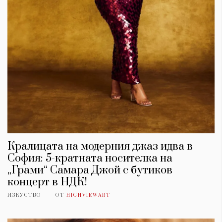
Кралицата на модерния джаз идва в
София: 5-кратната носителка на
„Грами“ Самара Джой с бутиков
концерт в НДК!
ИЗКУСТВО
ОТ
HIGHVIEWART