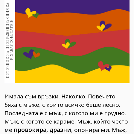
1970
И
З
Т
О
Ч
Н
И
К
Н
А
И
З
О
Б
Р
А
Ж
Е
Н
И
Е
С
Н
И
М
К
А
:
P
I
X
A
B
A
Y
.
C
O
M
/
C
A
T
K
I
30+
1709
Гурме
:
N
Пътувай
237
389
Здраве
Gentlemen
381
Имала съм връзки. Няколко. Повечето
Wellness
бяха с мъже, с които всичко беше лесно.
1815
Последната е с мъж, с когото ми е трудно.
Мъж, с когото се караме. Мъж, който често
ПОСЛЕДВАЙТЕ
ме
провокира, дразни
, опонира ми. Мъж,
НИ