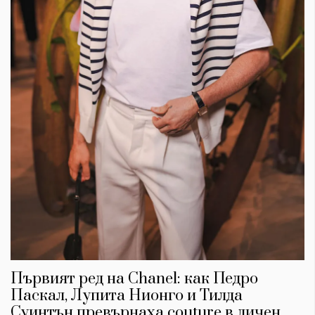
Първият ред на Chanel: как Педро
Паскал, Лупита Нионго и Тилда
Суинтън превърнаха couture в личен