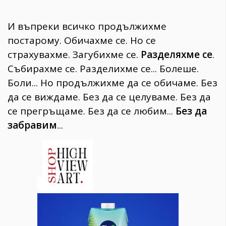
И въпреки всичко продължихме
постарому. Обичахме се. Но се
страхувахме. Загубихме се.
Разделяхме се
.
Събирахме се. Разделихме се... Болеше.
Боли... Но продължихме да се обичаме. Без
да се виждаме. Без да се целуваме. Без да
се прегръщаме. Без да се любим...
Без да
забравим
...