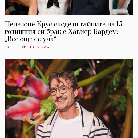
Пенелопе Крус споделя тайните на 15-
годишния си брак с Хавиер Бардем:
„Все още се уча“
30+
ОТ
HIGHVIEWART