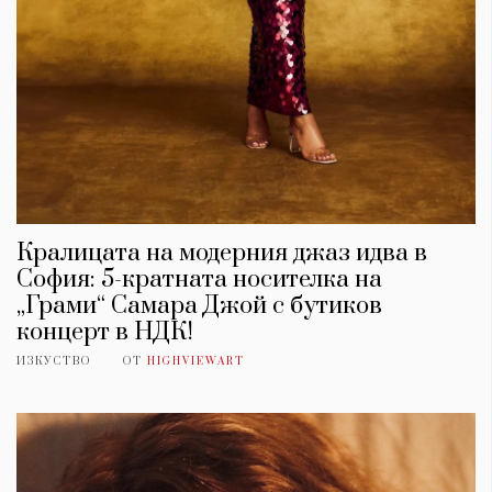
Кралицата на модерния джаз идва в
София: 5-кратната носителка на
„Грами“ Самара Джой с бутиков
концерт в НДК!
ИЗКУСТВО
ОТ
HIGHVIEWART