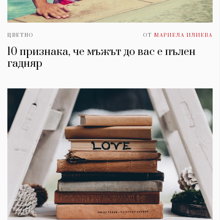
ЦВЕТНО
ОТ
МАРИЕЛА ИЛИЕВА
10 признака, че мъжът до вас е пълен
гадняр