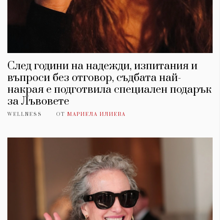
След години на надежди, изпитания и
въпроси без отговор, съдбата най-
накрая е подготвила специален подарък
за Лъвовете
WELLNESS
ОТ
МАРИЕЛА ИЛИЕВА