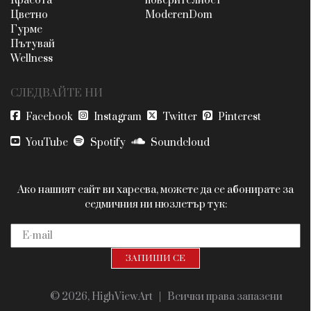
Красота
поверителност
Цветно
ModerenDom
Гурме
Пътувай
Wellness
СЛЕДВАЙТЕ НИ
Facebook
Instagram
Twitter
Pinterest
YouTube
Spotify
Soundcloud
Ако нашият сайт ви харесва, можете да се абонирате за
седмичния ни нюзлетър тук:
© 2026, HighViewArt | Всички права запазени