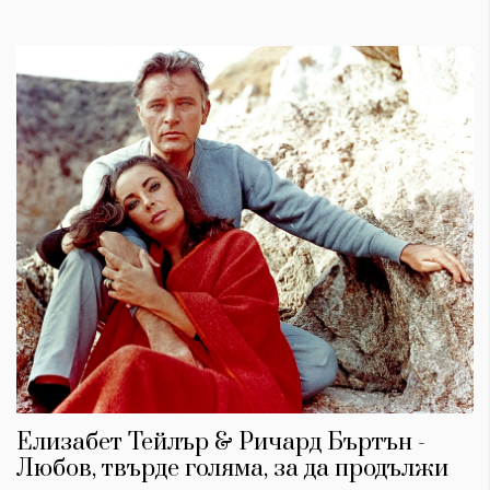
Елизабет Тейлър & Ричард Бъртън -
Любов, твърде голяма, за да продължи