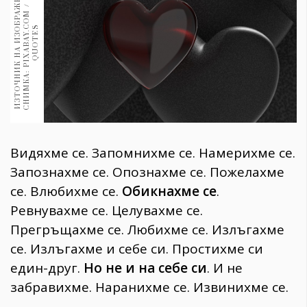
И
З
Т
О
Ч
Н
И
К
Н
А
И
З
О
Б
Р
А
Ж
Е
Н
И
Е
:
С
Н
И
М
К
А
:
P
I
X
A
B
A
Y
.
O
M
/
L
O
V
E
-
Q
U
O
T
E
1970
30+
C
S
1709
Гурме
Пътувай
237
389
Здраве
Видяхме се. Запомнихме се. Намерихме се.
Gentlemen
Запознахме се. Опознахме се. Пожелахме
382
се. Влюбихме се.
Обикнахме се
.
Ревнувахме се. Целувахме се.
Wellness
Прегръщахме се. Любихме се. Излъгахме
1816
се. Излъгахме и себе си. Простихме си
един-друг.
Но не и на себе си
. И не
забравихме. Наранихме се. Извинихме се.
ПОСЛЕДВАЙТЕ
НИ