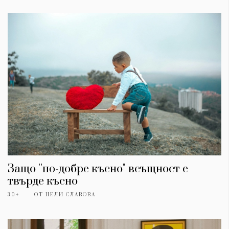
Защо ''по-добре късно" всъщност е
твърде късно
30+
ОТ
НЕЛИ СЛАВОВА