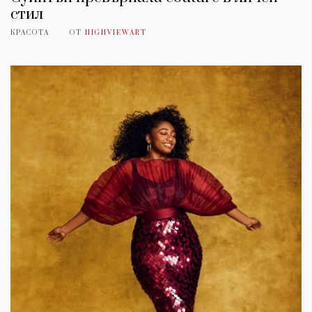
стил
КРАСОТА
ОТ
HIGHVIEWART