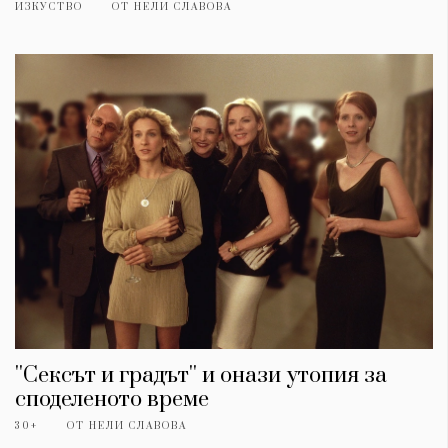
ИЗКУСТВО
ОТ
НЕЛИ СЛАВОВА
''Сексът и градът'' и онази утопия за
споделеното време
30+
ОТ
НЕЛИ СЛАВОВА