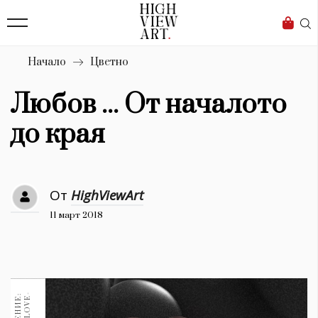
138
Бизнес
1633
Мода
Начало
Цветно
16
Dialogue
Любов ... От началото
Изкуство
до края
4339
Красота
От
HighViewArt
777
11 март 2018
Дизайн
1272
1188
Книги