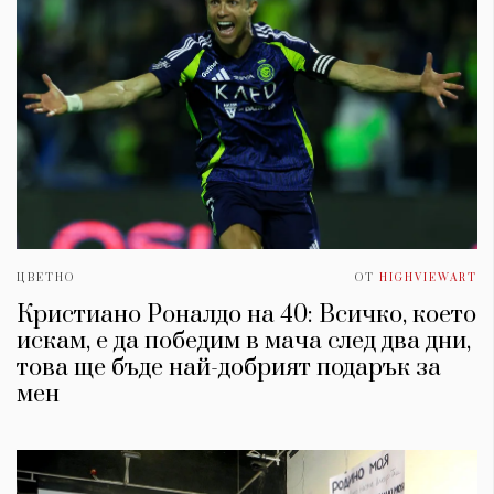
ЦВЕТНО
ОТ
HIGHVIEWART
Кристиано Роналдо на 40: Всичко, което
искам, е да победим в мача след два дни,
това ще бъде най-добрият подарък за
мен