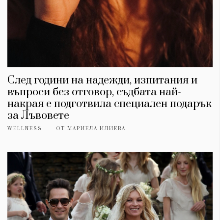
След години на надежди, изпитания и
въпроси без отговор, съдбата най-
накрая е подготвила специален подарък
за Лъвовете
WELLNESS
ОТ
МАРИЕЛА ИЛИЕВА
КАТЕГОРИИ
ЗА НАС
Wine&Dine
Условия за
Подкасти
ползване
Мода
За нас
Dialogue
Реклама
Изкуство
Политика за