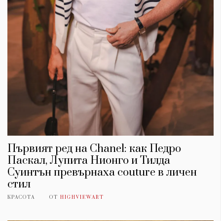
Първият ред на Chanel: как Педро
Паскал, Лупита Нионго и Тилда
Суинтън превърнаха couture в личен
стил
КРАСОТА
ОТ
HIGHVIEWART