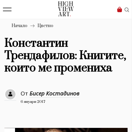
139
Бизнес
1633
Мода
Начало
Цветно
16
Dialogue
Константин
Изкуство
Трендафилов: Книгите,
4339
които ме промениха
Красота
777
От
Бисер Костадинов
Дизайн
6 януари 2017
1272
1188
Книги