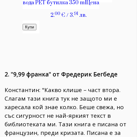
2. "9,99 франка" от Фредерик Бегбеде
Константин: "Какво клише – част втора.
Слагам тази книга тук не защото ми е
харесала кой знае колко. Беше свежа, но
със сигурност не най-яркият текст в
библиотеката ми. Тази книга е писана от
французин, преди кризата. Писана е за