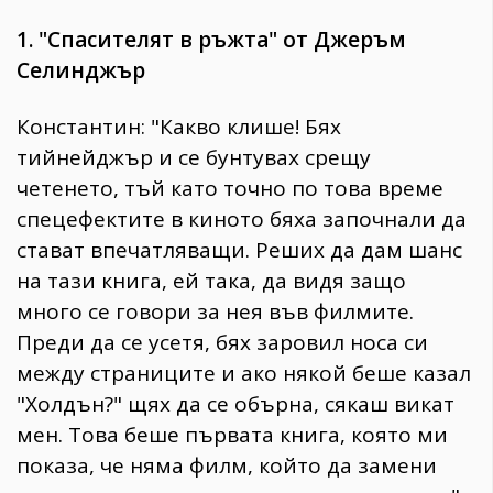
1. "Спасителят в ръжта" от Джеръм
Селинджър
Константин: "Какво клише! Бях
тийнейджър и се бунтувах срещу
четенето, тъй като точно по това време
спецефектите в киното бяха започнали да
стават впечатляващи. Реших да дам шанс
на тази книга, ей така, да видя защо
много се говори за нея във филмите.
Преди да се усетя, бях заровил носа си
между страниците и ако някой беше казал
"Холдън?" щях да се обърна, сякаш викат
мен. Това беше първата книга, която ми
показа, че няма филм, който да замени