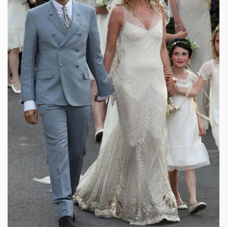
Красота
поверителност
Цветно
ModerenDom
Гурме
Пътувай
Wellness
СЛЕДВАЙТЕ НИ
Facebook
Instagram
Twitter
Pinterest
YouTube
Spotify
Soundcloud
Ако нашият сайт ви харесва, можете да се абонирате за
седмичния ни нюзлетър тук:
© 2026, HighViewArt | Всички права запазени