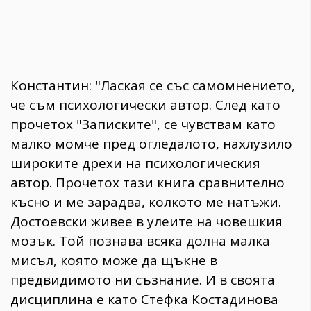
Константин: "Лаская се със самомнението,
че съм психологически автор. След като
прочетох "Записките", се чувствам като
малко момче пред огледалото, нахлузило
широките дрехи на психологическия
автор. Прочетох тази книга сравнително
късно и ме зарадва, колкото ме натъжи.
Достоевски живее в улеите на човешкия
мозък. Той познава всяка долна малка
мисъл, която може да щъкне в
предвидимото ни съзнание. И в своята
дисциплина е като Стефка Костадинова