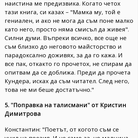
наистина ме предизвика. Когато четох
тази книга, си казах – "Мамка му, той е
гениален, и ако не мога да съм поне малко
като него, просто няма смисъл да живея".
Силни думи. Въпреки всичко, все още не
съм близко до неговото майсторство и
парадоксално доживях, за да го кажа. И
все пак, откакто го прочетох, не спирам да
опитвам да се доближа. Преди да прочета
Кундера, исках да съм читател. След него,
това не ми беше достатъчно."
5. "Поправка на талисмани" от Кристин
Димитрова
Константин: "Поетът, от когото съм се