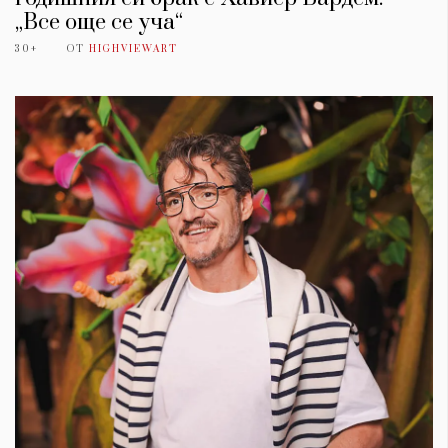
„Все още се уча“
30+
ОТ
HIGHVIEWART