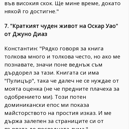
във високия скок. Ще мине време, докато
някой го достигне."
7. "Краткият чуден живот на Оскар Уао"
от Джуно Диаз
Константин: "Рядко говоря за книга
толкова много и толкова често, но ако ме
познавате, значи поне веднъж съм
дърдорел за тази. Книгата си има
"Пулицър", така че далеч не се нуждае от
моята оценка (не че предните плачеха за
одобрението ми). Този потен
доминикански епос ми показа
майсторството на простия изказ. И ме
държа залепен за страниците си от