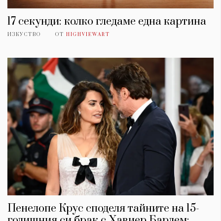
17 секунди: колко гледаме една картина
ИЗКУСТВО
ОТ
HIGHVIEWART
Пенелопе Крус споделя тайните на 15-
годишния си брак с Хавиер Бардем: