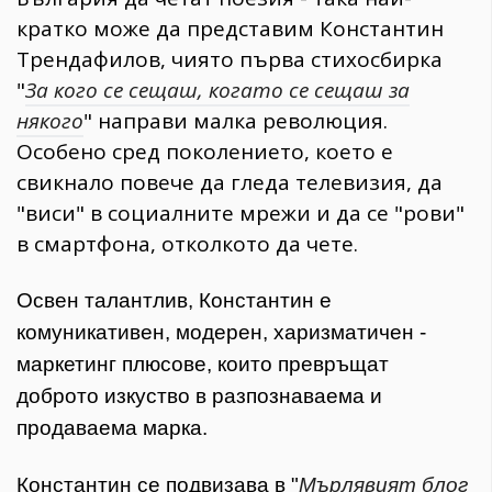
кратко може да представим Константин
Трендафилов, чиято първа стихосбирка
"
За кого се сещаш, когато се сещаш за
някого
" направи малка революция.
Особено сред поколението, което е
свикнало повече да гледа телевизия, да
"виси" в социалните мрежи и да се "рови"
в смартфона, отколкото да чете.
Освен талантлив, Константин е
комуникативен, модерен, харизматичен -
маркетинг плюсове, които превръщат
доброто изкуство в разпознаваема и
продаваема марка.
Константин се подвизава в "
Мърлявият блог