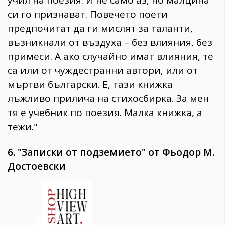
учил на поезия. И не само аз, но малцина
си го признават. Повечето поети
предпочитат да ги мислят за таланти,
възникнали от въздуха – без влияния, без
примеси. А ако случайно имат влияния, те
са или от чуждестранни автори, или от
мъртви български. Е, тази книжка
лъжливо прилича на стихосбирка. За мен
тя е учебник по поезия. Малка книжка, а
тежи."
6. "Записки от подземието" от Фьодор М.
Достоевски