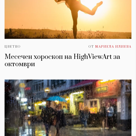
ЦВЕТНО
ОТ
МАРИЕЛА ИЛИЕВА
Месечен хороскоп на HighViewArt за
oктомври