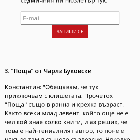
седмичния ни нюзлетър тук:
3. "Поща" от Чарлз Буковски
Константин: "Обещавам, че тук
приключвам с клишетата. Прочетох
"Поща" също в ранна и крехка възраст.
Както всеки млад левент, който още не е
чел кой знае колко книги, и аз реших, че
това е най-гениалният автор, то поне е
някъде там в същото съзвездие. Няколко