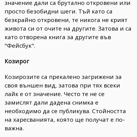
значение дали са брутално откровени или
просто безобидни шеги. Тъй като са
безкрайно откровени, те никога не крият
живота си от очите на другите. Затова и са
като отворена книга за другите във
"Фейсбук".
Козирог
Козирозите са прекалено загрижени за
своя външен вид, затова при тях всеки
лайк е от значение. Често те не се
замислят дали дадена снимка е
необходимо да се публикува. Стойността
на харесванията, която ще получат е по-
важна.