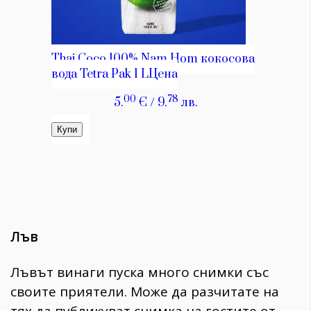
Лъв
Лъвът винаги пуска много снимки със
своите приятели. Може да разчитате на
тях да публикуват снимка на гостите от