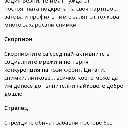
зодия Везни. Те имат нужда от
постоянната подкрепа на своя партньор,
затова и профилът им е залят от толкова
много захаросани снимки.
Скорпион
Скорпионите са сред най-активните в
социалните мрежи и не търпят
конкуренция на този фронт. Цитати,
снимки, линкове… всичко, което може да
им донесе допълнителни лайкове, е добре
дошло.
Стрелец
Стрелците обичат забавни постове без