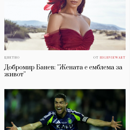
ЦВЕТНО
ОТ
HIGHVIEWART
Добромир Банев: ''Жената е емблема за
живот''