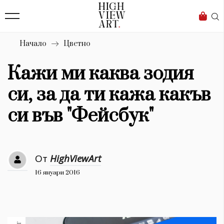
139
Бизнес
1633
Мода
Начало
Цветно
16
Dialogue
Кажи ми каква зодия
Изкуство
си, за да ти кажа какъв
4340
си във "Фейсбук"
Красота
777
От
HighViewArt
Дизайн
16 януари 2016
1272
1188
Книги