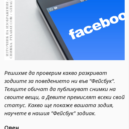
T
1970
И
З
Т
О
Ч
Н
И
К
Н
А
И
З
О
Б
Р
А
Ж
Е
Н
И
Е
:
С
Н
И
М
К
А
:
P
I
X
A
B
A
Y
.
C
O
M
/
G
E
R
A
L
30+
1710
Гурме
Пътувай
237
389
Здраве
Gentlemen
Решихме да проверим какво разкриват
382
зодиите за поведението ни във "Фейсбук".
Телците обичат да публикуват снимки на
Wellness
своите вещи, а Девите премислят всеки свой
1817
статус. Каквo ще покаже вашата зодия,
научете в нашия "Фейсбук" зодиак.
ПОСЛЕДВАЙТЕ
НИ
Овен