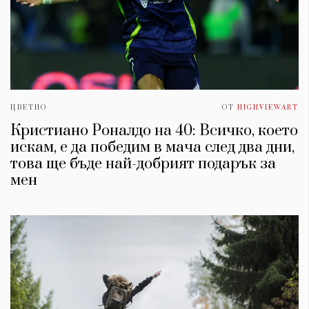
ЦВЕТНО
ОТ
HIGHVIEWART
Кристиано Роналдо на 40: Всичко, което
искам, е да победим в мача след два дни,
това ще бъде най-добрият подарък за
мен