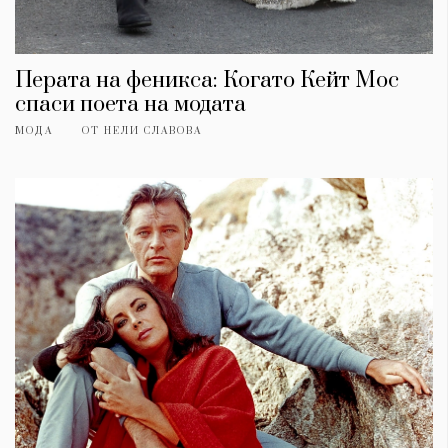
Перата на феникса: Когато Кейт Мос
спаси поета на модата
МОДА
ОТ
НЕЛИ СЛАВОВА
КАТЕГОРИИ
ЗА НАС
Wine&Dine
Условия за
Подкасти
ползване
Мода
За нас
Dialogue
Реклама
Изкуство
Политика за