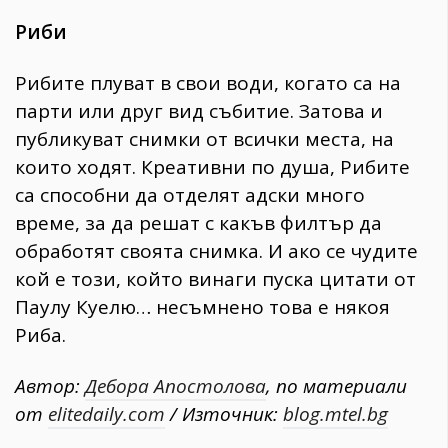
Риби
Рибите плуват в свои води, когато са на
парти или друг вид събитие. Затова и
публикуват снимки от всички места, на
които ходят. Креативни по душа, Рибите
са способни да отделят адски много
време, за да решат с какъв филтър да
обработят своята снимка. И ако се чудите
кой е този, който винаги пуска цитати от
Паулу Куелю… несъмнено това е някоя
Риба.
Автор:
Дебора Апостолова
, по материали
от
elitedaily.com
/ Източник:
blog.mtel.bg