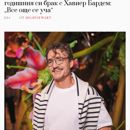
годишния си брак с Хавиер Бардем:
„Все още се уча“
30+
ОТ
HIGHVIEWART