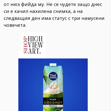
от нюз фийдa му. Не се чудете защо днес
си е качил нахилена снимка, а на
следващия ден има статус с три намусени
човечета.