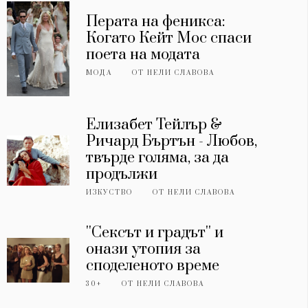
Перата на феникса:
Когато Кейт Мос спаси
поета на модата
МОДА
ОТ
НЕЛИ СЛАВОВА
Елизабет Тейлър &
Ричард Бъртън - Любов,
твърде голяма, за да
продължи
ИЗКУСТВО
ОТ
НЕЛИ СЛАВОВА
''Сексът и градът'' и
онази утопия за
споделеното време
30+
ОТ
НЕЛИ СЛАВОВА