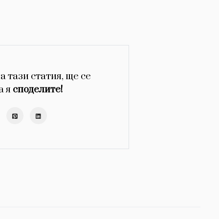
а тази статия, ще се
а я
споделите!