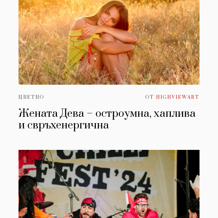
ЦВЕТНО
ОТ
HIGHVIEWART
Жената Дева – остроумна, хаплива
и свръхенергична