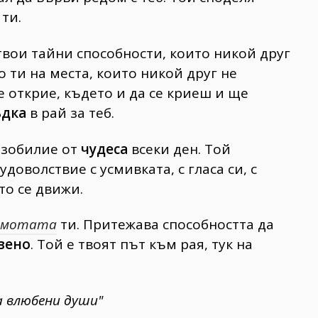
ти.
 твои тайни способности, които никой друг
о ти на места, които никой друг не
е открие, където и да се криеш и ще
ъдка
в рай за теб.
 изобилие от
чудеса
всеки ден. Той
доволствие с усмивката, с гласа си, с
то се движи.
амотата
ти. Притежава способността да
вено
. Той е твоят път към рая, тук на
а влюбени души"