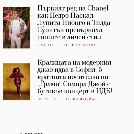
Първият ред на Chanel:
как Педро Паскал,
Лупита Нионго и Тилда
Суинтън превърнаха
couture в личен стил
КРАСОТА
ОТ
HIGHVIEWART
Кралицата на модерния
джаз идва в София: 5-
кратната носителка на
„Грами“ Самара Джой с
бутиков концерт в НДК!
ИЗКУСТВО
ОТ
HIGHVIEWART