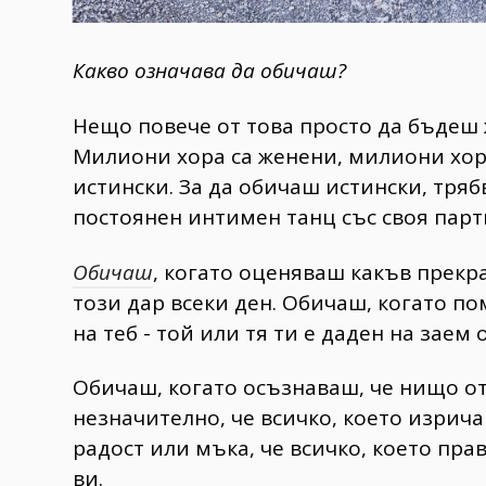
Какво означава да обичаш?
Нещо повече от това просто да бъдеш 
Милиони хора са женени, милиони хо
истински. За да обичаш истински, тряб
постоянен интимен танц със своя парт
Обичаш
, когато оценяваш какъв прекр
този дар всеки ден. Обичаш, когато п
на теб - той или тя ти е даден на заем 
Обичаш, когато осъзнаваш, че нищо от 
незначително, че всичко, което изрич
радост или мъка, че всичко, което пр
ви.