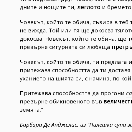
дните и нощите ти,
леглото
и бремето 
Човекът, който те обича, съзира в теб
не вижда. Той или тя ще докосва тялот
докосва. Човекът, който те обича, ще т
превърне сигурната си любяща
прегр
Човекът, който те обича, ти предлага
притежава способността да ти доставя у
уханието на шията си, с начина, по кой
Притежава способността да прогони
с
превърне обикновеното във
величест
земята."
Барбара Де Анджелис, из "Пилешка супа з