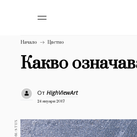
139
Бизнес
1633
Мода
16
Dialogue
Начало
Цветно
Изкуство
Какво означав
4340
777
Красота
1272
Дизайн
От
HighViewArt
24 януари 2017
1188
Книги
1970
30+
1710