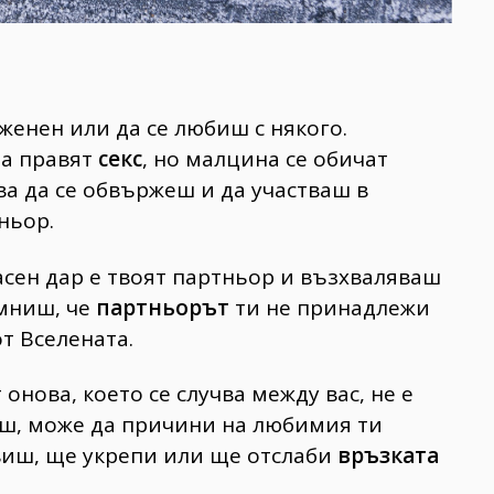
женен или да се любиш с някого.
ра правят
секс
, но малцина се обичат
ва да се обвържеш и да участваш в
ньор.
асен дар е твоят партньор и възхваляваш
омниш, че
партньорът
ти не принадлежи
от Вселената.
онова, което се случва между вас, не е
аш, може да причини на любимия ти
авиш, ще укрепи или ще отслаби
връзката