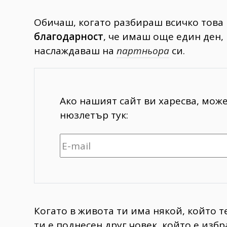
Обичаш, когато разбираш всичко това 
благодарност
, че имаш още един ден, 
наслаждаваш на
партньора
си.
Ако нашият сайт ви харесва, мож
нюзлетър тук:
Когато в живота ти има някой, който т
ти е поднесен друг човек, който е избр