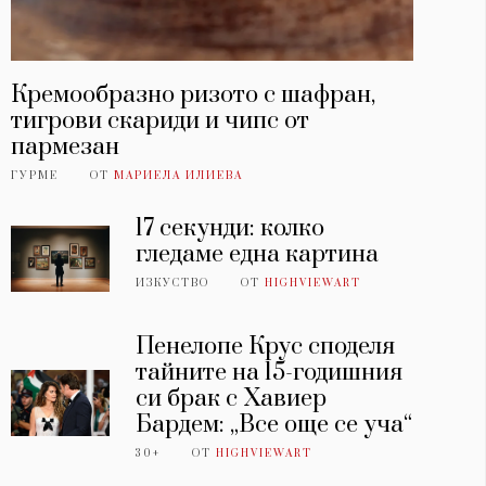
Кремообразно ризото с шафран,
тигрови скариди и чипс от
пармезан
ГУРМЕ
ОТ
МАРИЕЛА ИЛИЕВА
17 секунди: колко
гледаме една картина
ИЗКУСТВО
ОТ
HIGHVIEWART
Пенелопе Крус споделя
тайните на 15-годишния
си брак с Хавиер
Бардем: „Все още се уча“
30+
ОТ
HIGHVIEWART