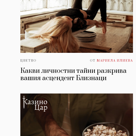
ЦВЕТНО
ОТ
МАРИЕЛА ИЛИЕВА
Какви личностни тайни разкрива
вашия асцендент Близнаци