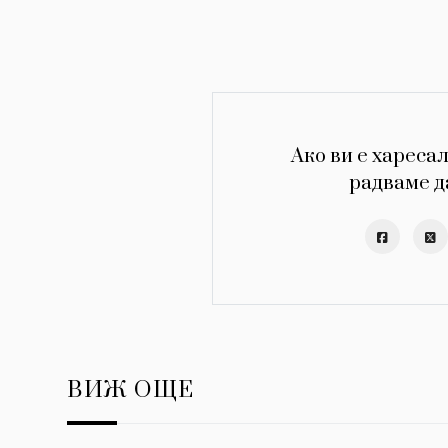
Ако ви е харесал
радваме д
ВИЖ ОЩЕ