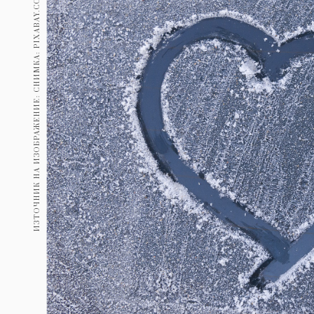
ИЗТОЧНИК НА ИЗОБРАЖЕНИЕ: СНИМКА: PIXABAY.COM/STUX
Гурме
237
Пътувай
389
Здраве
Gentlemen
382
1817
Wellness
ПОСЛЕДВАЙТЕ
НИ