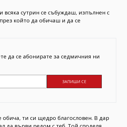
и всяка сутрин се събуждаш, изпълнен с
през който да обичаш и да се
ете да се абонирате за седмичния ни
е обича, ти си щедро благословен. В дар
ал да върви редом с теб. Той споделя