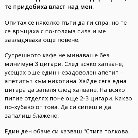
те придобиха власт над мен.
Опитах се няколко пъти да ги спра, но те
се връщаха с по-голяма сила и ме
завладяваха още повече.
Сутрешното кафе не минаваше без
минимум 3 цигари. След всяко хапване,
усещах още един незадоволен апетит –
апетитът към никотина. Хайде сега една
цигара да запаля след хапване. На всяко
питие отделях поне още 2-3 цигари. Какво
по-хубаво от това. Да си сипеш и да
запалиш блажено.
Един ден обаче си казваш "Стига толкова.