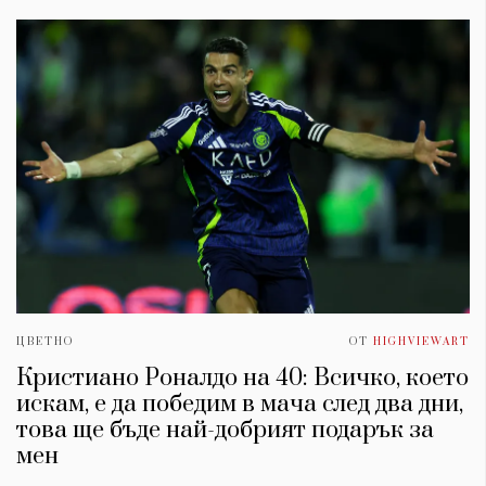
ЦВЕТНО
ОТ
HIGHVIEWART
Кристиано Роналдо на 40: Всичко, което
искам, е да победим в мача след два дни,
това ще бъде най-добрият подарък за
мен