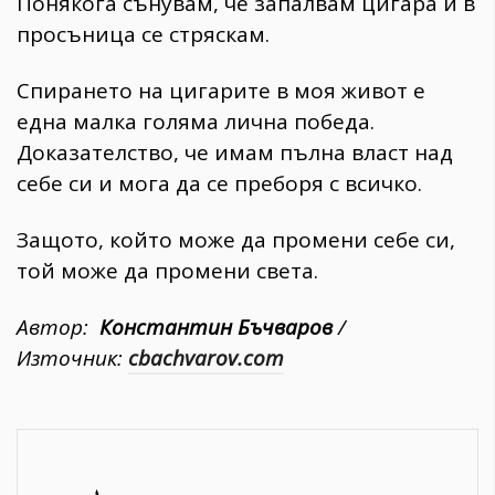
Понякога сънувам, че запалвам цигара и в
просъница се стряскам.
Спирането на цигарите в моя живот е
една малка голяма лична победа.
Доказателство, че имам пълна власт над
себе си и мога да се преборя с всичко.
Защото, който може да промени себе си,
той може да промени света.
Автор:
Константин Бъчваров
/
Източник:
cbachvarov.com