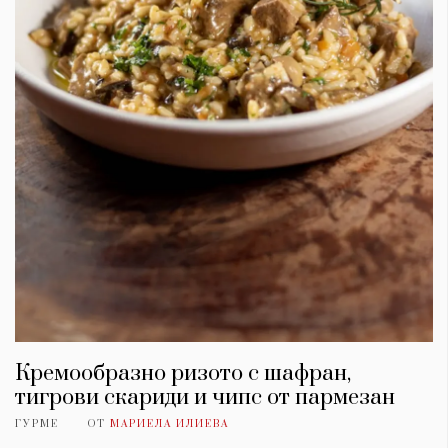
Кремообразно ризото с шафран,
тигрови скариди и чипс от пармезан
ГУРМЕ
ОТ
МАРИЕЛА ИЛИЕВА