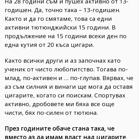
На 28 години съм и пушех активно от 13-
годишен. Да, точно така – 13-годишен.
Както и да го смятаме, това са едни
активни тютюнджийски 15 години. В
продължение на 15 години всеки ден по
една кутия от 20 къса цигари.
Както всички други и аз започнах като
ученик от чисто любопитство. Тогава по-
млад, по-активен и … по-глупав. Вярвах, че
аз съм силния и винаги ще мога да оставя
цигарите, когато си поискам. Спортувах
активно, дробовете ми бяха все още
чисти, бях по-силен от тютюна.
През годините обаче стана така, че
вместо аз да имам власт над цигарите,