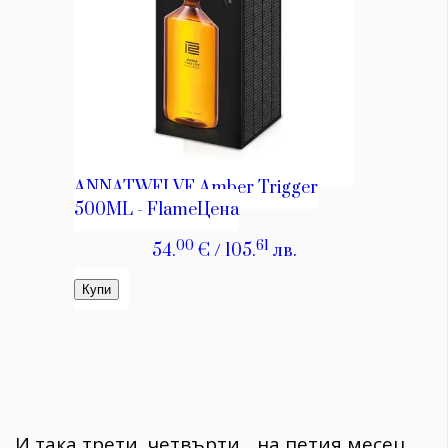
И така трети, четвърти... на петия месец