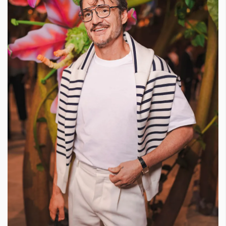
Красота
поверителност
Цветно
ModerenDom
Гурме
Пътувай
Wellness
СЛЕДВАЙТЕ НИ
Facebook
Instagram
Twitter
Pinterest
YouTube
Spotify
Soundcloud
Ако нашият сайт ви харесва, можете да се абонирате за
седмичния ни нюзлетър тук:
© 2026, HighViewArt | Всички права запазени