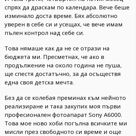
спрях да драскам по календара. Вече беше
изминало доста време. Бях абсолютно
уверен в себе си и усещах, че вече имам
пълен контрол над себе си.
Това нямаше как да не се отрази на
бюджета ми. Пресметнах, че ако в
продължение на около година не пуша,
ще спестя достатъчно, за да осъществя
една своя детска мечта.
Без да се колебая преминах към нейното
реализиране и така закупих моя първи
професионален фотоапарат Sony A6000.
Това мое ново хоби погълна всичките ми
мисли през свободното си време и още