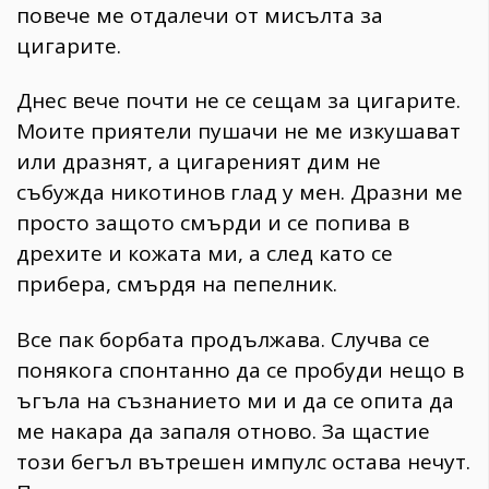
повече ме отдалечи от мисълта за
цигарите.
Днес вече почти не се сещам за цигарите.
Моите приятели пушачи не ме изкушават
или дразнят, а цигареният дим не
събужда никотинов глад у мен. Дразни ме
просто защото смърди и се попива в
дрехите и кожата ми, а след като се
прибера, смърдя на пепелник.
Все пак борбата продължава. Случва се
понякога спонтанно да се пробуди нещо в
ъгъла на съзнанието ми и да се опита да
ме накара да запаля отново. За щастие
този бегъл вътрешен импулс остава нечут.