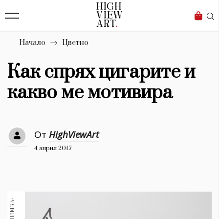
139
Бизнес
1633
Мода
Начало
Цветно
16
Dialogue
Как спрях цигарите и
Изкуство
какво ме мотивира
4340
Красота
От
HighViewArt
777
4 април 2017
Дизайн
1272
1188
Книги