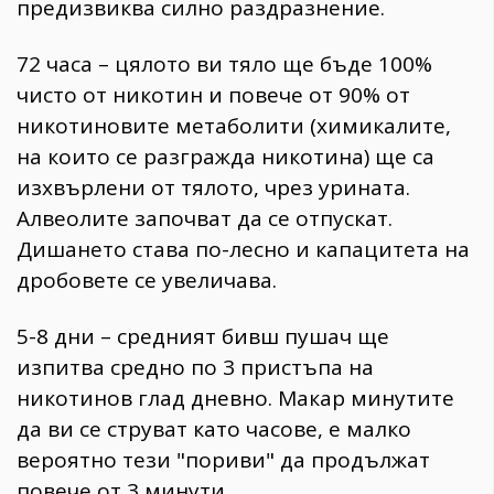
предизвиква силно раздразнение.
72 часа – цялото ви тяло ще бъде 100%
чисто от никотин и повече от 90% от
никотиновите метаболити (химикалите,
на които се разгражда никотина) ще са
изхвърлени от тялото, чрез урината.
Алвеолите започват да се отпускат.
Дишането става по-лесно и капацитета на
дробовете се увеличава.
5-8 дни – средният бивш пушач ще
изпитва средно по 3 пристъпа на
никотинов глад дневно. Макар минутите
да ви се струват като часове, е малко
вероятно тези "пориви" да продължат
повече от 3 минути.