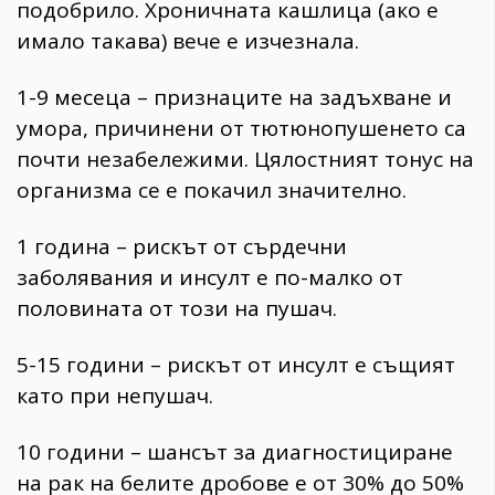
подобрило. Хроничната кашлица (ако е
имало такава) вече е изчезнала.
1-9 месеца – признаците на задъхване и
умора, причинени от тютюнопушенето са
почти незабележими. Цялостният тонус на
организма се е покачил значително.
1 година – рискът от сърдечни
заболявания и инсулт е по-малко от
половината от този на пушач.
5-15 години – рискът от инсулт е същият
като при непушач.
10 години – шансът за диагностициране
на рак на белите дробове е от 30% до 50%