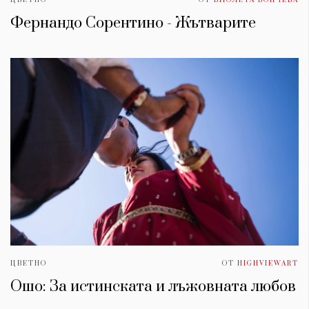
Фернандо Сорентино - Жътварите
ЦВЕТНО
ОТ
HIGHVIEWART
Ошо: За истинската и лъжовната любов