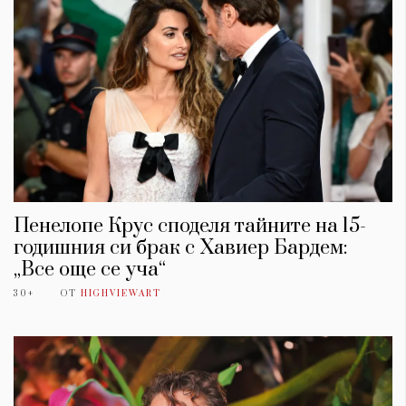
Пенелопе Крус споделя тайните на 15-
годишния си брак с Хавиер Бардем:
„Все още се уча“
КАТЕГОРИИ
ЗА НАС
30+
ОТ
HIGHVIEWART
Wine&Dine
Условия за
Подкасти
ползване
Мода
За нас
Dialogue
Реклама
Изкуство
Политика за