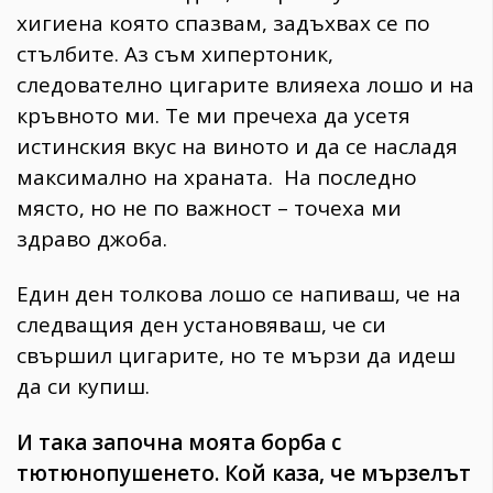
хигиена която спазвам, задъхвах се по
стълбите. Аз съм хипертоник,
следователно цигарите влияеха лошо и на
кръвното ми. Те ми пречеха да усетя
истинския вкус на виното и да се насладя
максимално на храната. На последно
място, но не по важност – точеха ми
здраво джоба.
Един ден толкова лошо се напиваш, че на
следващия ден установяваш, че си
свършил цигарите, но те мързи да идеш
да си купиш.
И така започна моята борба с
тютюнопушенето. Кой каза, че мързелът