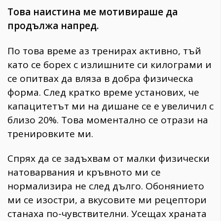
Това наистина ме мотивираше да
продължа напред.
По това време аз тренирах активно, тъй
като се борех с излишните си килограми и
се опитвах да вляза в добра физическа
форма. След кратко време установих, че
капацитетът ми на дишане се е увеличил с
близо 20%. Това моментално се отрази на
тренировките ми.
Спрях да се задъхвам от малки физически
натоварвания и кръвното ми се
нормализира не след дълго. Обонянието
ми се изостри, а вкусовите ми рецептори
станаха по-чувствителни. Усещах храната