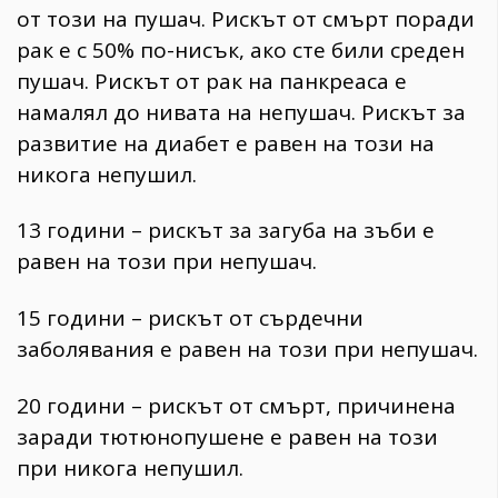
от този на пушач. Рискът от смърт поради
рак е с 50% по-нисък, ако сте били среден
пушач. Рискът от рак на панкреаса е
намалял до нивата на непушач. Рискът за
развитие на диабет е равен на този на
никога непушил.
13 години – рискът за загуба на зъби е
равен на този при непушач.
15 години – рискът от сърдечни
заболявания е равен на този при непушач.
20 години – рискът от смърт, причинена
заради тютюнопушене е равен на този
при никога непушил.