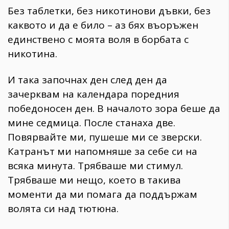
Без таблетки, без никотинови дъвки, без
каквото и да е било – аз бях въоръжен
единствено с моята воля в борбата с
никотина.
И така започнах ден след ден да
зачерквам на календара поредния
победоносен ден. В началото зора беше да
мине седмица. После станаха две.
Повярвайте ми, пушеше ми се зверски.
Катранът ми напомняше за себе си на
всяка минута. Трябваше ми стимул.
Трябваше ми нещо, което в такива
моменти да ми помага да поддържам
волята си над тютюна.