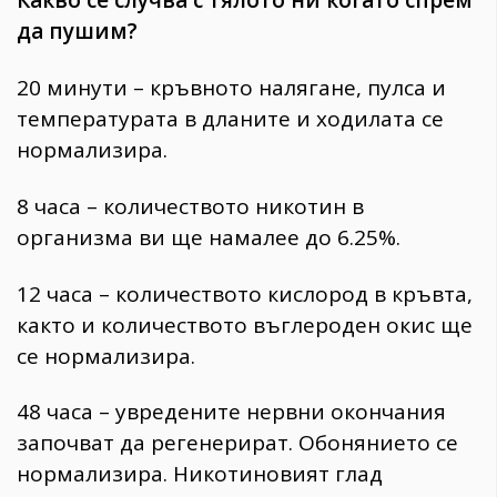
Какво се случва с тялото ни когато спрем
да пушим?
20 минути – кръвното налягане, пулса и
температурата в дланите и ходилата се
нормализира.
8 часа – количеството никотин в
организма ви ще намалее до 6.25%.
12 часа – количеството кислород в кръвта,
както и количеството въглероден окис ще
се нормализира.
48 часа – увредените нервни окончания
започват да регенерират. Обонянието се
нормализира. Никотиновият глад