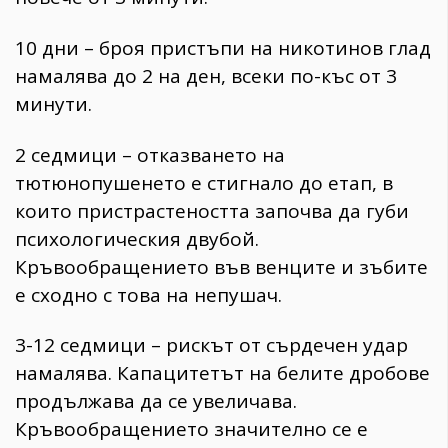
10 дни – броя пристъпи на никотинов глад
намалява до 2 на ден, всеки по-къс от 3
минути.
2 седмици – отказването на
тютюнопушенето е стигнало до етап, в
които пристрастеността започва да губи
психологическия двубой.
Кръвообращението във венците и зъбите
е сходно с това на непушач.
3-12 седмици – рискът от сърдечен удар
намалява. Капацитетът на белите дробове
продължава да се увеличава.
Кръвообращението значително се е