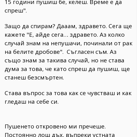
15 години пушиш бе, келеш. Време е да
спреш".
Защо да спирам? Дааам, здравето. Сега ще
кажете "Е, айде сега… здравето. Аз колко
случай знам на непушачи, починали от рак
на белите дробове". Съгласен съм. Аз
също знам за такива случай, но не става
дума за това, че като спреш да пушиш, ще
станеш безсмъртен.
Става въпрос за това как се чувстваш и как
гледаш на себе си.
Пушенето откровено ми пречеше.
Постоянно лош дъх, въпреки устната