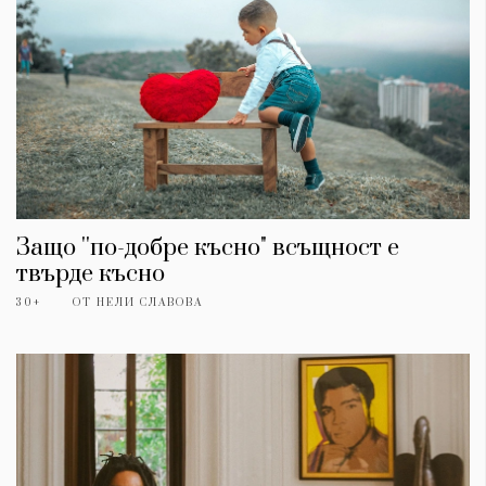
Защо ''по-добре късно" всъщност е
твърде късно
30+
ОТ
НЕЛИ СЛАВОВА