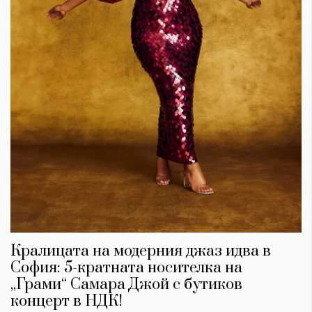
Кралицата на модерния джаз идва в
София: 5-кратната носителка на
„Грами“ Самара Джой с бутиков
концерт в НДК!