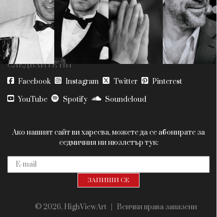
Красота
поверителност
Цветно
ModerenDom
Гурме
Пътувай
Wellness
СЛЕДВАЙТЕ НИ
Facebook
Instagram
Twitter
Pinterest
YouTube
Spotify
Soundcloud
Ако нашият сайт ви харесва, можете да се абонирате за
седмичния ни нюзлетър тук:
© 2026, HighViewArt | Всички права запазени