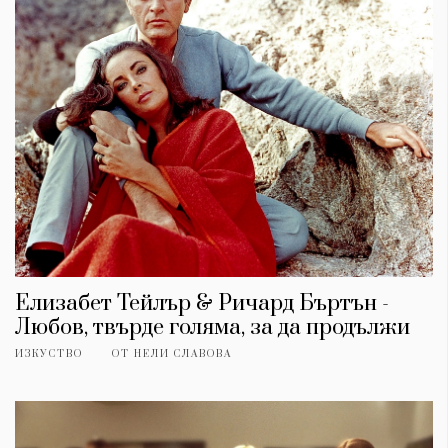
Елизабет Тейлър & Ричард Бъртън -
Любов, твърде голяма, за да продължи
ИЗКУСТВО
ОТ
НЕЛИ СЛАВОВА