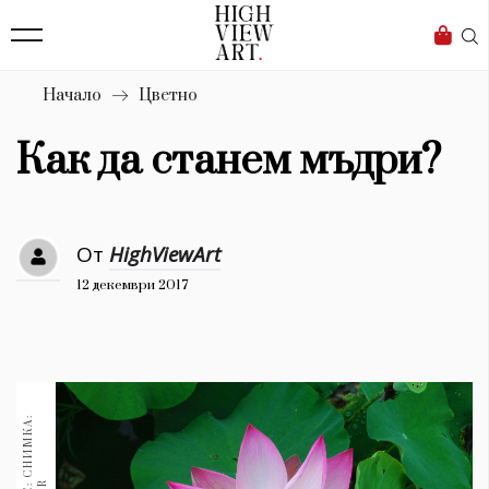
139
Бизнес
1633
Мода
Начало
Цветно
16
Dialogue
Как да станем мъдри?
Изкуство
4339
От
HighViewArt
Красота
12 декември 2017
777
Дизайн
1272
1188
Книги