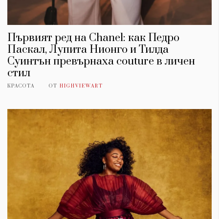
Първият ред на Chanel: как Педро
Паскал, Лупита Нионго и Тилда
Суинтън превърнаха couture в личен
стил
КРАСОТА
ОТ
HIGHVIEWART