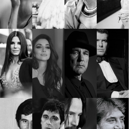
КАТЕГОРИИ
ЗА НАС
Wine&Dine
Условия за
Подкасти
ползване
Мода
За нас
Dialogue
Реклама
Изкуство
Политика за