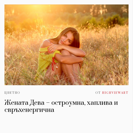
ЦВЕТНО
ОТ
HIGHVIEWART
Жената Дева – остроумна, хаплива и
свръхенергична