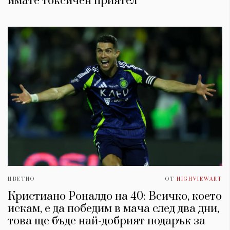
имате токсичен приятел
ЦВЕТНО
ОТ
HIGHVIEWART
Кристиано Роналдо на 40: Всичко, което
искам, е да победим в мача след два дни,
това ще бъде най-добрият подарък за