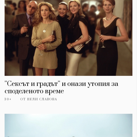
''Сексът и градът'' и онази утопия за
споделеното време
30+
ОТ
НЕЛИ СЛАВОВА