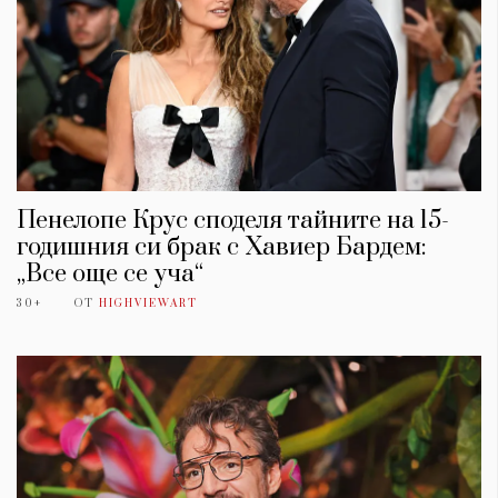
Пенелопе Крус споделя тайните на 15-
годишния си брак с Хавиер Бардем:
„Все още се уча“
30+
ОТ
HIGHVIEWART