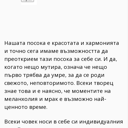
Нашата посока е красотата и хармонията
и точно сега имаме възможността да
преоткрием тази посока за себе си. И да,
когато нещо мутира, означа че нещо
първо трябва да умре, за да се роди
свежото, неповторимото. Всеки творец
знае това и е наясно, че моментите на
меланхолия и мрак е възможно най-
ценното време.
Всеки човек носи в себе си индивидуалния