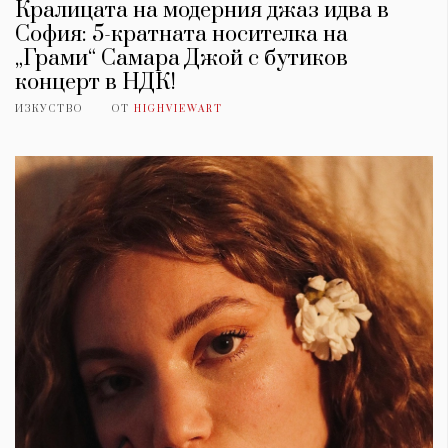
Кралицата на модерния джаз идва в
София: 5-кратната носителка на
„Грами“ Самара Джой с бутиков
концерт в НДК!
ИЗКУСТВО
ОТ
HIGHVIEWART