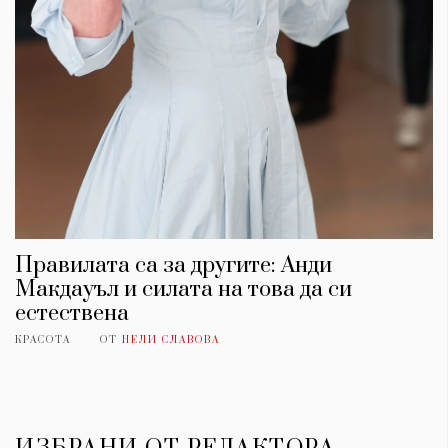
Правилата са за другите: Анди
Макдауъл и силата на това да си
КАТЕГОРИИ
ЗА НАС
естествена
Wine&Dine
Условия за
КРАСОТА
ОТ
НЕЛИ СЛАВОВА
Подкасти
ползване
Мода
За нас
Dialogue
Реклама
Изкуство
Политика за