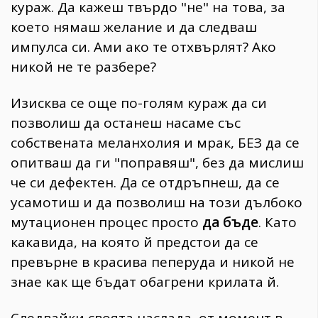
кураж. Да кажеш твърдо "не" на това, за
което нямаш желание и да следваш
импулса си. Ами ако те отхвърлят? Ако
никой не те разбере?
Изисква се още по-голям кураж да си
позволиш да останеш насаме със
собствената меланхолия и мрак, БЕЗ да се
опитваш да ги "поправяш", без да мислиш
че си дефектен. Да се отдръпнеш, да се
усамотиш и да позволиш на този дълбоко
мутационен процес просто
да бъде
. Като
какавида, на която й предстои да се
превърне в красива пеперуда и никой не
знае как ще бъдат обагрени крилата й.
Следвайки своята наслада, от момент в