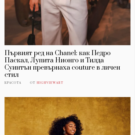
Първият ред на Chanel: как Педро
Паскал, Лупита Нионго и Тилда
Суинтън превърнаха couture в личен
стил
КРАСОТА
ОТ
HIGHVIEWART