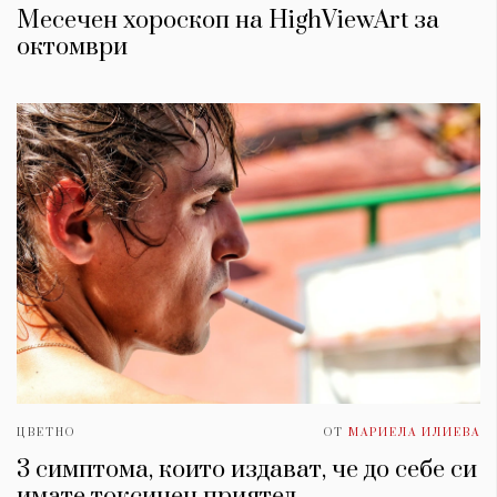
Месечен хороскоп на HighViewArt за
oктомври
ЦВЕТНО
ОТ
МАРИЕЛА ИЛИЕВА
3 симптома, които издават, че до себе си
имате токсичен приятел