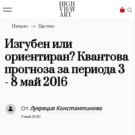
138
Бизнес
1633
Мода
Начало
Цветно
16
Dialogue
Изгубен или
Изкуство
ориентиран? Квантова
4338
прогноза за периода 3
Красота
- 8 май 2016
777
Дизайн
От
Лукреция Константинова
1272
3 май 2016
1188
Книги