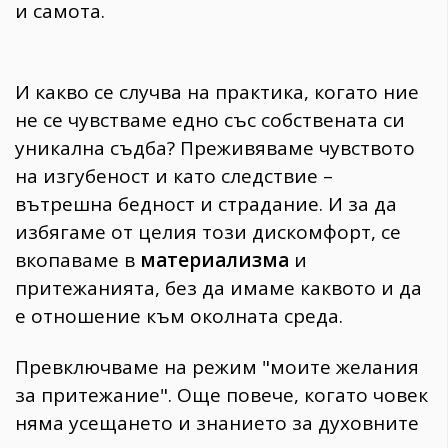
и самота.
И какво се случва на практика, когато ние
не се чувстваме едно със собствената си
уникална съдба? Преживяваме чувството
на изгубеност и като следствие –
вътрешна бедност и страдание. И за да
избягаме от целия този дискомфорт, се
вкопаваме в
материализма
и
притежанията, без да имаме каквото и да
е отношение към околната среда.
Превключваме на режим "моите желания
за притежание". Още повече, когато човек
няма усещането и знанието за духовните