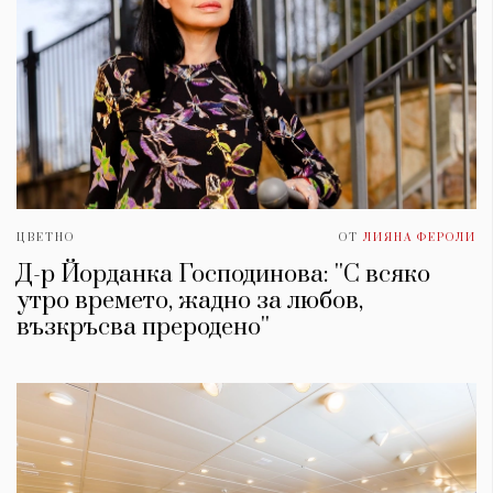
ЦВЕТНО
ОТ
ЛИЯНА ФЕРОЛИ
Д-р Йорданка Господинова: ''С всяко
утро времето, жадно за любов,
възкръсва преродено''