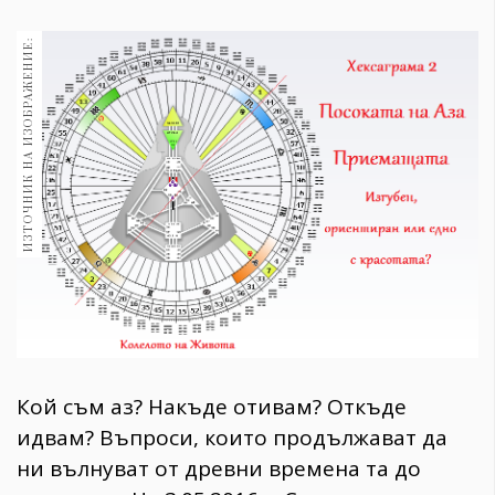
1970
30+
ИЗТОЧНИК НА ИЗОБРАЖЕНИЕ:
1709
Гурме
Пътувай
237
389
Здраве
Gentlemen
381
Wellness
1815
Кой съм аз? Накъде отивам? Откъде
идвам? Въпроси, които продължават да
ПОСЛЕДВАЙТЕ
ни вълнуват от древни времена та до
НИ