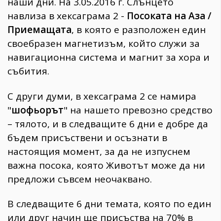
наши дни. На 3.05.2016 г. Слънцето
навлиза в хексаграма 2 -
Посоката на Аза /
Приемащата
, в която е разположен един
своебразен магнетизъм, който служи за
навигационна система и магнит за хора и
събития.
С други думи, в хексаграма 2 се намира
"
шофьорът
" на нашето превозно средство
– тялото, и в следващите 6 дни е добре да
бъдем присъствени и осъзнати в
настоящия момент, за да не изпуснем
важна посока, която Животът може да ни
предложи съвсем неочаквано.
В следващите 6 дни темата, която по един
или друг начин ще присъства на 70% в