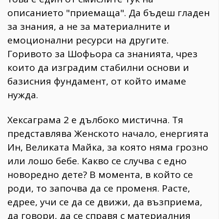
описанието "приемаща". Да бъдеш гладен
за знания, а не за материалните и
емоционални ресурси на другите.
Горивото за Шофьора са знанията, чрез
които да изградим стабилни основи и
базисния фундамент, от който имаме
нужда.
Хексаграма 2 е дълбоко мистична. Тя
представлява Женското начало, енергията
Ин, Великата Майка, за която няма грозно
или лошо бебе. Какво се случва с едно
новоредно дете? В момента, в който се
роди, то започва да се променя. Расте,
едрее, учи се да се движи, да възприема,
да говори, да се справя с материалния