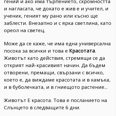
гений и ако има търпението, скромността
и нагласата, че докато е жив е и учител, и
ученик, геният му рано или късно ще
заблести. Внезапно и с ярка светлина, като
ореол на светец.
Може да се каже, че има една универсална
посока за всички и това е
Красотата
.
Животът като действия, стремящи се да
открият най-красивият начин. Да бъдем
отворени, премащи, свързани с всичко,
което е, да виждаме красотата и в камъка,
и в буболечката, и в гниещото растение...
Животът Е красота. Това е посланието на
Слънцето в следващите 6 дни.