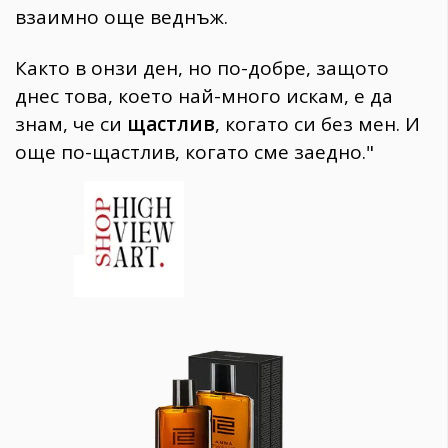
взаимно още веднъж.
Както в онзи ден, но по-добре, защото
днес това, което най-много искам, е да
знам, че си
щастлив
, когато си без мен. И
още по-щастлив, когато сме заедно."