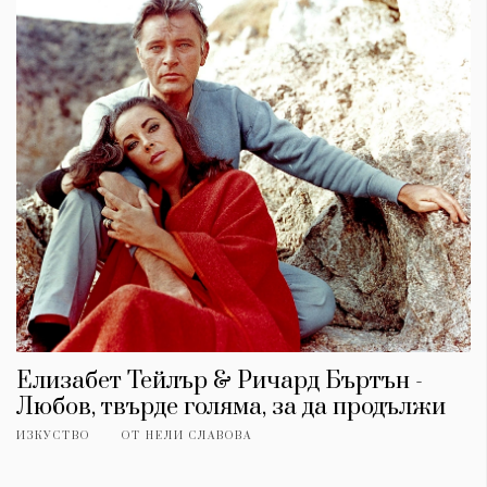
Елизабет Тейлър & Ричард Бъртън -
Любов, твърде голяма, за да продължи
ИЗКУСТВО
ОТ
НЕЛИ СЛАВОВА