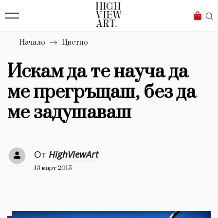
139
Бизнес
1633
Мода
Начало
Цветно
16
Dialogue
Искам да те науча да
Изкуство
ме прегръщаш, без да
4340
ме задушаваш
Красота
777
От
HighViewArt
Дизайн
13 март 2015
1272
1188
Книги