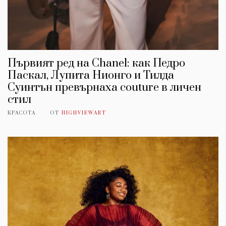
Първият ред на Chanel: как Педро
Паскал, Лупита Нионго и Тилда
Суинтън превърнаха couture в личен
стил
КРАСОТА
ОТ
HIGHVIEWART