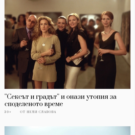
''Сексът и градът'' и онази утопия за
споделеното време
30+
ОТ
НЕЛИ СЛАВОВА