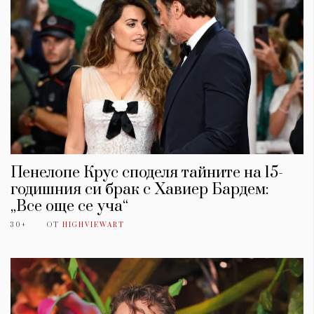
Пенелопе Крус споделя тайните на 15-
годишния си брак с Хавиер Бардем:
„Все още се уча“
30+
ОТ
HIGHVIEWART