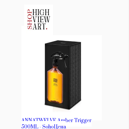
КАТЕГОРИИ
ЗА НАС
Wine&Dine
Условия за
Подкасти
ползване
Мода
За нас
Dialogue
Реклама
Изкуство
Политика за