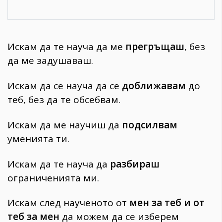
Искам да те науча да ме
прегръщаш
, без
да ме задушаваш.
Искам да се науча да се
доближавам
до
теб, без да те обсебвам.
Искам да ме научиш да
подсилвам
уменията ти.
Искам да те науча да
разбираш
ограниченията ми.
Искам след наученото от
мен за теб и от
теб за мен
да можем да се изберем