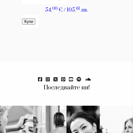
Красота
поверителност
Цветно
ModerenDom
Гурме
Пътувай
Wellness
СЛЕДВАЙТЕ НИ
Facebook
Instagram
Twitter
Pinterest
YouTube
Spotify
Soundcloud
Ако нашият сайт ви харесва, можете да се абонирате за
Последвайте ни!
седмичния ни нюзлетър тук:
© 2026, HighViewArt | Всички права запазени