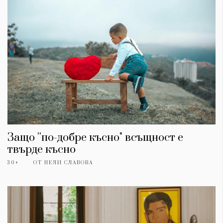
Защо ''по-добре късно" всъщност е
твърде късно
30+
ОТ
НЕЛИ СЛАВОВА