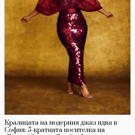
Кралицата на модерния джаз идва в
София: 5-кратната носителка на