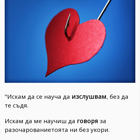
1970
30+
1710
Гурме
Пътувай
237
389
Здраве
Gentlemen
382
"Искам да се науча да
изслушвам
, без да
Wellness
те съдя.
1817
Искам да ме научиш да
говоря
за
разочарованиетоята ни без укори.
ПОСЛЕДВАЙТЕ
НИ