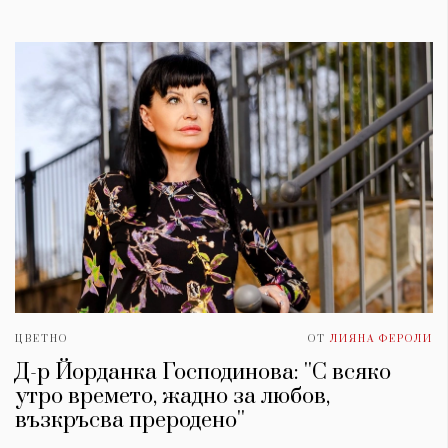
ЦВЕТНО
ОТ
ЛИЯНА ФЕРОЛИ
Д-р Йорданка Господинова: ''С всяко
утро времето, жадно за любов,
възкръсва преродено''