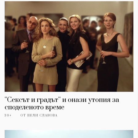
''Сексът и градът'' и онази утопия за
споделеното време
30+
ОТ
НЕЛИ СЛАВОВА