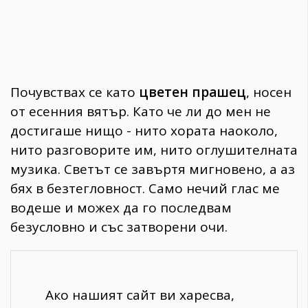
Почувствах се като
цветен прашец
, носен
от есенния вятър. Като че ли до мен не
достигаше нищо - нито хората наоколо,
нито разговорите им, нито оглушителната
музика. Светът се завъртя мигновено, а аз
бях в безтегловност. Само нечий глас ме
водеше и можех да го последвам
безусловно и със затворени очи.
Ако нашият сайт ви харесва,