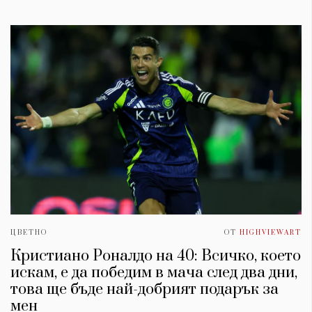
ЦВЕТНО
ОТ
HIGHVIEWART
Кристиано Роналдо на 40: Всичко, което
искам, е да победим в мача след два дни,
това ще бъде най-добрият подарък за
мен