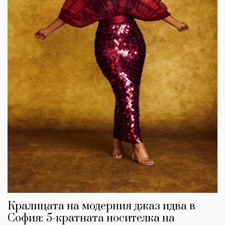
Кралицата на модерния джаз идва в
София: 5-кратната носителка на