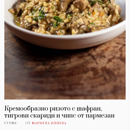
Кремообразно ризото с шафран,
тигрови скариди и чипс от пармезан
ГУРМЕ
ОТ
МАРИЕЛА ИЛИЕВА