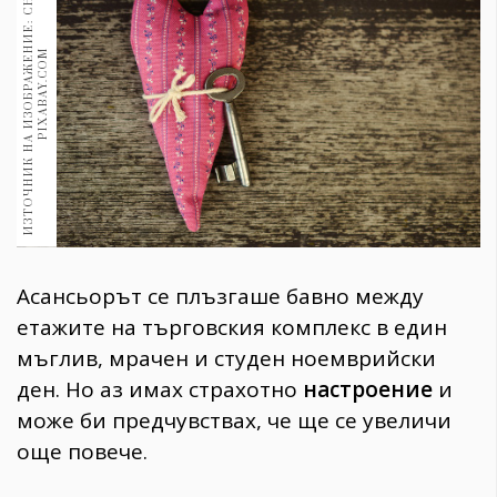
И
З
Т
О
Ч
Н
И
К
Н
А
И
З
О
Б
Р
А
Ж
Е
Н
И
Е
:
С
Н
И
М
К
А
:
P
I
X
A
B
A
Y
.
C
O
1970
30+
M
1710
Гурме
Пътувай
237
389
Здраве
Gentlemen
Асансьорът се плъзгаше бавно между
382
етажите на търговския комплекс в един
мъглив, мрачен и студен ноемврийски
Wellness
ден. Но аз имах страхотно
настроение
и
1817
може би предчувствах, че ще се увеличи
още повече.
ПОСЛЕДВАЙТЕ
НИ