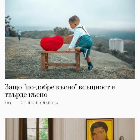
Защо ''по-добре късно" всъщност е
твърде късно
30+
ОТ
НЕЛИ СЛАВОВА