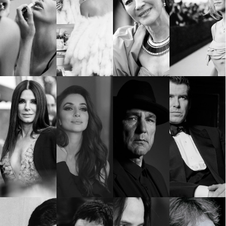
Красота
поверителност
Цветно
ModerenDom
Гурме
Пътувай
Wellness
СЛЕДВАЙТЕ НИ
Facebook
Instagram
Twitter
Pinterest
YouTube
Spotify
Soundcloud
Ако нашият сайт ви харесва, можете да се абонирате за
седмичния ни нюзлетър тук:
© 2026, HighViewArt | Всички права запазени