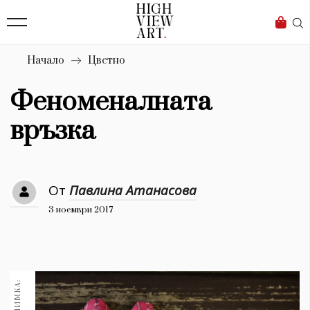
139
Бизнес
1633
Мода
Начало
Цветно
16
Dialogue
Феноменалната
Изкуство
връзка
4340
Красота
От
Павлина Атанасова
777
3 ноември 2017
Дизайн
1272
1188
Книги