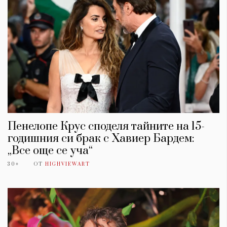
Пенелопе Крус споделя тайните на 15-
годишния си брак с Хавиер Бардем:
„Все още се уча“
30+
ОТ
HIGHVIEWART