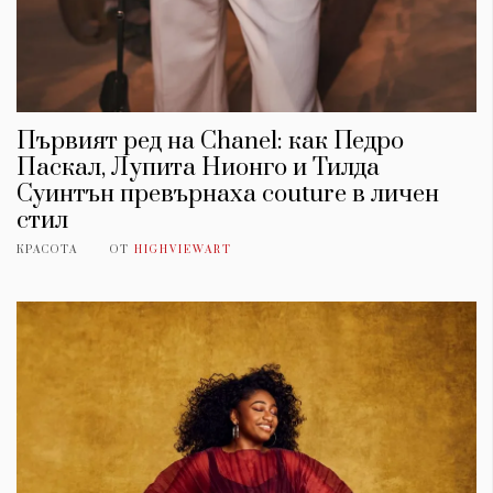
Първият ред на Chanel: как Педро
Паскал, Лупита Нионго и Тилда
Суинтън превърнаха couture в личен
стил
КРАСОТА
ОТ
HIGHVIEWART