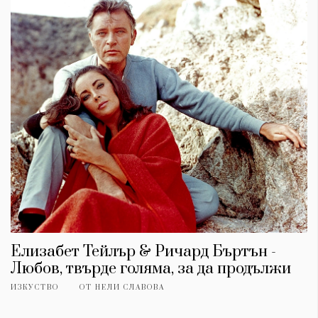
Елизабет Тейлър & Ричард Бъртън -
Любов, твърде голяма, за да продължи
ИЗКУСТВО
ОТ
НЕЛИ СЛАВОВА