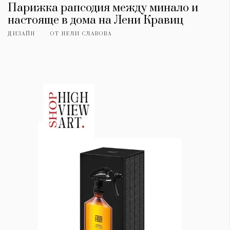
Парижка рапсодия между минало и
настояще в дома на Лени Кравиц
ДИЗАЙН
ОТ
НЕЛИ СЛАВОВА
КАТЕГОРИИ
ЗА НАС
Wine&Dine
Условия за
Подкасти
ползване
Мода
За нас
Dialogue
Реклама
Изкуство
Политика за