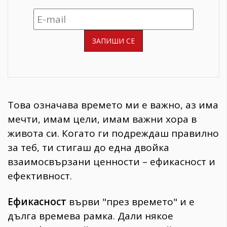
Това означава времето ми е важно, аз има
мечти, имам цели, имам важни хора в
живота си. Когато ги подреждаш правилно
за теб, ти стигаш до една двойка
взаимосвързани ценности – ефикасност и
ефективност.
Ефикасност
върви "през времето" и е
дълга времева рамка. Дали някое