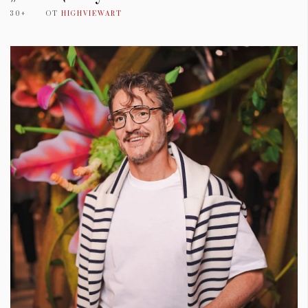
30+
ОТ
HIGHVIEWART