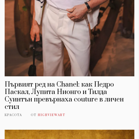
Първият ред на Chanel: как Педро
Паскал, Лупита Нионго и Тилда
Суинтън превърнаха couture в личен
стил
КРАСОТА
ОТ
HIGHVIEWART