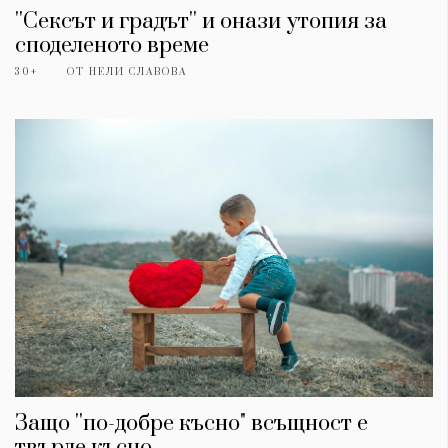
''Сексът и градът'' и онази утопия за
споделеното време
30+
ОТ
НЕЛИ СЛАВОВА
Защо ''по-добре късно" всъщност е
твърде късно