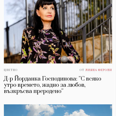
ЦВЕТНО
ОТ
ЛИЯНА ФЕРОЛИ
Д-р Йорданка Господинова: ''С всяко
утро времето, жадно за любов,
възкръсва преродено''