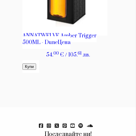
Красота
поверителност
Цветно
ModerenDom
Гурме
Пътувай
Wellness
СЛЕДВАЙТЕ НИ
Facebook
Instagram
Twitter
Pinterest
YouTube
Spotify
Soundcloud
Ако нашият сайт ви харесва, можете да се абонирате за
седмичния ни нюзлетър тук:
© 2026, HighViewArt | Всички права запазени
Последвайте ни!