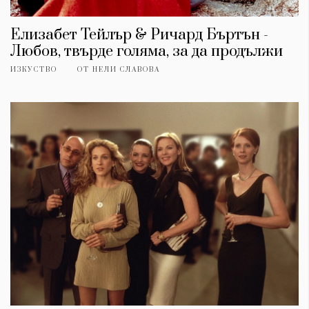
Елизабет Тейлър & Ричард Бъртън -
Любов, твърде голяма, за да продължи
ИЗКУСТВО
ОТ
НЕЛИ СЛАВОВА