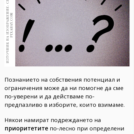
И
З
Т
О
Ч
Н
И
К
Н
А
И
З
О
Б
Р
А
Ж
Е
Н
И
Е
:
С
Н
И
М
К
А
:
P
I
X
A
B
A
Y
.
C
O
1970
30+
M
1710
Гурме
Пътувай
237
389
Здраве
Gentlemen
Познанието на собствения потенциал и
382
ограничения може да ни помогне да сме
по-уверени и да действаме по-
Wellness
предпазливо в изборите, които взимаме.
1817
Някои намират подреждането на
ПОСЛЕДВАЙТЕ
приоритетите
по-лесно при определени
НИ