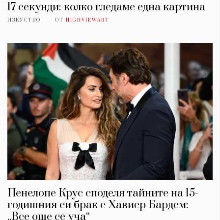
17 секунди: колко гледаме една картина
ИЗКУСТВО
ОТ
HIGHVIEWART
Пенелопе Крус споделя тайните на 15-
годишния си брак с Хавиер Бардем:
„Все още се уча“