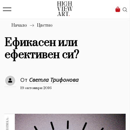
139
Бизнес
1633
Мода
Начало
Цветно
16
Dialogue
Ефикасен или
Изкуство
ефективен си?
4340
Красота
От
Светла Трифонова
777
19 октомври 2016
Дизайн
1272
1188
Книги