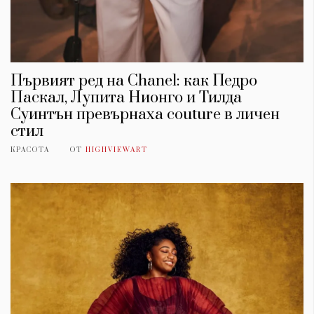
Първият ред на Chanel: как Педро
Паскал, Лупита Нионго и Тилда
Суинтън превърнаха couture в личен
стил
КРАСОТА
ОТ
HIGHVIEWART