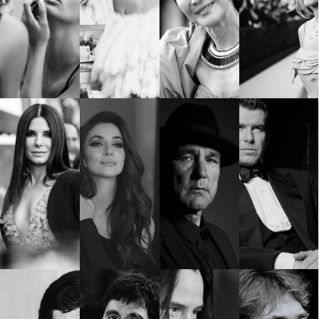
КАТЕГОРИИ
ЗА НАС
Wine&Dine
Условия за
Подкасти
ползване
Мода
За нас
Dialogue
Реклама
Изкуство
Политика за