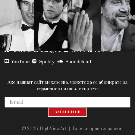
Красота
поверителност
Цветно
ModerenDom
Гурме
Пътувай
Wellness
СЛЕДВАЙТЕ НИ
Facebook
Instagram
Twitter
Pinterest
YouTube
Spotify
Soundcloud
Ако нашият сайт ви харесва, можете да се абонирате за
седмичния ни нюзлетър тук:
© 2026, HighViewArt | Всички права запазени