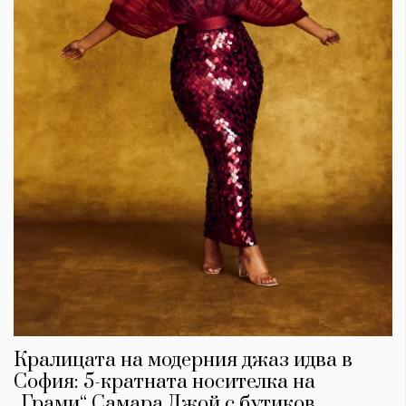
Кралицата на модерния джаз идва в
София: 5-кратната носителка на
„Грами“ Самара Джой с бутиков