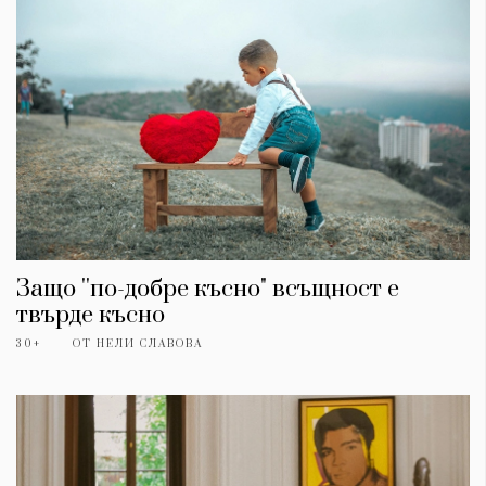
Защо ''по-добре късно" всъщност е
твърде късно
30+
ОТ
НЕЛИ СЛАВОВА