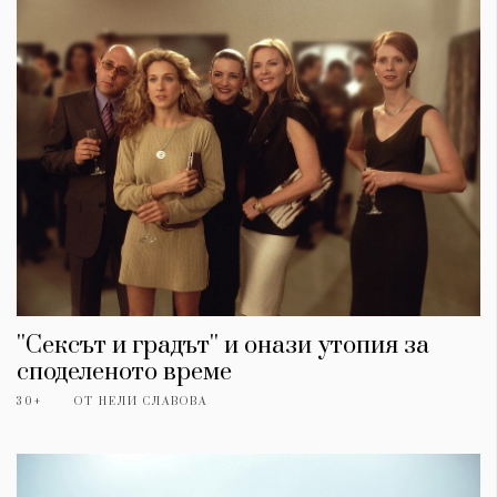
''Сексът и градът'' и онази утопия за
споделеното време
30+
ОТ
НЕЛИ СЛАВОВА