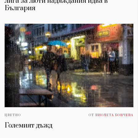
лига за люти надяждания идва в
България
ЦВЕТНО
ОТ
ВИОЛЕТА БОНЧЕВА
Големият дъжд