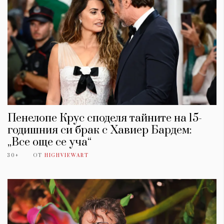
Пенелопе Крус споделя тайните на 15-
годишния си брак с Хавиер Бардем:
„Все още се уча“
30+
ОТ
HIGHVIEWART