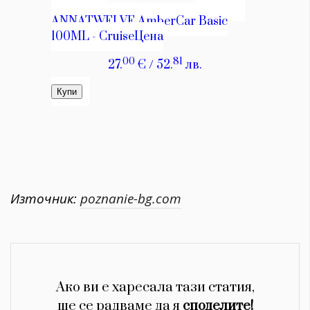
Източник:
poznanie-bg.com
Ако ви е харесала тази статия,
ще се радваме да я
споделите!