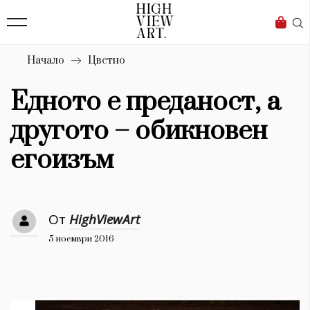
139
Бизнес
1633
Мода
Начало
Цветно
16
Dialogue
Едното е преданост, а
Изкуство
другото – обикновен
4340
егоизъм
Красота
777
От
HighViewArt
Дизайн
5 ноември 2016
1272
1188
Книги