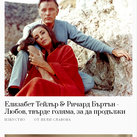
Елизабет Тейлър & Ричард Бъртън -
Любов, твърде голяма, за да продължи
ИЗКУСТВО
ОТ
НЕЛИ СЛАВОВА