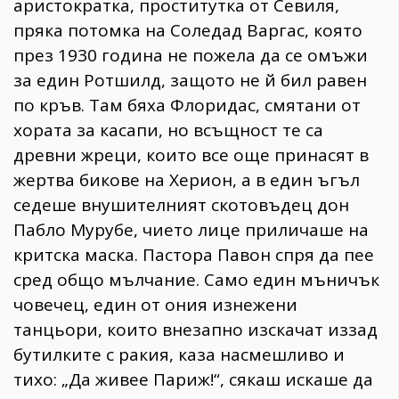
аристократка, проститутка от Севиля,
пряка потомка на Соледад Варгас, която
през 1930 година не пожела да се омъжи
за един Ротшилд, защото не й бил равен
по кръв. Там бяха Флоридас, смятани от
хората за касапи, но всъщност те са
древни жреци, които все още принасят в
жертва бикове на Херион, а в един ъгъл
седеше внушителният скотовъдец дон
Пабло Мурубе, чието лице приличаше на
критска маска. Пастора Павон спря да пее
сред общо мълчание. Само един мъничък
човечец, един от ония изнежени
танцьори, които внезапно изскачат иззад
бутилките с ракия, каза насмешливо и
тихо: „Да живее Париж!“, сякаш искаше да