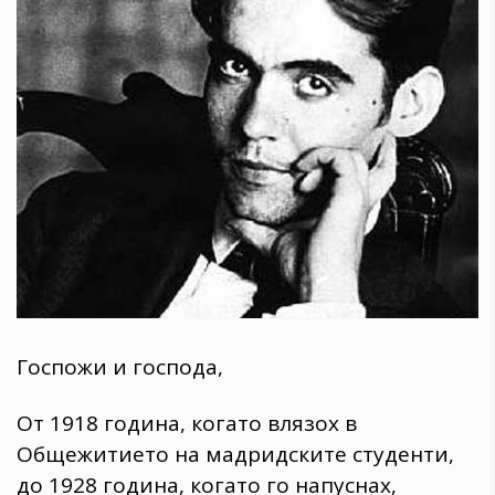
1970
30+
1710
Гурме
Пътувай
237
389
Здраве
Gentlemen
382
Wellness
Госпожи и господа,
1817
От 1918 година, когато влязох в
Общежитието на мадридските студенти,
ПОСЛЕДВАЙТЕ
до 1928 година, когато го напуснах,
НИ