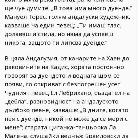
ще чуе думите: „В това има много дуенде.“
Мануел Торес, голям андалуски художник,
казваше на един певец: „Ти имаш глас,
долавяш и стила, но няма да успееш
никога, защото ти липсва дуенде.“
В цяла Андалузия, от канарите на Хаен до
раковините на Кадис, хората постоянно
говорят за дуендето и веднага щом се
появи, го откриват с безпогрешен усет.
Чудният певец Ел Лебрихано, създател на
„дебла“, разновидност на андалуското
дълбоко пеене, казваше: „В дните, когато
пея с дуенде, никой не може да се мери с
мене“; старата циганка-танцьорка Ла
Малена, слушайки веднъж Браиловски да