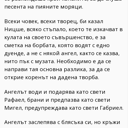
песента на пияните моряци.
Всеки човек, всеки творец, би казал
Ницше, всяко стъпало, което те изкачват в
кулата на своето съвършенство, е за
сметка на борбата, която водят с едно
дуенде, а не с някой ангел, както се казва,
нито пък с музата. Необходимо е да се
направи тая основна разлика, за да се
открие коренът на дадена творба.
Ангелът води и подарява като свети
Рафаел, брани и предпазва като свети
Мигел, предупреждава като свети Габриел.
Ангелът заслепява с блясъка си, но кръжи