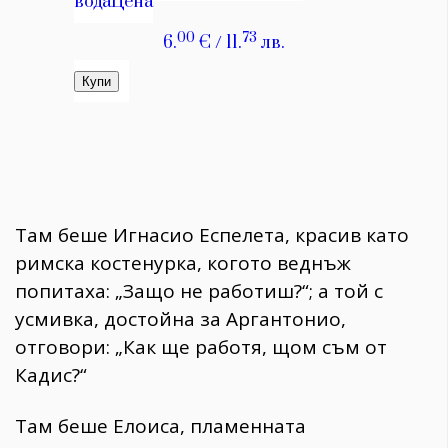
Там беше Игнасио Еспелета, красив като
римска костенурка, когото веднъж
попитаха: „Защо не работиш?“; а той с
усмивка, достойна за Аргантонио,
отговори: „Как ще работя, щом съм от
Кадис?“
Там беше Елоиса, пламенната