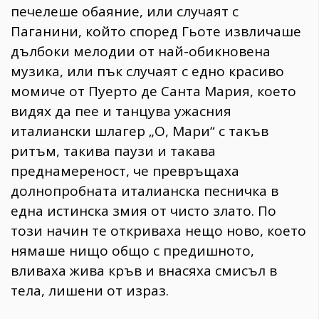
печелеше обаяние, или случаят с
Паганини, който според Гьоте извличаше
дълбоки мелодии от най-обикновена
музика, или пък случаят с едно красиво
момиче от Пуерто де Санта Мария, което
видях да пее и танцува ужасния
италиански шлагер „О, Мари“ с такъв
ритъм, такива паузи и такава
преднамереност, че превръщаха
долнопробната италианска песничка в
една истинска змия от чисто злато. По
този начин те откриваха нещо ново, което
нямаше нищо общо с предишното,
вливаха жива кръв и внасяха смисъл в
тела, лишени от израз.