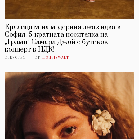
Кралицата на модерния джаз идва в
София: 5-кратната носителка на
„Грами“ Самара Джой с бутиков
концерт в НДК!
ИЗКУСТВО
ОТ
HIGHVIEWART