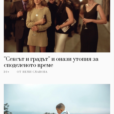
''Сексът и градът'' и онази утопия за
споделеното време
30+
ОТ
НЕЛИ СЛАВОВА