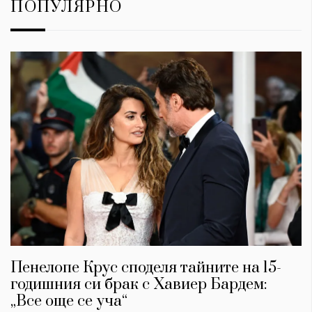
ПОПУЛЯРНО
Пенелопе Крус споделя тайните на 15-
годишния си брак с Хавиер Бардем:
„Все още се уча“