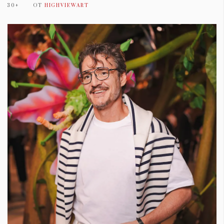
30+
ОТ
HIGHVIEWART