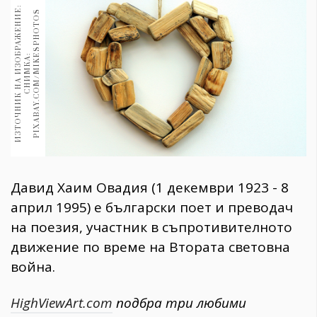
1970
И
З
Т
О
Ч
Н
И
К
Н
А
И
З
О
Б
Р
А
Ж
Е
Н
И
:
С
Н
И
М
К
А
P
I
X
A
B
A
Y
.
C
O
M
/
M
I
K
S
P
H
O
T
O
30+
Е
S
1709
Гурме
:
E
Пътувай
237
389
Здраве
Gentlemen
Давид Хаим Овадия (1 декември 1923 - 8
381
април 1995) е български поет и преводач
на поезия, участник в съпротивителното
Wellness
движение по време на Втората световна
1815
война.
ПОСЛЕДВАЙТЕ
HighViewArt.com
подбра три любими
НИ