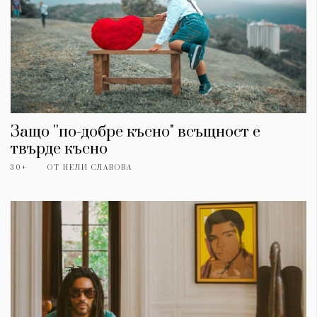
Защо ''по-добре късно" всъщност е
твърде късно
30+
ОТ
НЕЛИ СЛАВОВА
КАТЕГОРИИ
ЗА НАС
Wine&Dine
Условия за
Подкасти
ползване
Мода
За нас
Dialogue
Реклама
Изкуство
Политика за