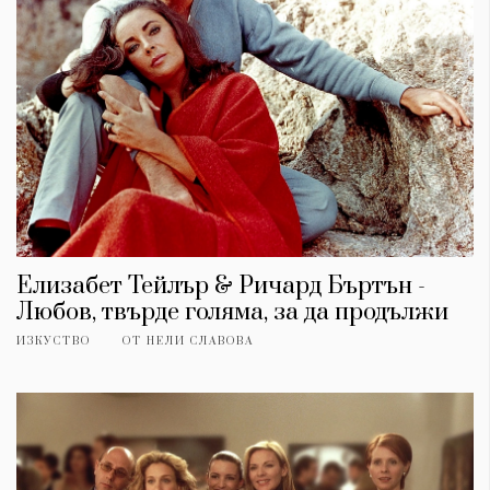
Елизабет Тейлър & Ричард Бъртън -
Любов, твърде голяма, за да продължи
ИЗКУСТВО
ОТ
НЕЛИ СЛАВОВА