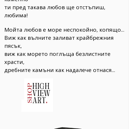
ти пред такава любов ще отстъпиш,
любима!
Мойта любов е море неспокойно, копящо...
Виж как вълните заливат крайбрежния
пясък,
виж как морето поглъща безлистните
храсти,
дребните камъни как надалече отнася...