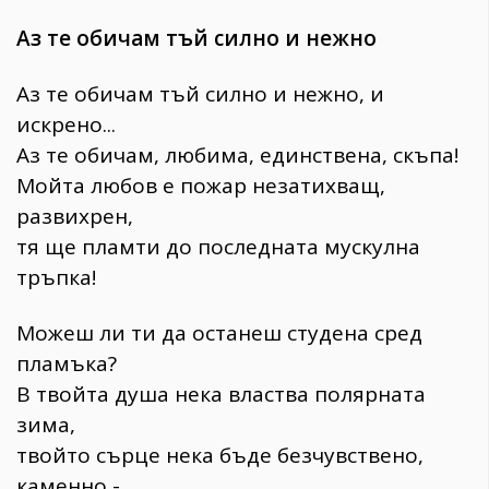
Аз те обичам тъй силно и нежно
Аз те обичам тъй силно и нежно, и
искрено...
Аз те обичам, любима, единствена, скъпа!
Мойта любов е пожар незатихващ,
развихрен,
тя ще пламти до последната мускулна
тръпка!
Можеш ли ти да останеш студена сред
пламъка?
В твойта душа нека властва полярната
зима,
твойто сърце нека бъде безчувствено,
каменно -