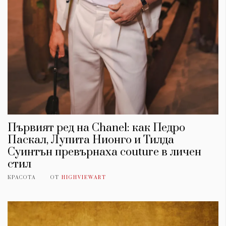
Първият ред на Chanel: как Педро
Паскал, Лупита Нионго и Тилда
Суинтън превърнаха couture в личен
стил
КРАСОТА
ОТ
HIGHVIEWART