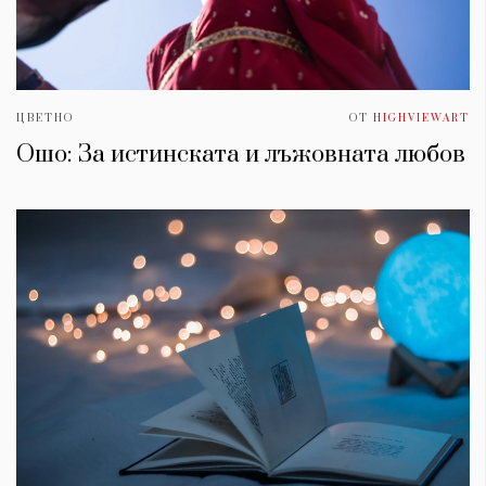
ЦВЕТНО
ОТ
HIGHVIEWART
Ошо: За истинската и лъжовната любов