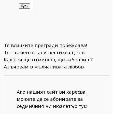
Тя всичките прегради побеждава!
Тя – вечен огън и нестихващ зов!
Как нея ще отминеш, ще забравиш?
Аз вярвам в мълчаливата любов.
Ако нашият сайт ви харесва,
можете да се абонирате за
седмичния ни нюзлетър тук: