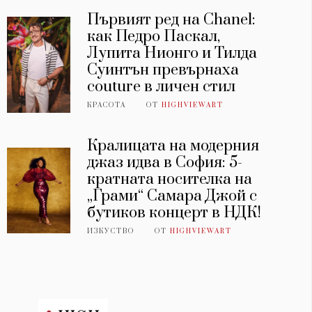
Първият ред на Chanel:
как Педро Паскал,
Лупита Нионго и Тилда
Суинтън превърнаха
couture в личен стил
КРАСОТА
ОТ
HIGHVIEWART
Кралицата на модерния
джаз идва в София: 5-
кратната носителка на
„Грами“ Самара Джой с
бутиков концерт в НДК!
ИЗКУСТВО
ОТ
HIGHVIEWART