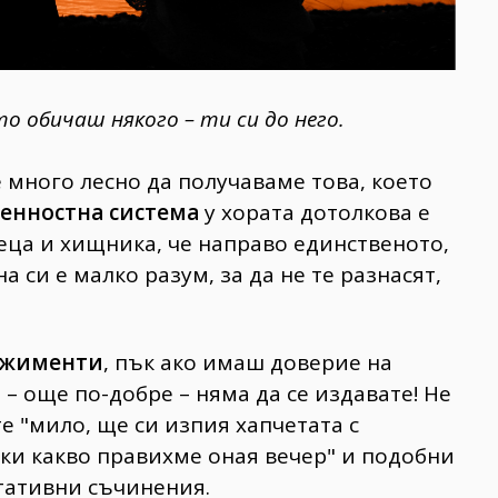
то обичаш някого – ти си до него.
е много лесно да получаваме това, което
енностна система
у хората дотолкова е
еца и хищника, че направо единственото,
а си е малко разум, за да не те разнасят,
ажименти
, пък ако имаш доверие на
н – още по-добре – няма да се издавате! Не
е "мило, ще си изпия хапчетата с
чки какво правихме оная вечер" и подобни
тативни съчинения.