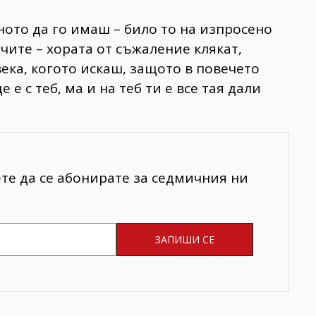
ното да го имаш – било то на изпросено
очите – хората от съжаление клякат,
века, когото искаш, защото в повечето
 е с теб, ма и на теб ти е все тая дали
ете да се абонирате за седмичния ни