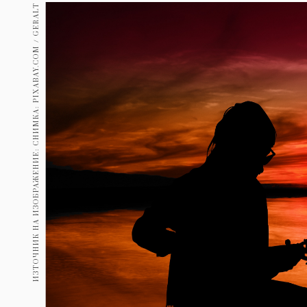
Гурме
ИЗТОЧНИК НА ИЗОБРАЖЕНИЕ: СНИМКА: PIXABAY.COM / GERALT
237
Пътувай
389
Здраве
Gentlemen
382
1816
Wellness
ПОСЛЕДВАЙТЕ
НИ