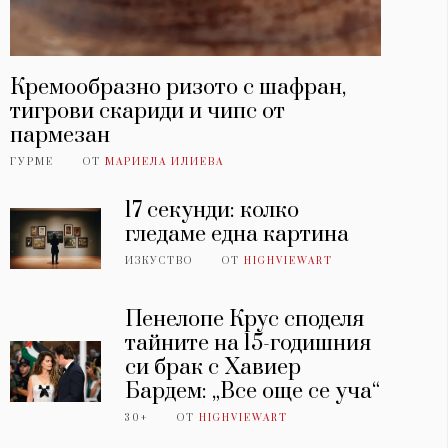
Кремообразно ризото с шафран,
тигрови скариди и чипс от
пармезан
ГУРМЕ
ОТ
МАРИЕЛА ИЛИЕВА
17 секунди: колко
гледаме една картина
ИЗКУСТВО
ОТ
HIGHVIEWART
Пенелопе Крус споделя
тайните на 15-годишния
си брак с Хавиер
Бардем: „Все още се уча“
30+
ОТ
HIGHVIEWART