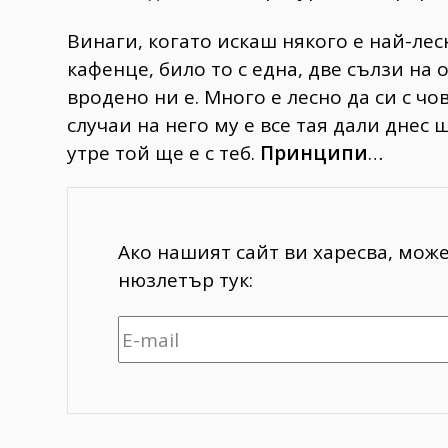
Винаги, когато искаш някого е най-лес
кафенце, било то с една, две сълзи на 
вродено ни е. Много е лесно да си с чо
случаи на него му е все тая дали днес ще
утре той ще е с теб.
Принципи
…
Ако нашият сайт ви харесва, мож
нюзлетър тук: