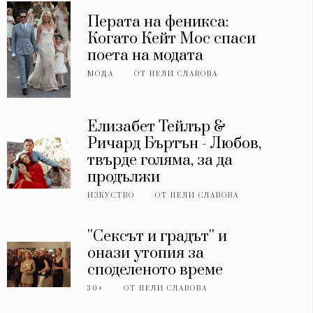
Перата на феникса:
Когато Кейт Мос спаси
поета на модата
МОДА
ОТ
НЕЛИ СЛАВОВА
Елизабет Тейлър &
Ричард Бъртън - Любов,
твърде голяма, за да
продължи
ИЗКУСТВО
ОТ
НЕЛИ СЛАВОВА
''Сексът и градът'' и
онази утопия за
споделеното време
30+
ОТ
НЕЛИ СЛАВОВА