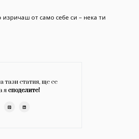
 изричаш от само себе си – нека ти
а тази статия, ще се
а я
споделите!