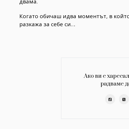
двама.
Когато обичаш идва моментът, в който
разкажа за себе си…
Ако ви е харесал
радваме д