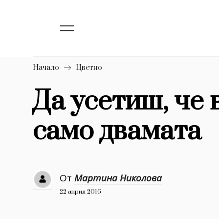
139
Бизнес
1633
Мода
16
Dialogue
Начало
Цветно
Изкуство
Да усетиш, че 
4339
само двамата
777
Красота
1272
Дизайн
1188
Книги
От
Мартина Николова
1970
30+
22 април 2016
1709