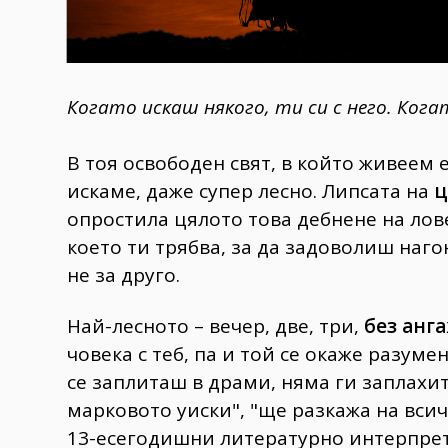
Когато искаш някого, ти си с него. Кога
В тоя освободен свят, в който живеем 
искаме, даже супер лесно. Липсата на
ц
опростила цялото това дебнене на лов
което ти трябва, за да задоволиш нагон
не за друго.
Най-лесното – вечер, две, три,
без анг
човека с теб, па и той се окаже разуме
се заплиташ в драми, няма ги заплахит
марковото уиски", "ще разкажа на вси
13-есегодишни литературно интерпре