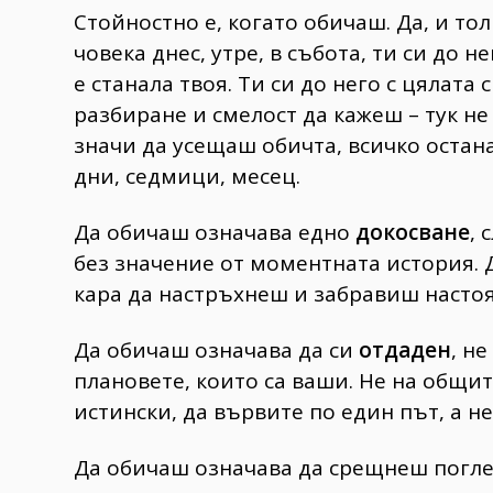
Стойностно е, когато обичаш. Да, и то
човека днес, утре, в събота, ти си до не
е станала твоя. Ти си до него с цялата
разбиране и смелост да кажеш – тук не
значи да усещаш обичта, всичко остан
дни, седмици, месец.
Да обичаш означава едно
докосване
, 
без значение от моментната история. 
кара да настръхнеш и забравиш насто
Да обичаш означава да си
отдаден
, н
плановете, които са ваши. Не на общит
истински, да вървите по един път, а н
Да обичаш означава да срещнеш поглед