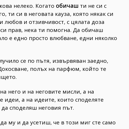
лкова нелеко. Когато
обичаш
ти не си с
го, ти си в неговата кауза, която някак си
 си любов и отзивчивост, с цялата доза
 си прав, нека ти помогна. Да обичаш
ало е едно просто влюбване, едни няколко
случило се по пътя, извървяван заедно,
Докосване, полъх на парфюм, който те
ящето.
е на него и на неговите мисли, а на
е идеи, а на идеите, които споделяте
е да споделяш неговия път.
а му и да усетиш, че в този миг сте само