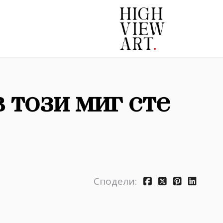
в този миг сте
Сподели: