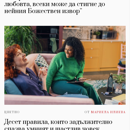
любовта, всеки може да стигне до
нейния Божествен извор''
ЦВЕТНО
ОТ
МАРИЕЛА ИЛИЕВА
Десет правила, които задължително
спазва умният и щастлив човек