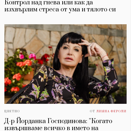
Контрол над гнева или как да
изхвърлим стреса от умa и тялото си
ЦВЕТНО
ОТ
ЛИЯНА ФЕРОЛИ
Д-р Йорданка Господинова: ''Когато
извършваме всичко в името на