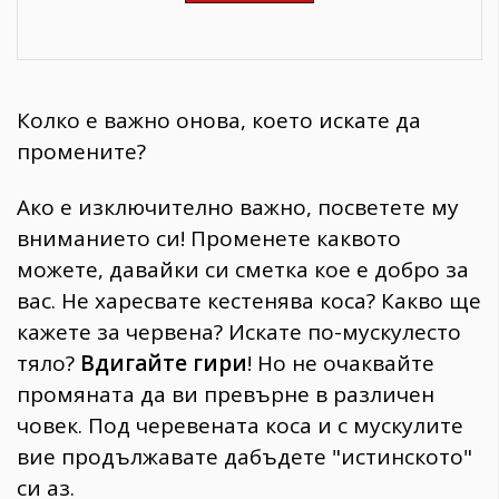
Колко е важно онова, което искате да
промените?
Ако е изключително важно, посветете му
вниманието си! Променете каквото
можете, давайки си сметка кое е добро за
вас. Не харесвате кестенява коса? Какво ще
кажете за червена? Искате по-мускулесто
тяло?
Вдигайте гири
! Но не очаквайте
промяната да ви превърне в различен
човек. Под черевената коса и с мускулите
вие продължавате дабъдете "истинското"
си аз.