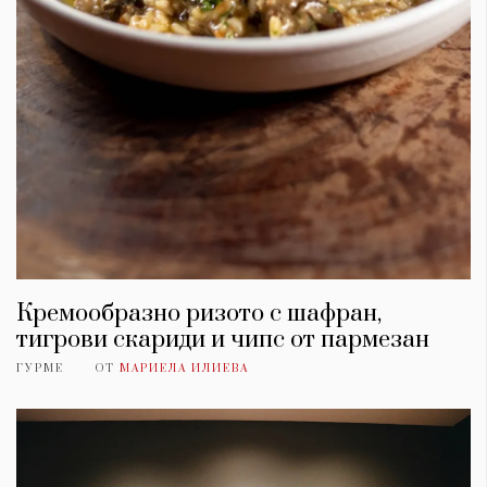
Кремообразно ризото с шафран,
тигрови скариди и чипс от пармезан
ГУРМЕ
ОТ
МАРИЕЛА ИЛИЕВА