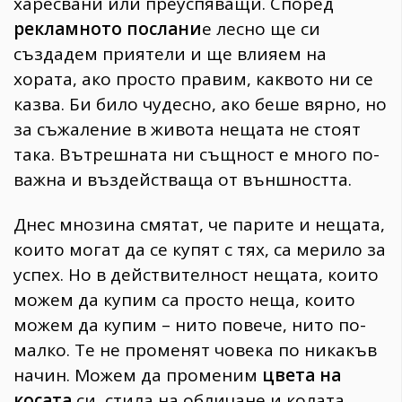
харесвани или преуспяващи. Според
рекламното послани
е лесно ще си
създадем приятели и ще влияем на
хората, ако просто правим, каквото ни се
казва. Би било чудесно, ако беше вярно, но
за съжаление в живота нещата не стоят
така. Вътрешната ни същност е много по-
важна и въздействаща от външността.
Днес мнозина смятат, че парите и нещата,
които могат да се купят с тях, са мерило за
успех. Но в действителност нещата, които
можем да купим са просто неща, които
можем да купим – нито повече, нито по-
малко. Те не променят човека по никакъв
начин. Можем да променим
цвета на
косата
си, стила на обличане и колата,