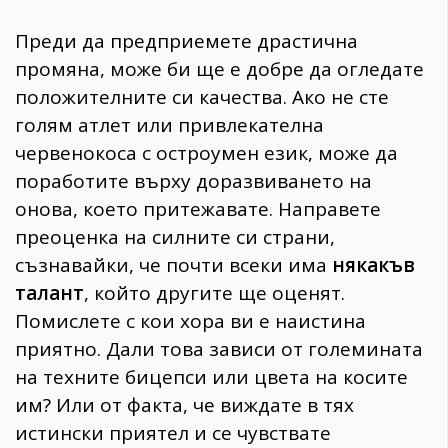
Преди да предприемете драстична
промяна, може би ще е добре да огледате
положителните си качества. Ако не сте
голям атлет или привлекателна
червенокоса с остроумен език, може да
поработите върху доразвиването на
онова, което притежавате. Направете
преоценка на силните си страни,
съзнавайки, че почти всеки има
някакъв
талант
, който другите ще оценят.
Помислете с кои хора ви е наистина
приятно. Дали това зависи от големината
на техните бицепси или цвета на косите
им? Или от факта, че виждате в тях
истински приятел и се чувствате