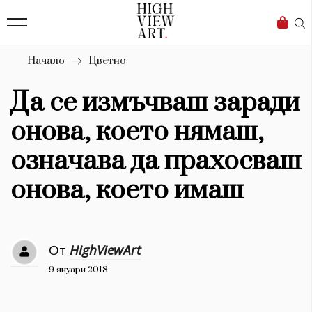
139
Бизнес
1633
Мода
Начало
Цветно
16
Dialogue
Да се измъчваш заради
Изкуство
онова, което нямаш,
4340
означава да прахосваш
Красота
онова, което имаш
777
Дизайн
От
HighViewArt
1272
9 януари 2018
1188
Книги