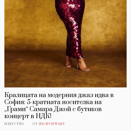
Кралицата на модерния джаз идва в
София: 5-кратната носителка на
„Грами“ Самара Джой с бутиков
концерт в НДК!
ИЗКУСТВО
ОТ
HIGHVIEWART