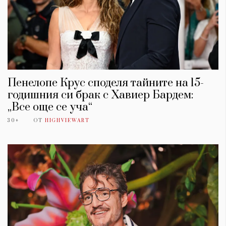
Пенелопе Крус споделя тайните на 15-
годишния си брак с Хавиер Бардем:
„Все още се уча“
30+
ОТ
HIGHVIEWART