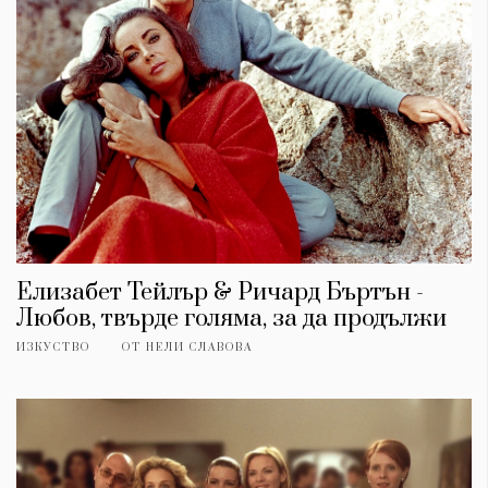
Елизабет Тейлър & Ричард Бъртън -
Любов, твърде голяма, за да продължи
КАТЕГОРИИ
ЗА НАС
ИЗКУСТВО
ОТ
НЕЛИ СЛАВОВА
Wine&Dine
Условия за
Подкасти
ползване
Мода
За нас
Dialogue
Реклама
Изкуство
Политика за