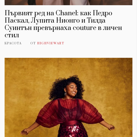
Първият ред на Chanel: как Педро
Паскал, Лупита Нионго и Тилда
Суинтън превърнаха couture в личен
стил
КРАСОТА
ОТ
HIGHVIEWART