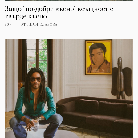
Защо ''по-добре късно" всъщност е
твърде късно
30+
ОТ
НЕЛИ СЛАВОВА