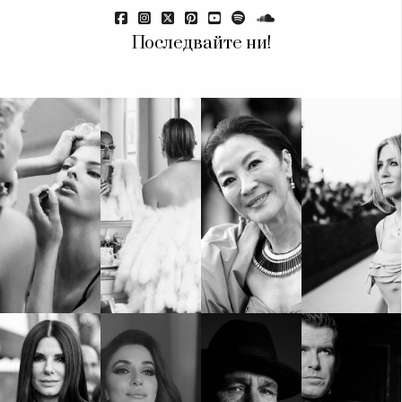
Красота
поверителност
Цветно
ModerenDom
Гурме
Последвайте ни!
Пътувай
Wellness
СЛЕДВАЙТЕ НИ
Facebook
Instagram
Twitter
Pinterest
YouTube
Spotify
Soundcloud
Ако нашият сайт ви харесва, можете да се абонирате за
седмичния ни нюзлетър тук:
© 2026, HighViewArt | Всички права запазени