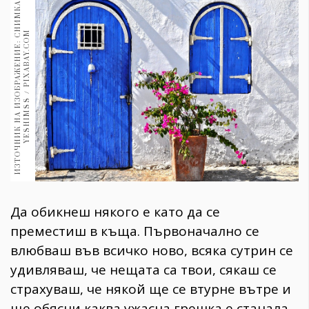
И
З
Т
О
Ч
Н
И
К
Н
А
И
З
О
Б
Р
А
Ж
Е
Н
И
Е
:
С
Н
И
М
К
А
:
Y
E
S
H
I
M
S
S
/
P
I
X
A
B
A
Y
.
C
O
1970
30+
M
1709
Гурме
Пътувай
237
389
Здраве
Gentlemen
381
Да обикнеш някого е като да се
Wellness
преместиш в къща. Първоначално се
1815
влюбваш във всичко ново, всяка сутрин се
удивляваш, че нещата са твои, сякаш се
страхуваш, че някой ще се втурне вътре и
ПОСЛЕДВАЙТЕ
НИ
ще обясни каква ужасна грешка е станала,