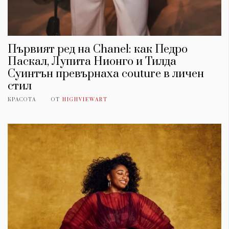
Първият ред на Chanel: как Педро
Паскал, Лупита Нионго и Тилда
Суинтън превърнаха couture в личен
стил
КРАСОТА
ОТ
HIGHVIEWART