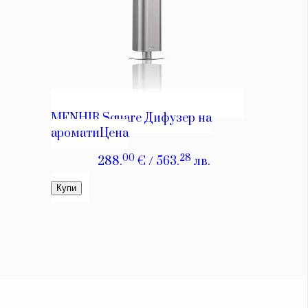
КАТЕГОРИИ
ЗА НАС
Wine&Dine
Условия за
Подкасти
ползване
Мода
За нас
Dialogue
Реклама
Изкуство
Политика за