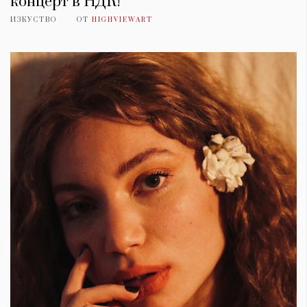
концерт в НДК!
ИЗКУСТВО
ОТ
HIGHVIEWART