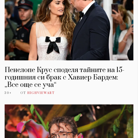
Пенелопе Крус споделя тайните на 15-
годишния си брак с Хавиер Бардем:
„Все още се уча“
30+
ОТ
HIGHVIEWART