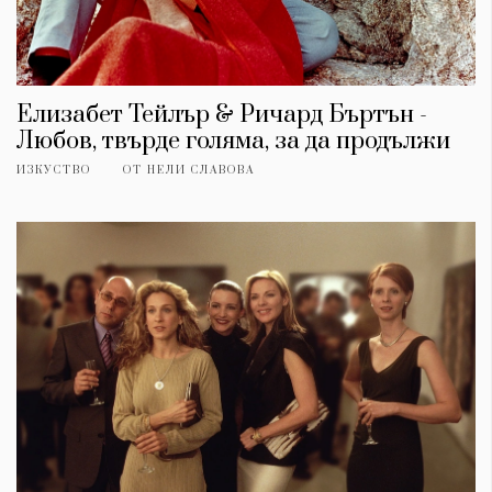
Елизабет Тейлър & Ричард Бъртън -
Любов, твърде голяма, за да продължи
ИЗКУСТВО
ОТ
НЕЛИ СЛАВОВА