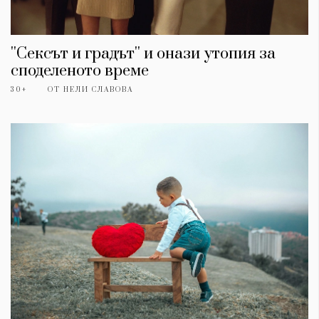
''Сексът и градът'' и онази утопия за
споделеното време
30+
ОТ
НЕЛИ СЛАВОВА