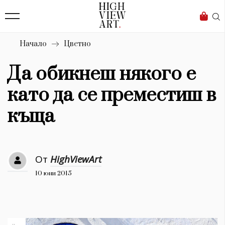
138
Бизнес
1633
Мода
Начало
Цветно
16
Dialogue
Да обикнеш някого е
Изкуство
като да се преместиш в
4338
къща
Красота
777
От
HighViewArt
Дизайн
10 юни 2015
1272
1188
Книги