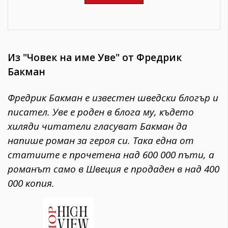
Из "Човек на име Уве" от Фредрик
Бакман
Фредрик Бакман е известен шведски блогър и
писател. Уве е роден в блога му, където
хиляди читатели гласуват Бакман да
напише роман за героя си. Така една от
статиите е прочетена над 600 000 пъти, а
романът само в Швеция е продаден в над 400
000 копия.