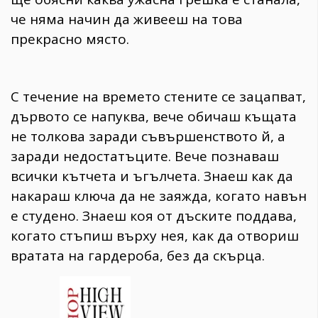
че няма начин да живееш на това
прекрасно място.
С течение на времето стените се зацапват,
дървото се напуква, вече обичаш къщата
не толкова заради съвършенството й, а
заради недостатъците. Вече познаваш
всички кътчета и ъгълчета. Знаеш как да
накараш ключа да не заяжда, когато навън
е студено. Знаеш коя от дъските поддава,
когато стъпиш върху нея, как да отвориш
вратата на гардероба, без да скърца.