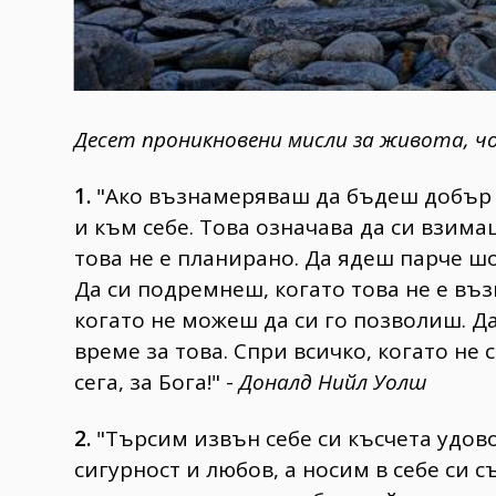
Десет проникновени мисли за живота, ч
1.
"Ако възнамеряваш да бъдеш добър 
и към себе. Това означава да си взима
това не е планирано. Да ядеш парче шо
Да си подремнеш, когато това не е въз
когато не можеш да си го позволиш. Да
време за това. Спри всичко, когато не
сега, за Бога!" -
Доналд Нийл Уолш
2.
"Търсим извън себе си късчета удов
сигурност и любов, а носим в себе си 