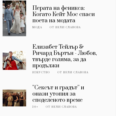
Перата на феникса:
Когато Кейт Мос спаси
поета на модата
МОДА
ОТ
НЕЛИ СЛАВОВА
Елизабет Тейлър &
Ричард Бъртън - Любов,
твърде голяма, за да
продължи
ИЗКУСТВО
ОТ
НЕЛИ СЛАВОВА
''Сексът и градът'' и
онази утопия за
споделеното време
30+
ОТ
НЕЛИ СЛАВОВА