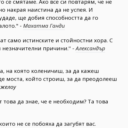
о се смятаме. Ако все си повтарям, че не
о накрая наистина да не успея. И
 удаде, ще добия способността да го
алото." -
Махатма Ганди
т само истинските и стойностни хора. С
 незначителни причини.'' -
Александър
а, на която коленичиш, за да кажеш
де моста, който строиш, за да преодолееш
джелоу
т това да знае, че е необходим? Та това
които не се побояха да загубят вас.