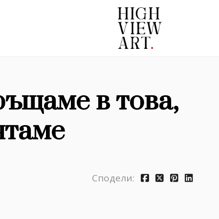
ръщаме в това,
ятаме
Сподели: