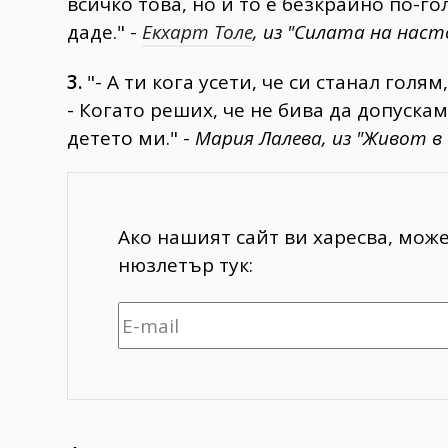
всичко това, но и то е безкрайно по-г
даде." -
Екхарт Толе
, из "Силата на нас
3.
"- А ти кога усети, че си станал голям
- Когато реших, че не бива да допуска
детето ми." -
Мария Лалева, из "Живот в
Ако нашият сайт ви харесва, мож
нюзлетър тук: