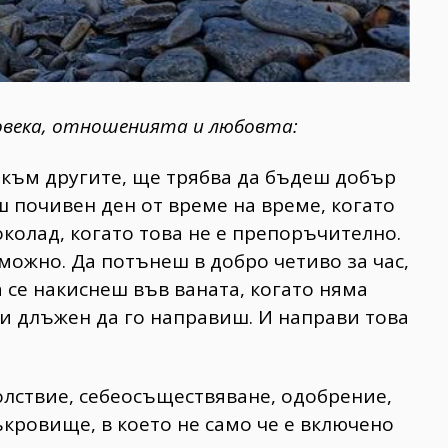
овека, отношенията и любовта:
към другите, ще трябва да бъдеш добър
ш почивен ден от време на време, когато
колад, когато това не е препоръчително.
можно. Да потънеш в добро четиво за час,
 се накиснеш във ваната, когато няма
 си длъжен да го направиш. И направи това
олствие, себеосъществяване, одобрение,
съкровище, в което не само че е включено