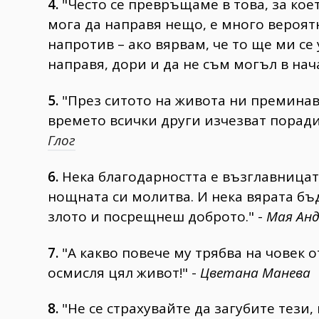
4.
"Често се превръщаме в това, за коет
мога да направя нещо, е много вероятн
напротив – ако вярвам, че то ще ми се
направя, дори и да не съм могъл в нач
5.
"През ситото на живота ни преминава
времето всички други изчезват поради
Глог
6.
Нека благодарността е възглавницат
нощната си молитва. И нека вярата бъ
злото и посрещнеш доброто." -
Мая Ан
7.
"А какво повече му трябва на човек о
осмисля цял живот!" -
Цветана Манева
8.
"Не се страхувайте да загубите тези, 