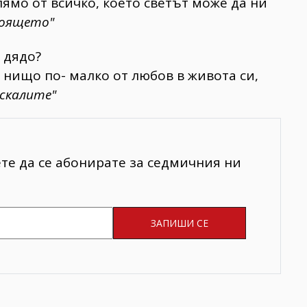
олямо от всичко, което светът може да ни
тоящето"
, дядо?
м нищо по- малко от любов в живота си,
 скалите"
ете да се абонирате за седмичния ни