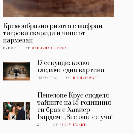
Кремообразно ризото с шафран,
тигрови скариди и чипс от
пармезан
ГУРМЕ
ОТ
МАРИЕЛА ИЛИЕВА
17 секунди: колко
гледаме една картина
ИЗКУСТВО
ОТ
HIGHVIEWART
Пенелопе Крус споделя
тайните на 15-годишния
си брак с Хавиер
Бардем: „Все още се уча“
30+
ОТ
HIGHVIEWART