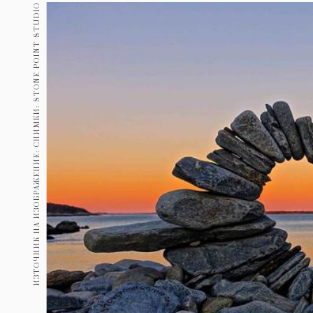
Гурме
ИЗТОЧНИК НА ИЗОБРАЖЕНИЕ: СНИМКИ: STONE POINT STUDIO
237
Пътувай
389
Здраве
Gentlemen
382
1817
Wellness
ПОСЛЕДВАЙТЕ
НИ