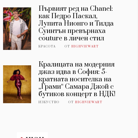
Първият ред на Chanel:
как Педро Паскал,
Лупита Нионго и Тилда
Суинтън превърнаха
couture в личен стил
КРАСОТА
ОТ
HIGHVIEWART
Кралицата на модерния
джаз идва в София: 5-
кратната носителка на
„Грами“ Самара Джой с
бутиков концерт в НДК!
ИЗКУСТВО
ОТ
HIGHVIEWART