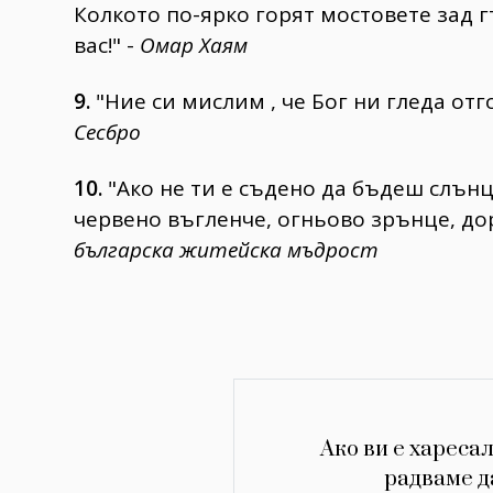
Колкото по-ярко горят мостовете зад г
вас!" -
Омар Хаям
9.
"Ние си мислим , че Бог ни гледа отго
Сесбро
10.
"Ако не ти е съдено да бъдеш слънце
червено въгленче, огньово зрънце, дори
българска житейска мъдрост
Ако ви е харесал
радваме д