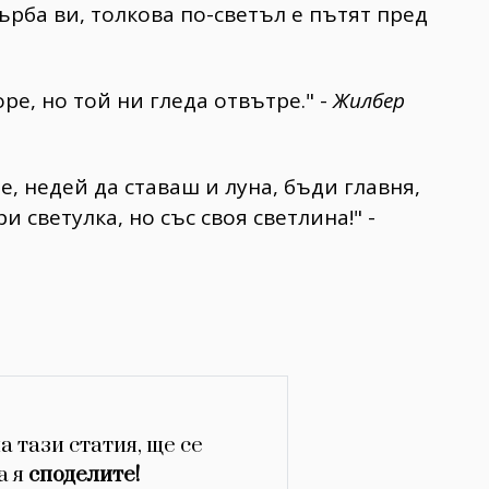
ърба ви, толкова по-светъл е пътят пред
ре, но той ни гледа отвътре." -
Жилбер
, недей да ставаш и луна, бъди главня,
 светулка, но със своя светлина!" -
а тази статия, ще се
а я
споделите!