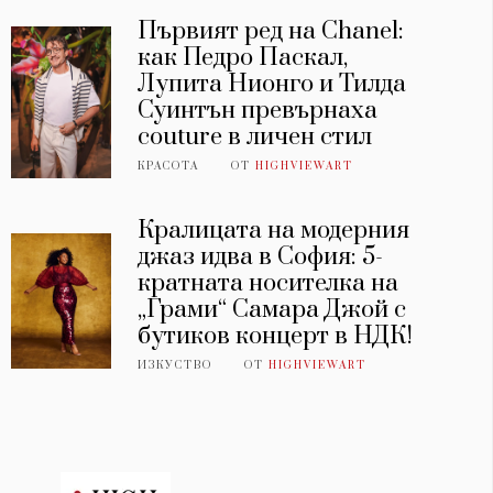
Първият ред на Chanel:
как Педро Паскал,
Лупита Нионго и Тилда
Суинтън превърнаха
couture в личен стил
КРАСОТА
ОТ
HIGHVIEWART
Кралицата на модерния
джаз идва в София: 5-
кратната носителка на
„Грами“ Самара Джой с
бутиков концерт в НДК!
ИЗКУСТВО
ОТ
HIGHVIEWART