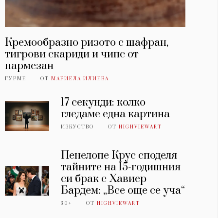
Кремообразно ризото с шафран,
тигрови скариди и чипс от
пармезан
ГУРМЕ
ОТ
МАРИЕЛА ИЛИЕВА
17 секунди: колко
гледаме една картина
ИЗКУСТВО
ОТ
HIGHVIEWART
Пенелопе Крус споделя
тайните на 15-годишния
си брак с Хавиер
Бардем: „Все още се уча“
30+
ОТ
HIGHVIEWART