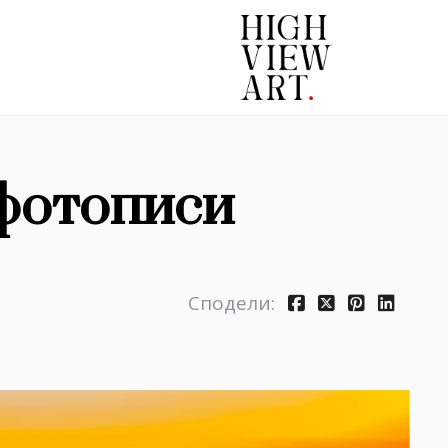
фотописи
Сподели: