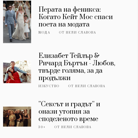
Перата на феникса:
Когато Кейт Мос спаси
поета на модата
МОДА
ОТ
НЕЛИ СЛАВОВА
Елизабет Тейлър &
Ричард Бъртън - Любов,
твърде голяма, за да
продължи
ИЗКУСТВО
ОТ
НЕЛИ СЛАВОВА
''Сексът и градът'' и
онази утопия за
споделеното време
30+
ОТ
НЕЛИ СЛАВОВА