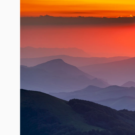
Гурме
237
Пътувай
389
Здраве
Gentlemen
382
1817
Wellness
ПОСЛЕДВАЙТЕ
НИ