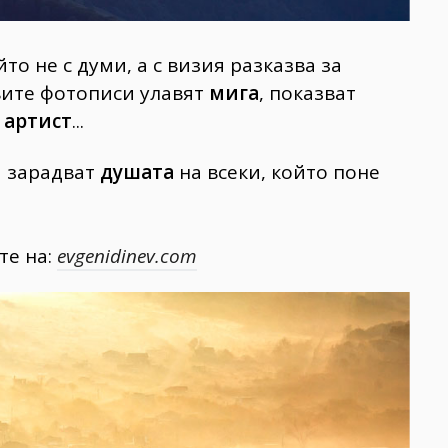
то не с думи, а с визия разказва за
вите фотописи улавят
мигa
, показват
и
артист
...
а зарадват
душата
на всеки, който поне
те на:
evgenidinev.com