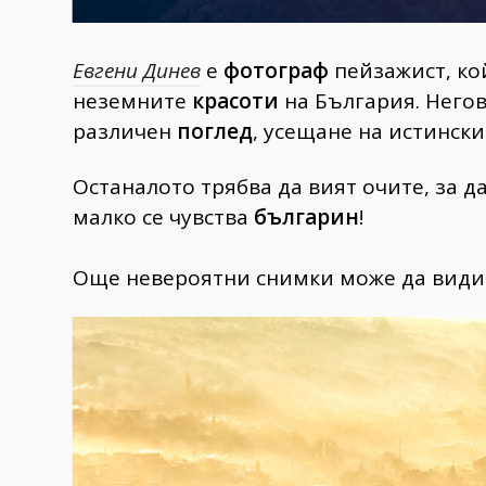
Евгени Динев
е
фотограф
пейзажист, кой
неземните
красоти
на България. Него
различен
поглед
, усещане на истинск
Останалото трябва да вият очите, за д
малко се чувства
българин
!
Още невероятни снимки може да види