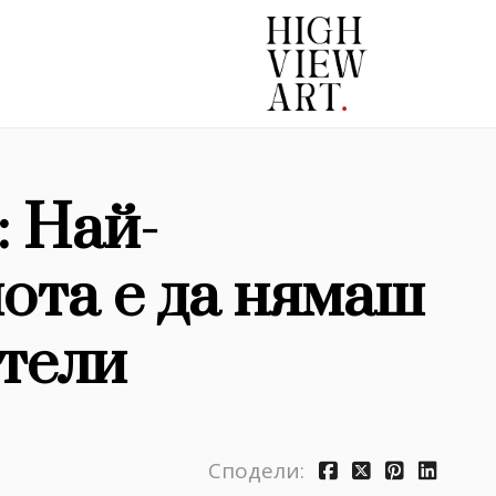
: Най-
ота е да нямаш
тели
Сподели: