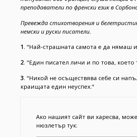
преподаватели по френски език в Сорбон
Превежда стихотворения и белетристика
немски и руски писатели.
1
. "Най-страшната самота е да нямаш 
2
. "Един писател личи и по това, което
3
. "Никой не осъществява себе си напъ
краищата един неуспех."
Ако нашият сайт ви харесва, мож
нюзлетър тук: