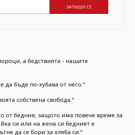
пороци, а бедствията - нашите
е да бъде по-хубава от него."
своята собствена свобода."
го от бедния, защото има повече време за
айка си или на жена си бедният е
гне да се бори за хляба си."