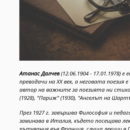
Атанас Далчев
(12.06.1904 - 17.01.1978) 
преводачи на XX век, а неговата поезия е
автор на важните за поезията ни стихос
(1928), "Париж" (1930), "Ангелът на Шартъ
През 1927 г. завършва Философия и педа
заминава в Италия, където посещава ле
пътувания във Франция, слуша лекции в 