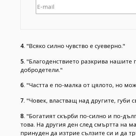
4
. "Всяко силно чувство е суеверно."
5
. "Благоденствието разкрива нашите 
добродетели."
6
. "Частта е по-малка от цялото, но мож
7
. "Човек, властващ над другите, губи 
8
. "Богатият скърби по-силно и по-дъл
това. На другия ден след смъртта на м
принуден да изтрие сълзите си и да тръ