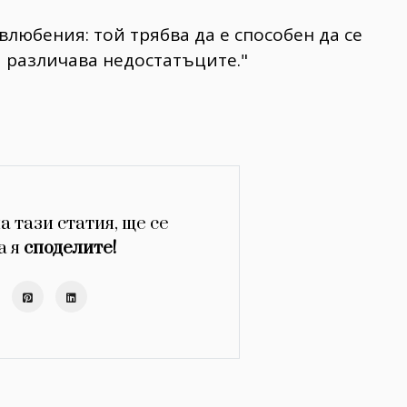
 влюбения: той трябва да е способен да се
и различава недостатъците."
а тази статия, ще се
а я
споделите!