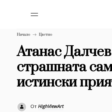
139
Бизнес
1633
Мода
16
Dialogue
Начало
Цветно
Изкуство
Атанас Далчев
4339
страшната сам
777
Красота
1272
Дизайн
истински прия
1188
Книги
1970
30+
От
HighViewArt
1709