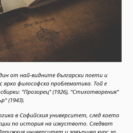
е един от най-видните български поети и
 с ярко философска проблематика. Той е
бирки: "Прозорец" (1926), "Стихотворения"
р" (1943).
гогика в Софийския университет, след което
кции по история на изкуството. Следват
Парижкия университет и завършва курс за