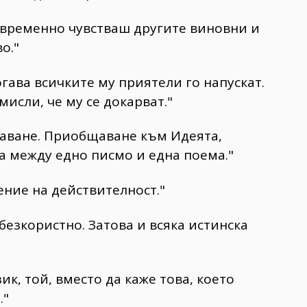
овременно чувстваш другите виновни и
о."
Тогава всичките му приятели го напускат.
мисли, че му се докарват."
щаване. Приобщаване към Идеята,
та между едно писмо и една поема."
ение на действителност."
 безкористно. Затова и всяка истинска
зик, той, вместо да каже това, което
."