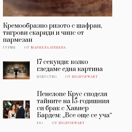
Кремообразно ризото с шафран,
тигрови скариди и чипс от
пармезан
ГУРМЕ
ОТ
МАРИЕЛА ИЛИЕВА
17 секунди: колко
гледаме една картина
ИЗКУСТВО
ОТ
HIGHVIEWART
Пенелопе Крус споделя
тайните на 15-годишния
си брак с Хавиер
Бардем: „Все още се уча“
30+
ОТ
HIGHVIEWART