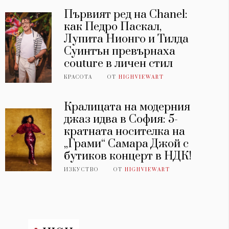
Първият ред на Chanel:
как Педро Паскал,
Лупита Нионго и Тилда
Суинтън превърнаха
couture в личен стил
КРАСОТА
ОТ
HIGHVIEWART
Кралицата на модерния
джаз идва в София: 5-
кратната носителка на
„Грами“ Самара Джой с
бутиков концерт в НДК!
ИЗКУСТВО
ОТ
HIGHVIEWART