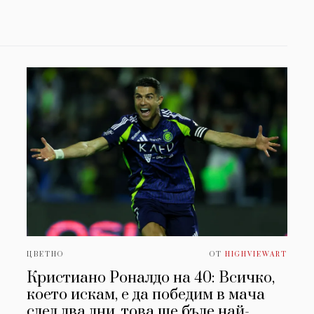
ЦВЕТНО
ОТ
HIGHVIEWART
Кристиано Роналдо на 40: Всичко,
което искам, е да победим в мача
след два дни, това ще бъде най-