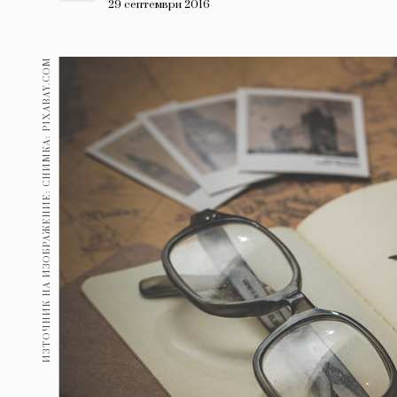
Гурме
29 септември 2016
237
Пътувай
ИЗТОЧНИК НА ИЗОБРАЖЕНИЕ: СНИМКА: PIXABAY.COM
389
Здраве
Gentlemen
382
1816
Wellness
ПОСЛЕДВАЙТЕ
НИ