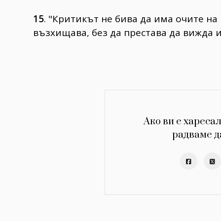
15
. "Критикът не бива да има очите на
възхищава, без да престава да вижда 
Ако ви е харесал
радваме д