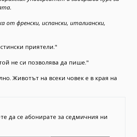
ата.
 от френски, испански, италиански,
истински приятели."
 той не си позволява да пише."
лно. Животът на всеки човек е в края на
ете да се абонирате за седмичния ни