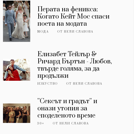
Перата на феникса:
Когато Кейт Мос спаси
поета на модата
МОДА
ОТ
НЕЛИ СЛАВОВА
Елизабет Тейлър &
Ричард Бъртън - Любов,
твърде голяма, за да
продължи
ИЗКУСТВО
ОТ
НЕЛИ СЛАВОВА
''Сексът и градът'' и
онази утопия за
споделеното време
30+
ОТ
НЕЛИ СЛАВОВА