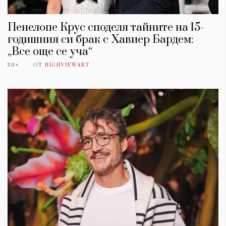
Пенелопе Крус споделя тайните на 15-
годишния си брак с Хавиер Бардем:
„Все още се уча“
30+
ОТ
HIGHVIEWART