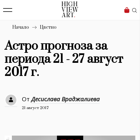
139
Бизнес
1633
Мода
Начало
Цветно
16
Dialogue
Астро прогноза за
Изкуство
периода 21 - 27 август
4340
2017 г.
Красота
777
От
Десислава Враджалиева
Дизайн
21 август 2017
1272
1188
Книги