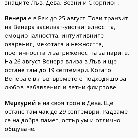
знаците Лъв, Дева, Везни и Скорпион.
Венера
е в Рак до 25 август. Този транзит
на Венера засилва чувствителността,
емоционалността, интуитивните
озарения, мекотата и нежността,
поетичността и загрижеността за парите.
На 26 август Венера влиза в Лъв и ще
остане там до 19 септември. Когато
Венера е в Лъв, времето е подходящо за
любов, забавления и летни флиртове.
Меркурий
е на своя трон в Дева. Ще
остане там чак до 29 септември. Радваме
се на добра памет, остър ум и отлично
общуване.