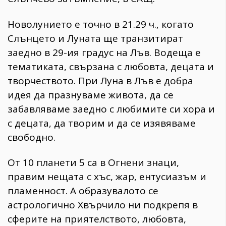
Новолунието е точно в 21.29 ч., когато
Слънцето и Луната ще транзитират
заедно в 29-ия градус на Лъв. Водеща е
тематиката, свързана с любовта, децата и
творчеството. При Луна в Лъв е добра
идея да празнуваме живота, да се
забавляваме заедно с любимите си хора и
с децата, да творим и да се изявяваме
свободно.
От 10 планети 5 са в Огнени знаци,
правим нещата с хъс, жар, ентусиазъм и
пламенност. А образувалото се
астрологично Хвърчило ни подкрепя в
сферите на приятелството, любовта,