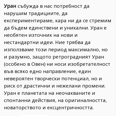
Уран
събужда в нас потребност да
нарушим традициите, да
експериментираме, кара ни да се стремим
да бъдем единствени и уникални. Уран е
необятен източник на нови и
нестандартни идеи. Ние трябва да
използваме този период максимално, но
и разумно, защото ретроградният Уран
(особено в Овен) ни носи изобретателност
във всяко едно направление, един
невероятен творчески потенциал, но и
риск от драстични и нежелани промени.
Уран е планетата на неочакваните и
спонтанни действия, на оригиналността,
новаторството и ексцентричността.