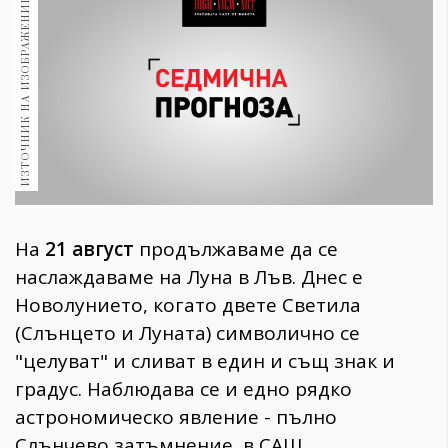
ИЗТОЧНИК НА ИЗОБРАЖЕНИЕ:
1970
30+
1710
Гурме
Пътувай
237
389
Здраве
Gentlemen
На
21 август
продължаваме да се
382
наслаждаваме на Луна в Лъв. Днес е
Новолунието, когато двете Светила
Wellness
(Слънцето и Луната) символично се
1817
"целуват" и сливат в един и същ знак и
градус. Наблюдава се и едно рядко
астрономическо явление - пълно
ПОСЛЕДВАЙТЕ
НИ
Слънчево затъмнение, в САЩ.