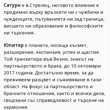
Сатурн
е в Стрелец, неговото влияние е
предимно върху връзките ни с чужбина и
чужденците, пътуванията ни зад граница,
висшето ни образование и философските
ни търсения.
Юпитер
е планета, носеща късмет,
разширение, експанзия, успех и щастие.
Той транзитира във Везни, знакът на
партньорството и брака, до 10 октомври
2017 година. Достатъчно време, за да
преживеем разцвет и съживяване в тази
област. На фокус са партньорството и
брачните отношения, както и всички дела,
свързани със справедливост и търсене на
хармония.