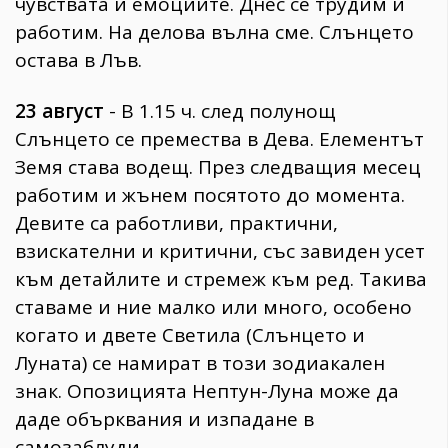
чувствата и емоциите. Днес се трудим и
работим. На делова вълна сме. Слънцето
остава в Лъв.
23 август
- В 1.15 ч. след полунощ
Слънцето се премества в Дева. Елементът
Земя става водещ. През следващия месец
работим и жънем посятото до момента.
Девите са работливи, практични,
взискателни и критични, със завиден усет
към детайлите и стремеж към ред. Такива
ставаме и ние малко или много, особено
когато и двете Светила (Слънцето и
Луната) се намират в този зодиакален
знак. Опозицията Нептун-Луна може да
даде обърквания и изпадане в
самозаблуди.