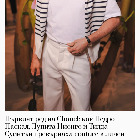
КАТЕГОРИИ
ЗА НАС
Wine&Dine
Условия за
Подкасти
ползване
Първият ред на Chanel: как Педро
Мода
За нас
Паскал, Лупита Нионго и Тилда
Dialogue
Реклама
Суинтън превърнаха couture в личен
Изкуство
Политика за