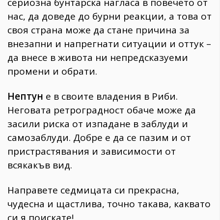
сериозна бунтарска нагласа в повечето от
нас, да доведе до бурни реакции, а това от
своя страна може да стане причина за
внезапни и напрегнати ситуации и оттук –
да внесе в живота ни непредсказуеми
промени и обрати.
Нептун
е в своите владения в Риби.
Неговата ретроградност обаче може да
засили риска от изпадане в заблуди и
самозаблуди. Добре е да се пазим и от
пристрастявания и зависимости от
всякакъв вид.
Направете седмицата си прекрасна,
чудесна и щастлива, точно такава, каквато
си я поискате!