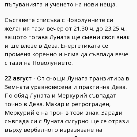
пътуванията и ученето на нови неща.
Съставете списъка с Новолунните си
желания тази вечер от 21.30 ч. до 23.25 ч.,
защото тогава Луната ще смени своя знак
и ще влезе в Дева. Енергетиката се
променя коренно и няма да съвпада вече
с тази на Новолунието.
22 август
- От снощи Луната транзитира в
Земната уравновесена и практична Дева.
По обяд Луната и Меркурий съвпадат
точно в Дева. Макар и ретрограден,
Меркурий е на трон в този знак. Заради
съвпада си с Луната сигурно ще се отрази
върху вербалното изразяване на