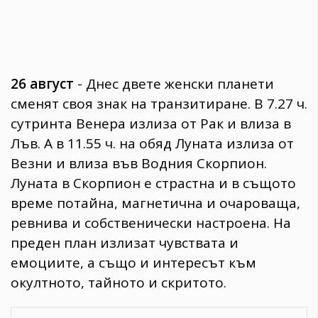
26 август
- Днес двете женски планети
сменят своя знак на транзитиране. В 7.27 ч.
сутринта Венера излиза от Рак и влиза в
Лъв. А в 11.55 ч. на обяд Луната излиза от
Везни и влиза във Водния Скорпион.
Луната в Скорпион е страстна и в същото
време потайна, магнетична и очароваща,
ревнива и собственически настроена. На
преден план излизат чувствата и
емоциите, а също и интересът към
окултното, тайното и скритото.