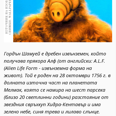
M
И
З
Т
О
Ч
Н
И
К
Н
А
И
З
О
Б
Р
А
Ж
Е
Н
И
Е
:
С
Н
И
М
К
И
:
W
A
L
L
P
A
P
E
R
C
A
V
E
.
C
O
1970
30+
1709
Гурме
Пътувай
237
389
Здраве
Гордън Шамуей е дребен извънземен, който
получава прякора Алф (от английски: A.L.F.
Gentlemen
(Alien Life Form - извънземна форма на
382
живот). Той е роден на 28 октомври 1756 г. в
долната източна част на планетата
Wellness
Мелмак, която се намира на шест парсека
1816
(близо 20 светлинни години) разстояние от
звездния свръхкуп Хидра-Кентавър и има
ПОСЛЕДВАЙТЕ
зелено небе, синя трева и лилаво слънце.
НИ