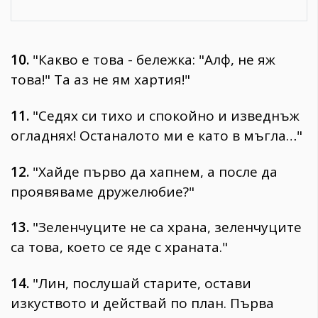
10.
"Какво е това - бележка: "Алф, не яж
това!" Та аз не ям хартия!"
11.
"Седях си тихо и спокойно и изведнъж
огладнях! Останалото ми е като в мъгла…"
12.
"Хайде първо да хапнем, а после да
проявяваме дружелюбие?"
13.
"Зеленчуците не са храна, зеленчуците
са това, което се яде с храната."
14.
"Лин, послушай старите, остави
изкуството и действай по план. Първа