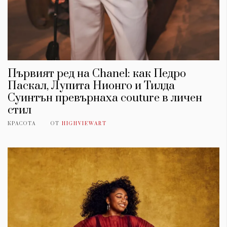
Първият ред на Chanel: как Педро
Паскал, Лупита Нионго и Тилда
Суинтън превърнаха couture в личен
стил
КРАСОТА
ОТ
HIGHVIEWART