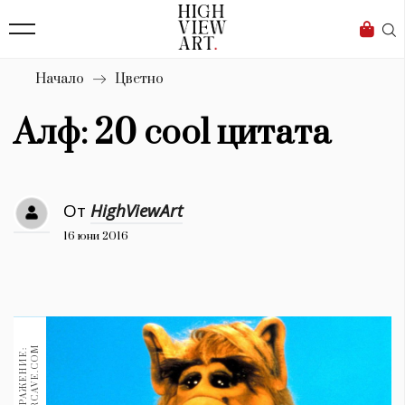
139
Бизнес
1633
Мода
Начало
Цветно
16
Dialogue
Алф: 20 cool цитата
Изкуство
4339
От
HighViewArt
Красота
16 юни 2016
777
Дизайн
1272
1188
Книги