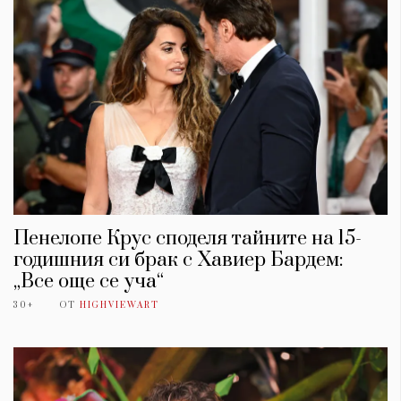
Пенелопе Крус споделя тайните на 15-
годишния си брак с Хавиер Бардем:
„Все още се уча“
30+
ОТ
HIGHVIEWART