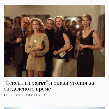
КАТЕГОРИИ
ЗА НАС
''Сексът и градът'' и онази утопия за
Wine&Dine
Условия за
споделеното време
Подкасти
ползване
Мода
За нас
30+
ОТ
НЕЛИ СЛАВОВА
Dialogue
Реклама
Изкуство
Политика за