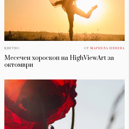
ЦВЕТНО
ОТ
МАРИЕЛА ИЛИЕВА
Месечен хороскоп на HighViewArt за
oктомври