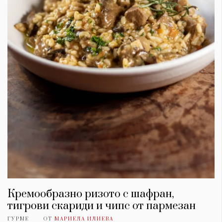
Кремообразно ризото с шафран,
тигрови скариди и чипс от пармезан
ГУРМЕ
ОТ
МАРИЕЛА ИЛИЕВА