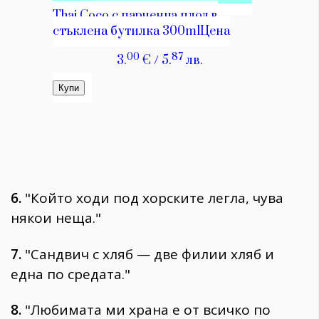
6.
"Който ходи под хорските легла, чува
някои неща."
7.
"Сандвич с хляб — две филии хляб и
една по средата."
8.
"Любимата ми храна е от всичко по