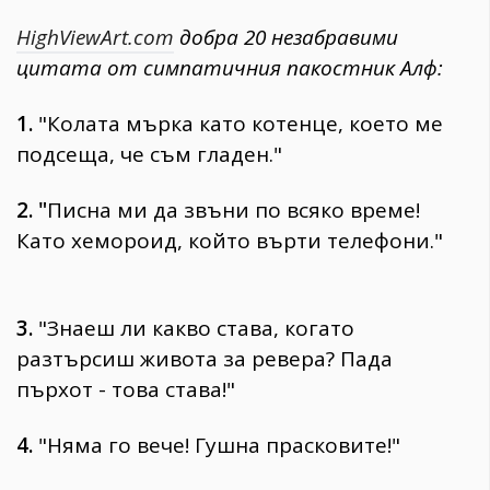
HighViewArt.com
добра 20 незабравими
цитата от симпатичния пакостник Алф:
1.
"Колата мърка като котенце, което ме
подсеща, че съм гладен."
2. "
Писна ми да звъни по всяко време!
Като хемороид, който върти телефони."
3.
"Знаеш ли какво става, когато
разтърсиш живота за ревера? Пада
пърхот - това става!"
4.
"Няма го вече! Гушна прасковите!"