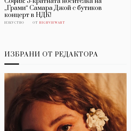
София: 5-кратната носителка на
„Грами“ Самара Джой с бутиков
концерт в НДК!
ИЗКУСТВО
ОТ
HIGHVIEWART
ИЗБРАНИ ОТ РЕДАКТОРА