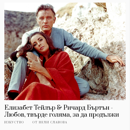
Елизабет Тейлър & Ричард Бъртън -
Любов, твърде голяма, за да продължи
ИЗКУСТВО
ОТ
НЕЛИ СЛАВОВА