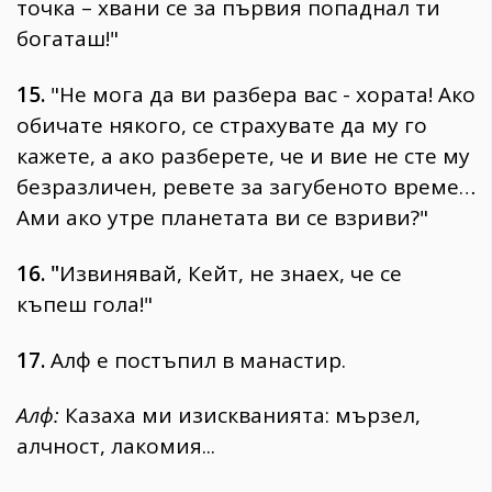
точка – хвани се за първия попаднал ти
богаташ!"
15.
"Не мога да ви разбера вас - хората! Ако
обичате някого, се страхувате да му го
кажете, а ако разберете, че и вие не сте му
безразличен, ревете за загубеното време…
Ами ако утре планетата ви се взриви?"
16. "
Извинявай, Кейт, не знаех, че се
къпеш гола!"
17.
Алф е постъпил в манастир.
Алф:
Казаха ми изискванията: мързел,
алчност, лакомия...