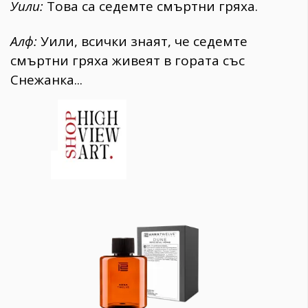
Уили:
Това са седемте смъртни гряха.
Алф:
Уили, всички знаят, че седемте
смъртни гряха живеят в гората със
Снежанка...