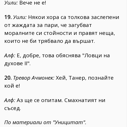
Уили:
Вече не е!
19.
Уили:
Някои хора са толкова заслепени
от жаждата за пари, че загубват
моралните си стойности и правят неща,
които не би трябвало да вършат.
Алф:
Е, добре, това обяснява "Ловци на
духове II".
20.
Тревор Ачмонек:
Хей, Танер, познайте
кой е!
Алф:
Аз ще се опитам. Смахнатият ни
съсед.
По материали от "Уницитат".