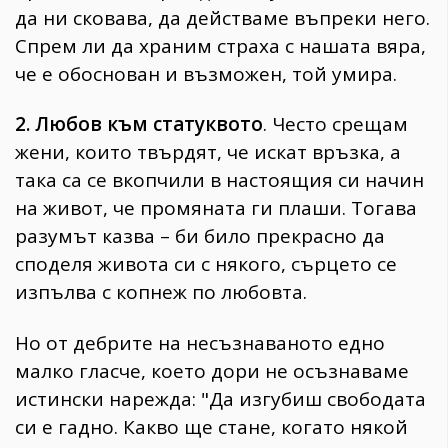
да ни сковава, да действаме въпреки него.
Спрем ли да храним страха с нашата вяра,
че е обоснован и възможен, той умира.
2. Любов към статуквото
. Често срещам
жени, които твърдят, че искат връзка, а
така са се вкопчили в настоящия си начин
на живот, че промяната ги плаши. Тогава
разумът казва – би било прекрасно да
споделя живота си с някого, сърцето се
изпълва с копнеж по любовта.
Но от дебрите на несъзнаваното едно
малко гласче, което дори не осъзнаваме
истински нарежда: "Да изгубиш свободата
си е гадно. Какво ще стане, когато някой