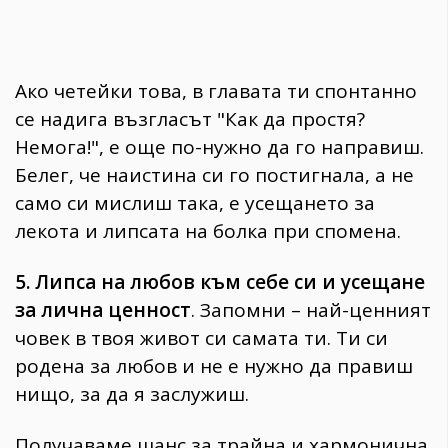
Ако четейки това, в главата ти спонтанно
се надига възгласът "Как да простя?
Немога!", е още по-нужно да го направиш.
Белег, че наистина си го постигнала, а не
само си мислиш така, е усещането за
лекота и липсата на болка при спомена.
5. Липса на любов към себе си и усещане
за лична ценност
. Запомни – най-ценният
човек в твоя живот си самата ти. Ти си
родена за любов и не е нужно да правиш
нищо, за да я заслужиш.
Получаваме шанс за трайна и хармонична