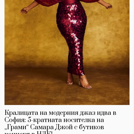
Кралицата на модерния джаз идва в
София: 5-кратната носителка на
„Грами“ Самара Джой с бутиков