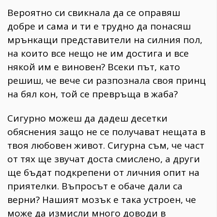
Вероятно си свикнала да се оправяш
добре и сама и ти е трудно да понасяш
мрънкащи представители на силния пол,
на които все нещо не им достига и все
някой им е виновен? Всеки път, като
решиш, че вече си разпознала своя принц
на бял кон, той се превръща в жаба?
Сигурно можеш да дадеш десетки
обяснения защо не се получават нещата в
твоя любовен живот. Сигурна съм, че част
от тях ще звучат доста смислено, а други
ще бъдат подкрепени от личния опит на
приятелки. Въпросът е обаче дали са
верни? Нашият мозък е така устроен, че
може да измисли много доводи в