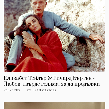
КАТЕГОРИИ
ЗА НАС
Елизабет Тейлър & Ричард Бъртън -
Любов, твърде голяма, за да продължи
Wine&Dine
Условия за
Подкасти
ползване
ИЗКУСТВО
ОТ
НЕЛИ СЛАВОВА
Мода
За нас
Dialogue
Реклама
Изкуство
Политика за