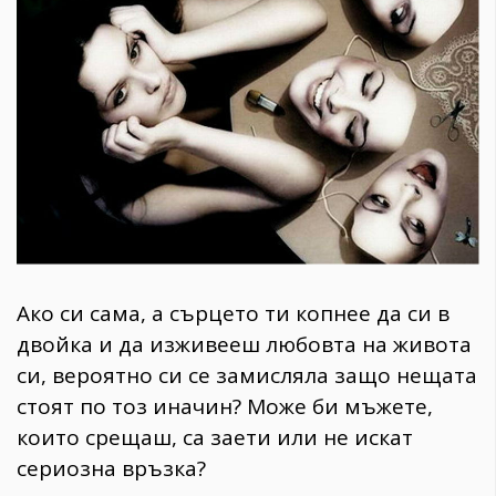
1970
30+
1710
Гурме
Пътувай
237
389
Здраве
Gentlemen
382
Ако си сама, а сърцето ти копнее да си в
двойка и да изживееш любовта на живота
Wellness
си, вероятно си се замисляла защо нещата
1817
стоят по тоз иначин? Може би мъжете,
които срещаш, са заети или не искат
ПОСЛЕДВАЙТЕ
сериозна връзка?
НИ