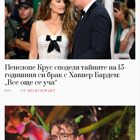
Пенелопе Крус споделя тайните на 15-
годишния си брак с Хавиер Бардем:
„Все още се уча“
30+
ОТ
HIGHVIEWART