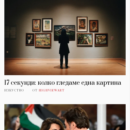
17 секунди: колко гледаме една картина
ИЗКУСТВО
ОТ
HIGHVIEWART