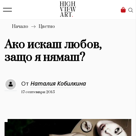
139
Бизнес
1633
Мода
Начало
Цветно
16
Dialogue
Ако искаш любов,
Изкуство
защо я нямаш?
4340
Красота
От
Наталия Кобилкина
777
17 септември 2015
Дизайн
1272
1188
Книги