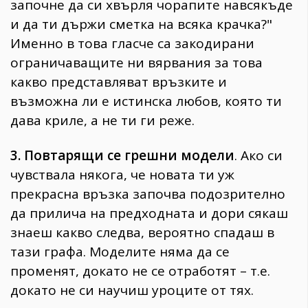
започне да си хвърля чорапите навсякъде
и да ти държи сметка на всяка крачка?"
Именно в това гласче са закодирани
ограничаващите ни вярвания за това
какво представляват връзките и
възможна ли е истинска любов, която ти
дава криле, а не ти ги реже.
3. Повтарящи се грешни модели
. Ако си
чувствала някога, че новата ти уж
прекрасна връзка започва подозрително
да прилича на предходната и дори сякаш
знаеш какво следва, вероятно спадаш в
тази графа. Моделите няма да се
променят, докато не се отработят – т.е.
докато не си научиш уроците от тях.