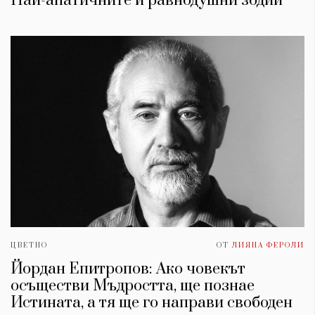
Най-апатичните и равнодушни зодии
ЦВЕТНО
ОТ
ЛИЯНА ФЕРОЛИ
Йордан Епитропов: Ако човекът
осъществи Мъдростта, ще познае
Истината, а тя ще го направи свободен