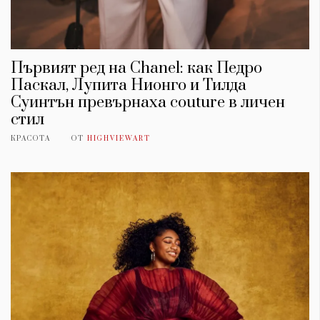
Първият ред на Chanel: как Педро
Паскал, Лупита Нионго и Тилда
Суинтън превърнаха couture в личен
стил
КРАСОТА
ОТ
HIGHVIEWART