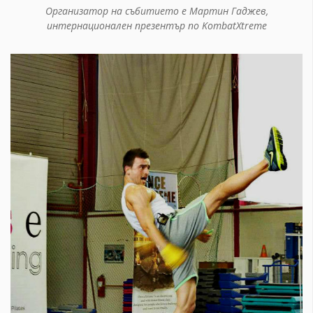
Организатор на събитието е Мартин Гаджев,
интернационален презентър по KombatXtreme