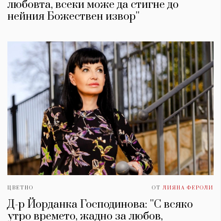
любовта, всеки може да стигне до
нейния Божествен извор''
ЦВЕТНО
ОТ
ЛИЯНА ФЕРОЛИ
Д-р Йорданка Господинова: ''С всяко
утро времето, жадно за любов,