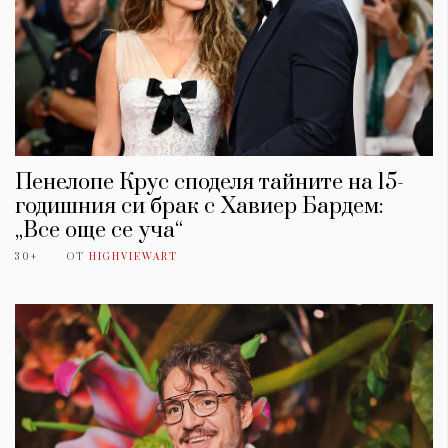
Пенелопе Крус споделя тайните на 15-
годишния си брак с Хавиер Бардем:
„Все още се уча“
30+
ОТ
HIGHVIEWART