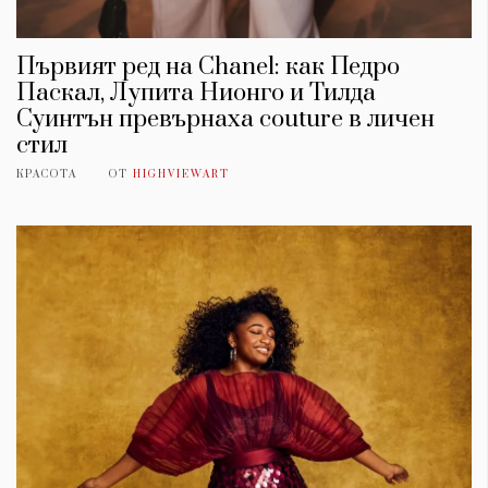
Първият ред на Chanel: как Педро
Паскал, Лупита Нионго и Тилда
Суинтън превърнаха couture в личен
стил
КРАСОТА
ОТ
HIGHVIEWART