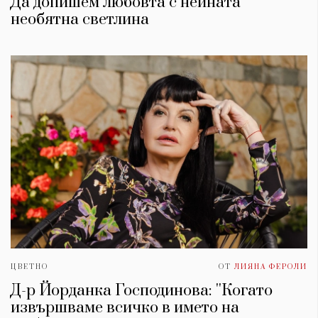
Да допишем любовта с нейната
необятна светлина
ЦВЕТНО
ОТ
ЛИЯНА ФЕРОЛИ
Д-р Йорданка Господинова: ''Когато
извършваме всичко в името на