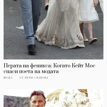
Перата на феникса: Когато Кейт Мос
спаси поета на модата
КАТЕГОРИИ
ЗА НАС
МОДА
ОТ
НЕЛИ СЛАВОВА
Wine&Dine
Условия за
Подкасти
ползване
Мода
За нас
Dialogue
Реклама
Изкуство
Политика за