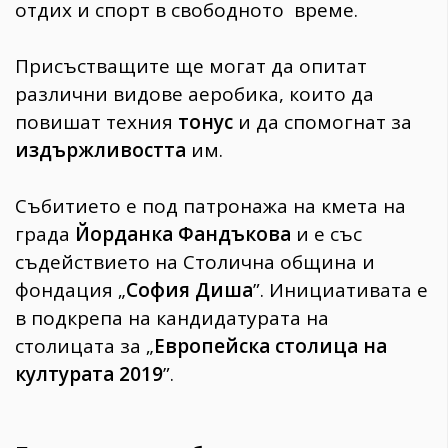
отдих и спорт в свободното време.
Присъстващите ще могат да опитат
различни видове аеробика, които да
повишат техния
тонус
и да спомогнат за
издържливостта
им.
Събитието е под патронажа на кмета на
града
Йорданка Фандъкова
и е със
съдействието на Столична община и
фондация „
София Диша
”. Инициативата е
в подкрепа на кандидатурата на
столицата за „
Eвропейска столица на
културата 2019
”.