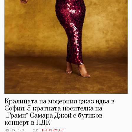
Кралицата на модерния джаз идва в
София: 5-кратната носителка на
„Грами“ Самара Джой с бутиков
концерт в НДК!
ИЗКУСТВО
ОТ
HIGHVIEWART