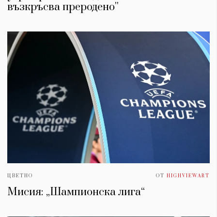
възкръсва преродено''
ЦВЕТНО
ОТ
HIGHVIEWART
Мисия: „Шампионска лига“