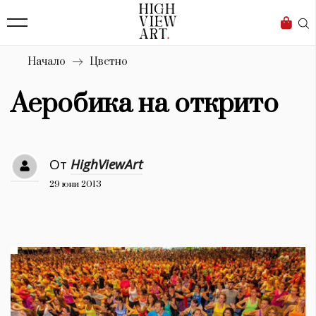
139
Бизнес
1633
Мода
Начало
Цветно
16
Dialogue
Аеробика на открито
Изкуство
4339
От
HighViewArt
Красота
29 юни 2013
777
Дизайн
1272
1188
Книги