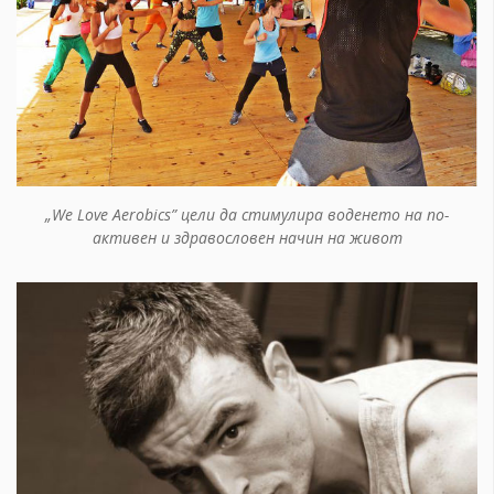
„We Love Aerobics” цели да стимулира воденето на по-
активен и здравословен начин на живот