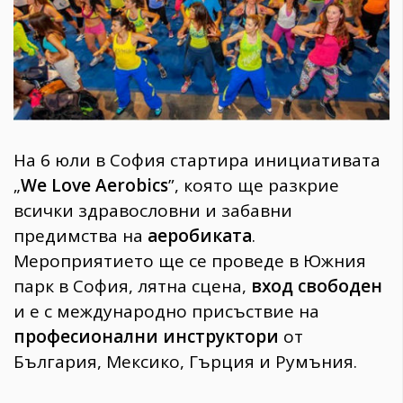
1970
30+
1709
Гурме
Пътувай
237
На 6 юли в София стартира инициативата
389
Здраве
„
We Love Aerobics
”, която ще разкрие
всички здравословни и забавни
Gentlemen
предимства на
аеробиката
.
382
Мероприятието ще се проведе в Южния
парк в София, лятна сцена,
вход свободен
Wellness
и е с международно присъствие на
1816
професионални инструктори
от
България, Мексико, Гърция и Румъния.
ПОСЛЕДВАЙТЕ
НИ