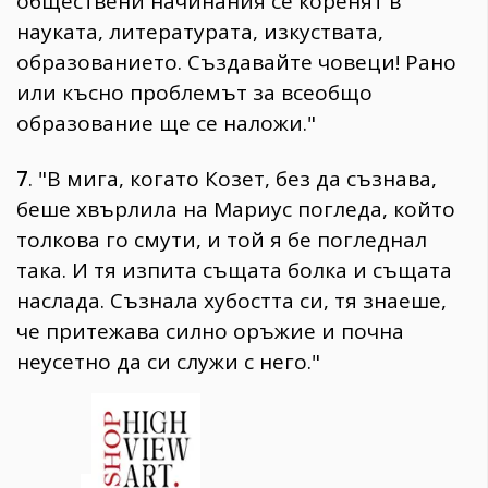
обществени начинания се коренят в
науката, литературата, изкуствата,
образованието. Създавайте човеци! Рано
или късно проблемът за всеобщо
образование ще се наложи."
7
. "В мига, когато Козет, без да съзнава,
беше хвърлила на Мариус погледа, който
толкова го смути, и той я бе погледнал
така. И тя изпита същата болка и същата
наслада. Съзнала хубостта си, тя знаеше,
че притежава силно оръжие и почна
неусетно да си служи с него."