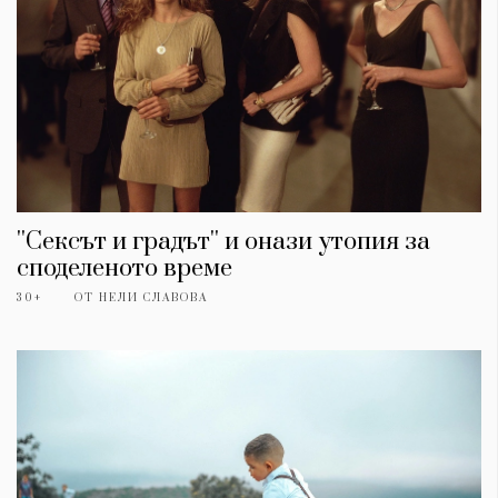
''Сексът и градът'' и онази утопия за
споделеното време
30+
ОТ
НЕЛИ СЛАВОВА