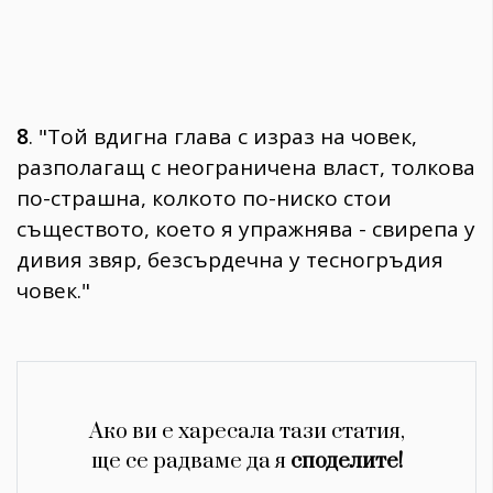
8
. "Той вдигна глава с израз на човек,
разполагащ с неограничена власт, толкова
по-страшна, колкото по-ниско стои
съществото, което я упражнява - свирепа у
дивия звяр, безсърдечна у тесногръдия
човек."
Ако ви е харесала тази статия,
ще се радваме да я
споделите!