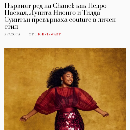
Първият ред на Chanel: как Педро
Паскал, Лупита Нионго и Тилда
Суинтън превърнаха couture в личен
стил
КРАСОТА
ОТ
HIGHVIEWART