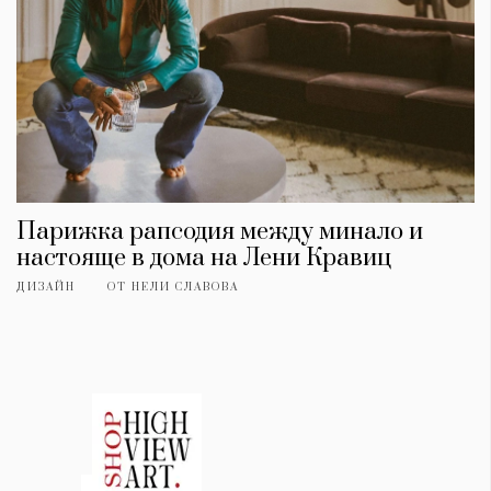
Парижка рапсодия между минало и
настояще в дома на Лени Кравиц
ДИЗАЙН
ОТ
НЕЛИ СЛАВОВА
КАТЕГОРИИ
ЗА НАС
Wine&Dine
Условия за
Подкасти
ползване
Мода
За нас
Dialogue
Реклама
Изкуство
Политика за