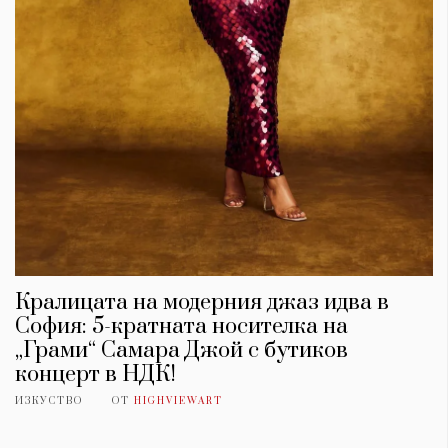
Кралицата на модерния джаз идва в
София: 5-кратната носителка на
„Грами“ Самара Джой с бутиков
концерт в НДК!
ИЗКУСТВО
ОТ
HIGHVIEWART