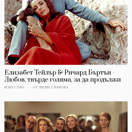
Елизабет Тейлър & Ричард Бъртън -
Любов, твърде голяма, за да продължи
ИЗКУСТВО
ОТ
НЕЛИ СЛАВОВА