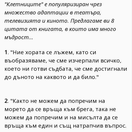
"Клетниците" е популяризиран чрез
множество адаптации в театъра,
телевизията и киното. Предлагаме ви 8
цитата от книгата, в които има много
мъдрост...
1
. "Ние хората се лъжем, като си
въобразяваме, че сме изчерпали всичко,
което ни готви съдбата, че сме достигнали
до дъното на каквото и да било."
2
. "Както не можем да попречим на
морето да се връща към брега, така не
можем да попречим и на мисълта да се
връща към един и същ натрапчив въпрос.