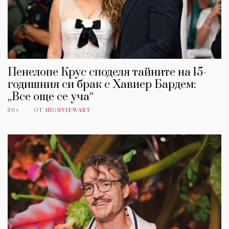
Пенелопе Крус споделя тайните на 15-
годишния си брак с Хавиер Бардем:
„Все още се уча“
30+
ОТ
HIGHVIEWART