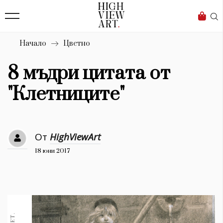
139
Бизнес
1633
Мода
Начало
Цветно
16
Dialogue
8 мъдри цитата от
Изкуство
"Клетниците"
4340
Красота
От
HighViewArt
777
18 юни 2017
Дизайн
1272
1188
Книги