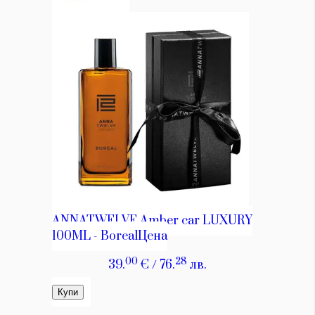
Красота
поверителност
Цветно
ModerenDom
Гурме
Пътувай
Wellness
СЛЕДВАЙТЕ НИ
Facebook
Instagram
Twitter
Pinterest
YouTube
Spotify
Soundcloud
Ако нашият сайт ви харесва, можете да се абонирате за
седмичния ни нюзлетър тук:
© 2026, HighViewArt | Всички права запазени