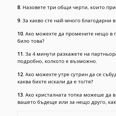
8
. Назовете три общи черти, които при
9
. За какво сте най-много благодарни 
10
. Ако можехте да промените нещо в 
било това?
11
. За 4 минути разкажете на партньор
подробно, колкото е възможно.
12
. Ако можехте утре сутрин да се събу
каква бихте искали да е то/тя?
13
. Ако кристалната топка можеше да в
вашето бъдеще или за нещо друго, как