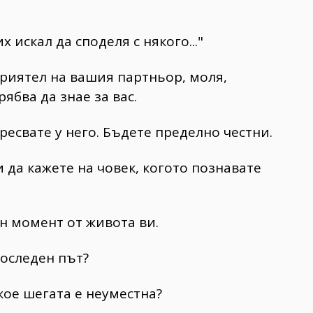
 искал да споделя с някого..."
приятел на вашия партньор, моля,
рябва да знае за вас.
аресвате у него. Бъдете пределно честни.
и да кажете на човек, когото познавате
ен момент от живота ви.
последен път?
 кое шегата е неуместна?