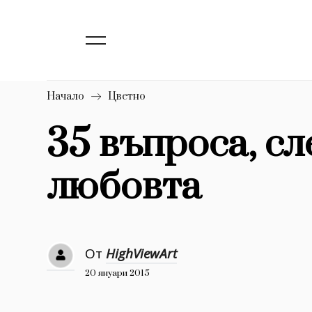
139
Бизнес
1633
Мода
16
Dialogue
Начало
Цветно
Изкуство
35 въпроса, сл
4340
любовта
777
Красота
1272
Дизайн
1188
Книги
От
HighViewArt
1970
30+
20 януари 2015
1710