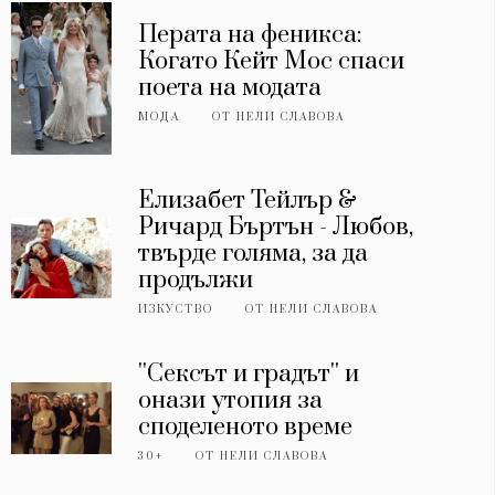
Перата на феникса:
Когато Кейт Мос спаси
поета на модата
МОДА
ОТ
НЕЛИ СЛАВОВА
Елизабет Тейлър &
Ричард Бъртън - Любов,
твърде голяма, за да
продължи
ИЗКУСТВО
ОТ
НЕЛИ СЛАВОВА
''Сексът и градът'' и
онази утопия за
споделеното време
30+
ОТ
НЕЛИ СЛАВОВА