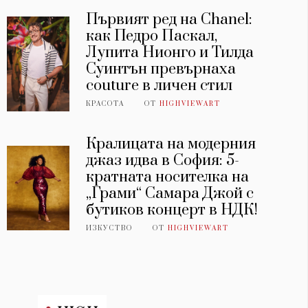
Първият ред на Chanel:
как Педро Паскал,
Лупита Нионго и Тилда
Суинтън превърнаха
couture в личен стил
КРАСОТА
ОТ
HIGHVIEWART
Кралицата на модерния
джаз идва в София: 5-
кратната носителка на
„Грами“ Самара Джой с
бутиков концерт в НДК!
ИЗКУСТВО
ОТ
HIGHVIEWART