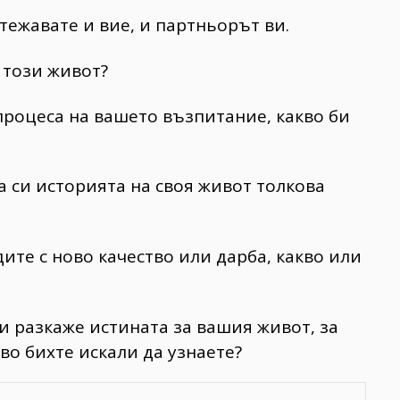
тежавате и вие, и партньорът ви.
в този живот?
процеса на вашето възпитание, какво би
а си историята на своя живот толкова
дите с ново качество или дарба, какво или
и разкаже истината за вашия живот, за
во бихте искали да узнаете?