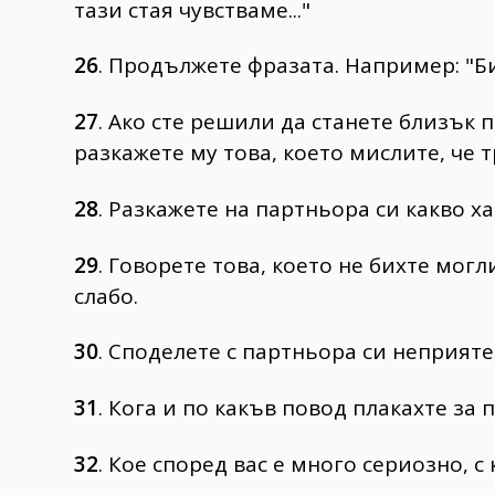
тази стая чувстваме..."
26
. Продължете фразата. Например: "Бих
27
. Ако сте решили да станете близък 
разкажете му това, което мислите, че т
28
. Разкажете на партньора си какво х
29
. Говорете това, което не бихте могл
слабо.
30
. Споделете с партньора си неприят
31
. Кога и по какъв повод плакахте за 
32
. Кое според вас е много сериозно, с