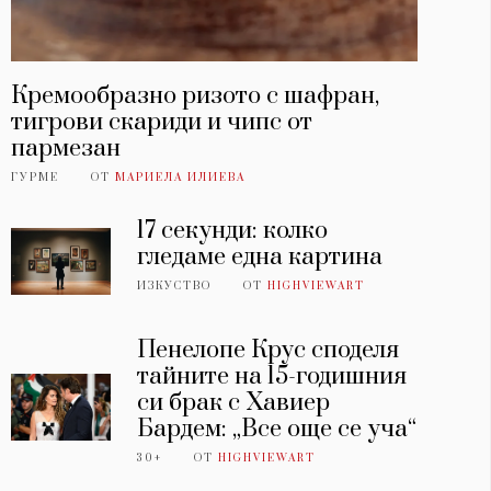
Кремообразно ризото с шафран,
тигрови скариди и чипс от
пармезан
ГУРМЕ
ОТ
МАРИЕЛА ИЛИЕВА
17 секунди: колко
гледаме една картина
ИЗКУСТВО
ОТ
HIGHVIEWART
Пенелопе Крус споделя
тайните на 15-годишния
си брак с Хавиер
Бардем: „Все още се уча“
30+
ОТ
HIGHVIEWART