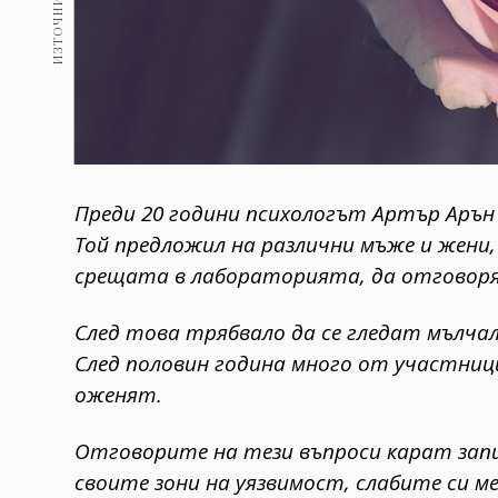
Преди 20 години психологът Артър Арън
Той предложил на различни мъже и жени,
срещата в лабораторията, да отговоря
След това трябвало да се гледат мълчал
След половин година много от участниц
оженят.
Отговорите на тези въпроси карат запи
своите зони на уязвимост, слабите си м