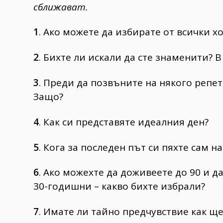
сближават.
1
. Ако можете да избирате от всички хо
2
. Бихте ли искали да сте знаменити? В
3
. Преди да позвъните на някого репе
Защо?
4
. Как си представяте идеалния ден?
5
. Кога за последен път си пяхте сам на
6
. Ако можехте да доживеете до 90 и да
30-годишни – какво бихте избрали?
7
. Имате ли тайно предчувствие как щ