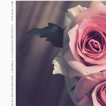
Гурме
ИЗТОЧНИК НА ИЗОБРАЖЕНИЕ: СНИМКА: PLUSHDESIGNSTUDIO / PIXABAY.COM
237
Пътувай
389
Здраве
Gentlemen
382
1817
Wellness
ПОСЛЕДВАЙТЕ
НИ