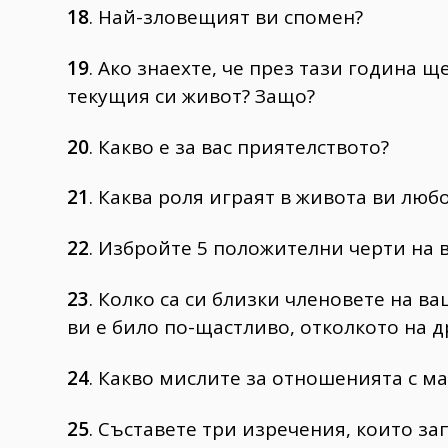
18
. Най-зловещият ви спомен?
19
. Ако знаехте, че през тази година 
текущия си живот? Защо?
20
. Какво е за вас приятелството?
21
. Каква роля играят в живота ви люб
22
. Избройте 5 положителни черти на 
23
. Колко са си близки членовете на в
ви е било по-щастливо, отколкото на д
24
. Какво мислите за отношенията с ма
25
. Съставете три изречения, които за