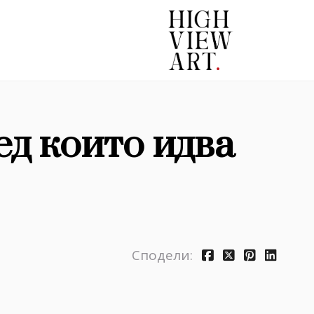
ед които идва
Сподели: