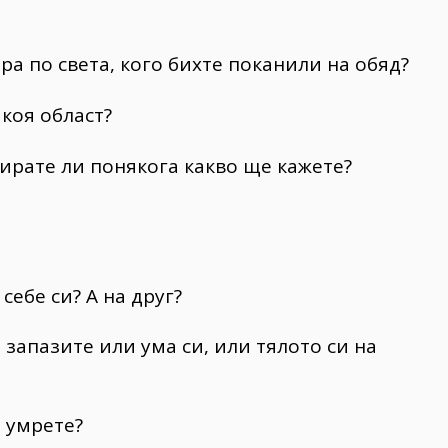
ра по света, кого бихте поканили на обяд?
 коя област?
тирате ли понякога какво ще кажете?
 себе си? А на друг?
 запазите или ума си, или тялото си на
е умрете?