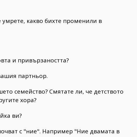
ще умрете, какво бихте променили в
овта и привързаността?
вашия партньор.
ашето семейство? Смятате ли, че детството
ругите хора?
йка ви?
почват с "ние". Например "Ние двамата в