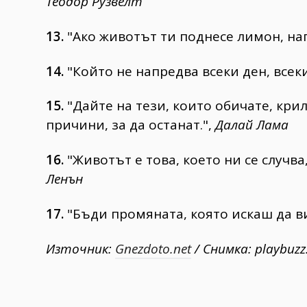
Теодор Рузвелт
13.
"Ако животът ти поднесе лимон, на
14.
"Който не напредва всеки ден, всеки
15.
"Дайте на тези, които обичате, криле
причини, за да останат.",
Далай Лама
16.
"Животът е това, което ни се случва
Ленън
17.
"Бъди промяната, която искаш да ви
Източник:
Gnezdoto.net
/ Снимка: playbuz