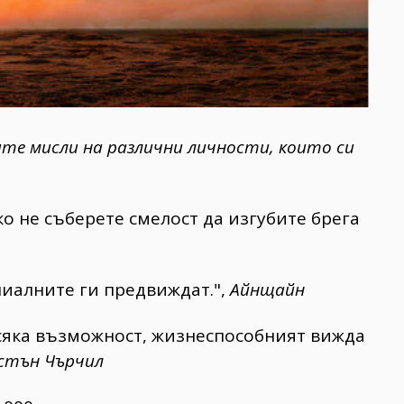
те мисли на различни личности, които си
ко не съберете смелост да изгубите брега
иалните ги предвиждат.",
Айнщайн
сяка възможност, жизнеспособният вижда
стън Чърчил