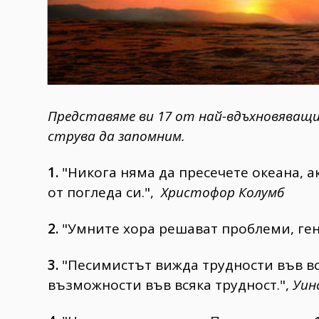
Представяме ви 17 от най-вдъхновяващи
струва да запомним.
1.
"Никога няма да пресечете океана, а
от погледа си.",
Христофор Колумб
2.
"Умните хора решават проблеми, ген
3.
"Песимистът вижда трудности във в
възможности във всяка трудност.",
Уин