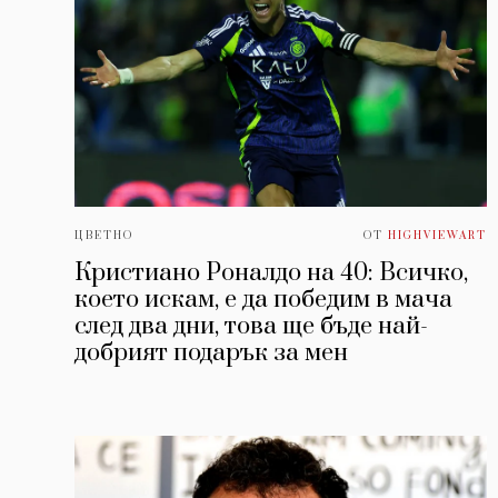
ЦВЕТНО
ОТ
HIGHVIEWART
Кристиано Роналдо на 40: Всичко,
което искам, е да победим в мача
след два дни, това ще бъде най-
добрият подарък за мен