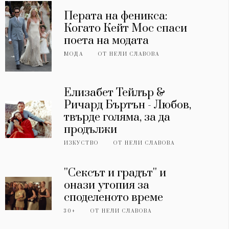
Перата на феникса:
Когато Кейт Мос спаси
поета на модата
МОДА
ОТ
НЕЛИ СЛАВОВА
Елизабет Тейлър &
Ричард Бъртън - Любов,
твърде голяма, за да
продължи
ИЗКУСТВО
ОТ
НЕЛИ СЛАВОВА
''Сексът и градът'' и
онази утопия за
споделеното време
30+
ОТ
НЕЛИ СЛАВОВА