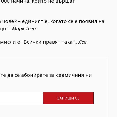
1000 начина, които не вършат
човек – единият е, когато се е появил на
що.",
Марк Твен
мисли е "Всички правят така".,
Лев
ете да се абонирате за седмичния ни