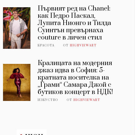
Първият ред на Chanel:
как Педро Паскал,
Лупита Нионго и Тилда
Суинтън превърнаха
couture в личен стил
КРАСОТА
ОТ
HIGHVIEWART
Кралицата на модерния
джаз идва в София: 5-
кратната носителка на
„Грами“ Самара Джой с
бутиков концерт в НДК!
ИЗКУСТВО
ОТ
HIGHVIEWART