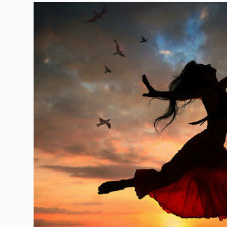
Гурме
237
Пътувай
389
Здраве
Gentlemen
382
1817
Wellness
ПОСЛЕДВАЙТЕ
НИ