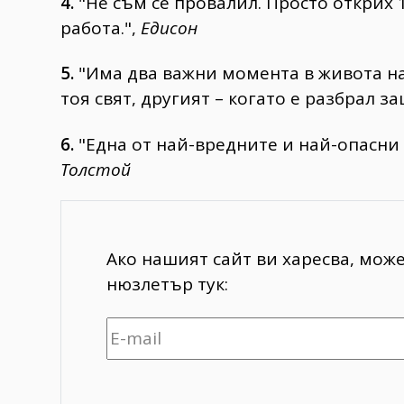
4.
"Не съм се провалил. Просто открих 
работа.",
Едисон
5.
"Има два важни момента в живота на 
тоя свят, другият – когато е разбрал за
6.
"Една от най-вредните и най-опасни 
Толстой
Ако нашият сайт ви харесва, мож
нюзлетър тук: