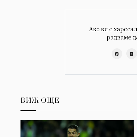
Ако ви е харесал
радваме д
ВИЖ ОЩЕ