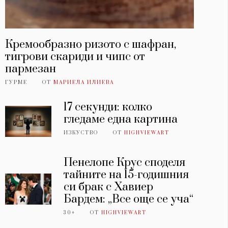
Кремообразно ризото с шафран,
тигрови скариди и чипс от
пармезан
ГУРМЕ
ОТ
МАРИЕЛА ИЛИЕВА
17 секунди: колко
гледаме една картина
ИЗКУСТВО
ОТ
HIGHVIEWART
Пенелопе Крус споделя
тайните на 15-годишния
си брак с Хавиер
Бардем: „Все още се уча“
30+
ОТ
HIGHVIEWART