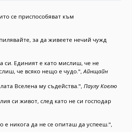
оито се приспособяват към
пилявайте, за да живеете нечий чужд
 си. Единият е като мислиш, че не
слиш, че всяко нещо е чудо.",
Айнщайн
лата Вселена му съдейства.",
Паулу Коелю
лия си живот, след като не си господар
 е никога да не се опиташ да успееш.",