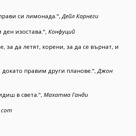
прави си лимонада.",
Дейл Карнеги
 ден изостава.",
Конфуций
, за да летят, корени, за да се върнат, и
, докато правим други планове.",
Джон
диш в света.",
Махатма Ганди
z.com