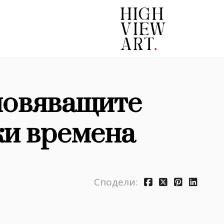
хновяващите
ки времена
Сподели: