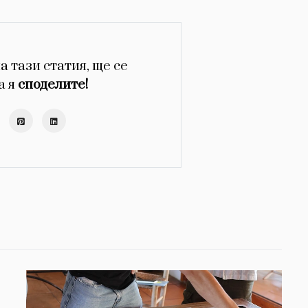
а тази статия, ще се
а я
споделите!