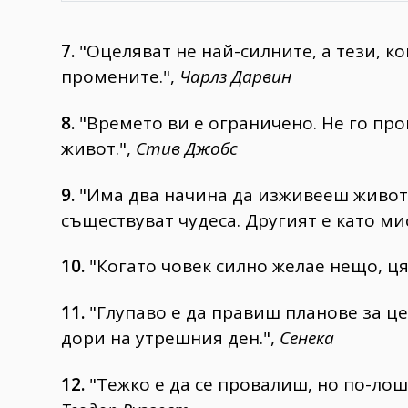
7.
"Оцеляват не най-силните, а тези, к
промените.",
Чарлз Дарвин
8.
"Времето ви е ограничено. Не го про
живот.",
Стив Джобс
9.
"Има два начина да изживееш живота
съществуват чудеса. Другият е като ми
10.
"Когато човек силно желае нещо, ця
11.
"Глупаво е да правиш планове за це
дори на утрешния ден.",
Сенека
12.
"Тежко е да се провалиш, но по-лошо