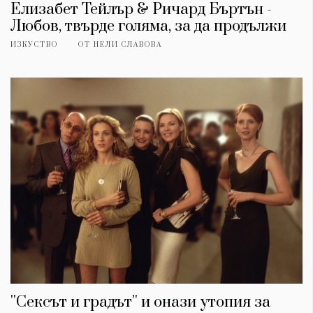
Елизабет Тейлър & Ричард Бъртън -
Любов, твърде голяма, за да продължи
ИЗКУСТВО
ОТ
НЕЛИ СЛАВОВА
''Сексът и градът'' и онази утопия за