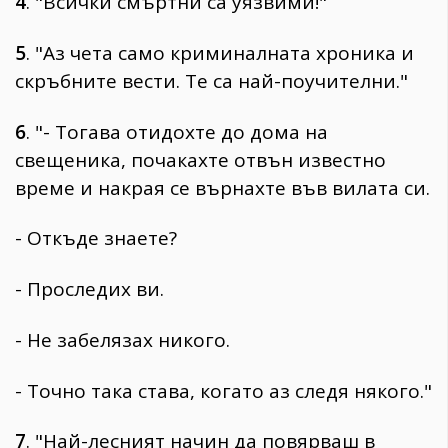
4
. "Всички смъртни са уязвими!"
5
. "Аз чета само криминалната хроника и
скръбните вести. Те са най-поучителни."
6
. "- Тогава отидохте до дома на
свещеника, почакахте отвън известно
време и накрая се върнахте във вилата си.
- Откъде знаете?
- Проследих ви.
- Не забелязах никого.
- Точно така става, когато аз следя някого."
7
. "Най-лесният начин да повярваш в