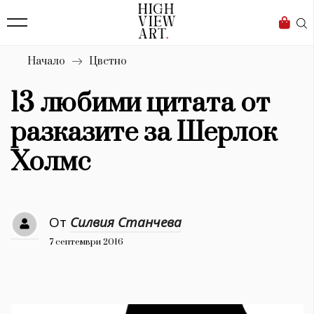
139
Бизнес
1633
Мода
Начало
Цветно
16
Dialogue
13 любими цитата от
Изкуство
разказите за Шерлок
4340
Холмс
Красота
777
От
Силвия Станчева
Дизайн
7 септември 2016
1272
1188
Книги