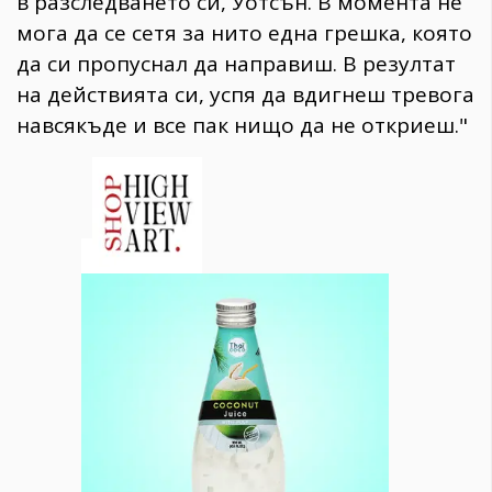
в разследването си, Уотсън. В момента не
мога да се сетя за нито една грешка, която
да си пропуснал да направиш. В резултат
на действията си, успя да вдигнеш тревога
навсякъде и все пак нищо да не откриеш."