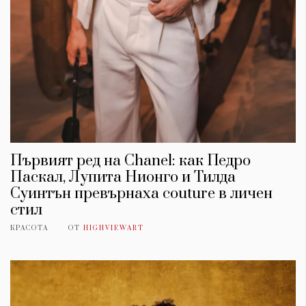
Първият ред на Chanel: как Педро
Паскал, Лупита Нионго и Тилда
Суинтън превърнаха couture в личен
стил
КРАСОТА
ОТ
HIGHVIEWART