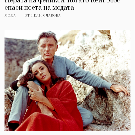
Перата на феникса: Когато Кейт Мос
спаси поета на модата
МОДА
ОТ
НЕЛИ СЛАВОВА