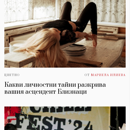
ЦВЕТНО
ОТ
МАРИЕЛА ИЛИЕВА
Какви личностни тайни разкрива
вашия асцендент Близнаци