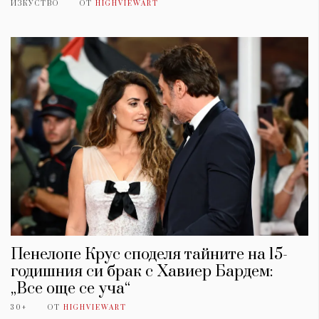
ИЗКУСТВО
ОТ
HIGHVIEWART
Пенелопе Крус споделя тайните на 15-
годишния си брак с Хавиер Бардем:
„Все още се уча“
30+
ОТ
HIGHVIEWART