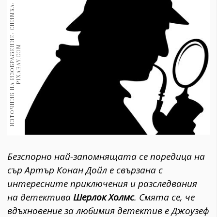
1970
И
З
Т
О
Ч
Н
И
К
Н
А
И
З
О
Б
Р
А
Ж
Е
Н
И
Е
:
С
Н
И
М
К
А
:
P
I
X
A
B
A
Y
.
C
O
30+
1710
Гурме
M
Пътувай
237
389
Здраве
Gentlemen
382
Безспорно най-запомнящата се поредица на
Wellness
сър Артър Конан Дойл е свързана с
1817
интересните приключения и разследвания
на детектива
Шерлок Холмс
. Смята се, че
ПОСЛЕДВАЙТЕ
вдъхновение за любимия детектив е Джоузеф
НИ