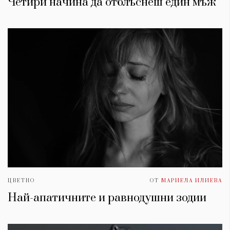
Четири начина да отблъснеш един мъж
ЦВЕТНО
ОТ
МАРИЕЛА ИЛИЕВА
Най-апатичните и равнодушни зодии