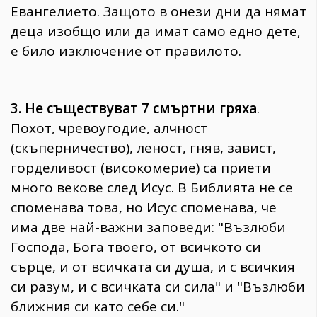
Евангелието. Защото в онези дни да нямат
деца изобщо или да имат само едно дете,
е било изключение от правилото.
3. Не съществуват 7 смъртни гряха
.
Похот, чревоугодие, алчност
(скъперничество), леност, гняв, завист,
горделивост (високомерие) са приети
много векове след Исус. В Библията не се
споменава това, но Исус споменава, че
има две най-важни заповеди: "Възлюби
Господа, Бога твоего, от всичкото си
сърце, и от всичката си душа, и с всичкия
си разум, и с всичката си сила" и "Възлюби
ближния си като себе си."