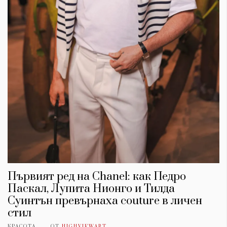
Първият ред на Chanel: как Педро
Паскал, Лупита Нионго и Тилда
Суинтън превърнаха couture в личен
стил
КРАСОТА
ОТ
HIGHVIEWART