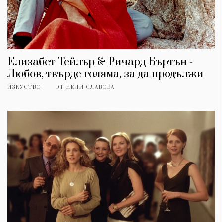
Елизабет Тейлър & Ричард Бъртън -
Любов, твърде голяма, за да продължи
ИЗКУСТВО
ОТ
НЕЛИ СЛАВОВА