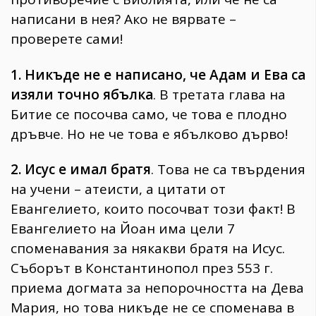
написани в нея? Ако не вярвате –
проверете сами!
1. Никъде не е написано, че Адам и Ева са
изяли точно ябълка
. В третата глава на
Битие се посочва само, че това е плодно
дръвче. Но не че това е ябълково дърво!
2. Исус е имал братя
. Това не са твърдения
на учени – атеисти, а цитати от
Евангелието, които посочват този факт! В
Евангелието на Йоан има цели 7
споменавания за някакви братя на Исус.
Съборът в Константинопол през 553 г.
приема догмата за непорочността на Дева
Мария, но това никъде не се споменава в