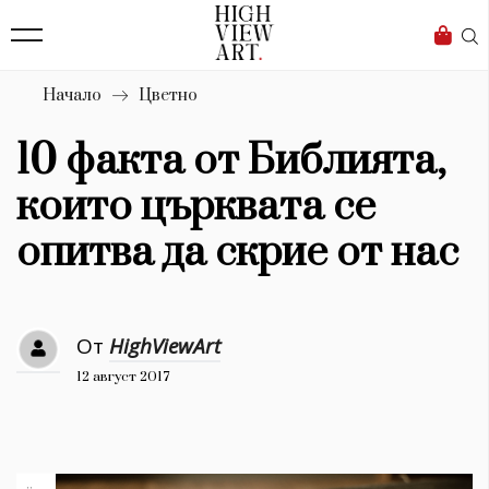
139
Бизнес
1633
Мода
Начало
Цветно
16
Dialogue
10 факта от Библията,
Изкуство
които църквата се
4340
опитва да скрие от нас
Красота
777
От
HighViewArt
Дизайн
12 август 2017
1272
1188
Книги