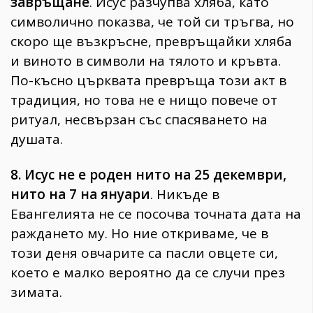
завръщане
. Исус разчупва хляба, като
символично показва, че той си тръгва, но
скоро ще възкръсне, превръщайки хляба
и виното в символи на тялото и кръвта.
По-късно църквата превръща този акт в
традиция, но това не е нищо повече от
ритуал, несвързан със спасяването на
душата.
8. Исус не е роден нито на 25 декември,
нито на 7 на януари
. Никъде в
Евангелията не се посочва точната дата на
раждането му. Но ние откриваме, че в
този деня овчарите са пасли овцете си,
което е малко вероятно да се случи през
зимата.