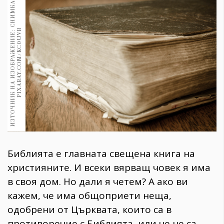
И
З
Т
О
Ч
Н
И
К
Н
А
И
З
О
Б
Р
А
Ж
Е
Н
И
Е
:
С
Н
И
М
К
А
:
P
I
X
A
B
A
Y
.
C
O
M
/
K
C
0
U
V
1970
30+
1710
B
Гурме
Пътувай
237
389
Здраве
Gentlemen
382
Библията е главната свещена книга на
Wellness
християните. И всеки вярващ човек я има
1817
в своя дом. Но дали я четем? А ако ви
кажем, че има общоприети неща,
одобрени от Църквата, които са в
ПОСЛЕДВАЙТЕ
НИ
противоречие с Библията, или че не са