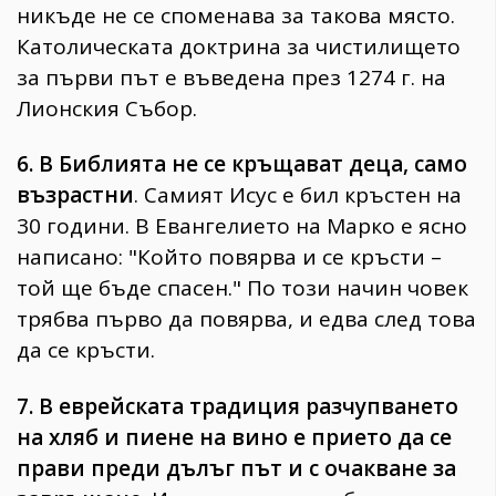
никъде не се споменава за такова място.
Католическата доктрина за чистилището
за първи път е въведена през 1274 г. на
Лионския Събор.
6. В Библията не се кръщават деца, само
възрастни
. Самият Исус е бил кръстен на
30 години. В Евангелието на Марко е ясно
написано: "Който повярва и се кръсти –
той ще бъде спасен." По този начин човек
трябва първо да повярва, и едва след това
да се кръсти.
7. В еврейската традиция разчупването
на хляб и пиене на вино е прието да се
прави преди дълъг път и с очакване за