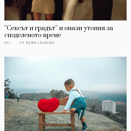
''Сексът и градът'' и онази утопия за
споделеното време
30+
ОТ
НЕЛИ СЛАВОВА
КАТЕГОРИИ
ЗА НАС
Wine&Dine
Условия за
Подкасти
ползване
Мода
За нас
Dialogue
Реклама
Изкуство
Политика за