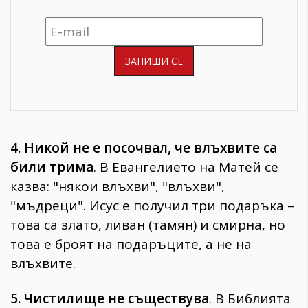
4. Никой не е посочвал, че влъхвите са
били трима
. В Евангелието на Матей се
казва: "някои влъхви", "влъхви",
"мъдреци". Исус е получил три подаръка –
това са злато, ливан (тамян) и смирна, но
това е броят на подаръците, а не на
влъхвите.
5. Чистилище не съществува
. В Библията