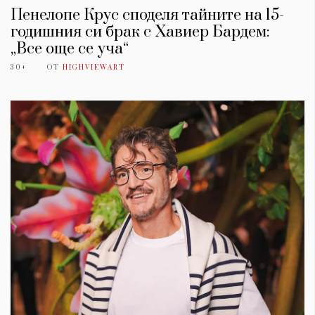
Пенелопе Крус споделя тайните на 15-
годишния си брак с Хавиер Бардем:
„Все още се уча“
30+
ОТ
HIGHVIEWART