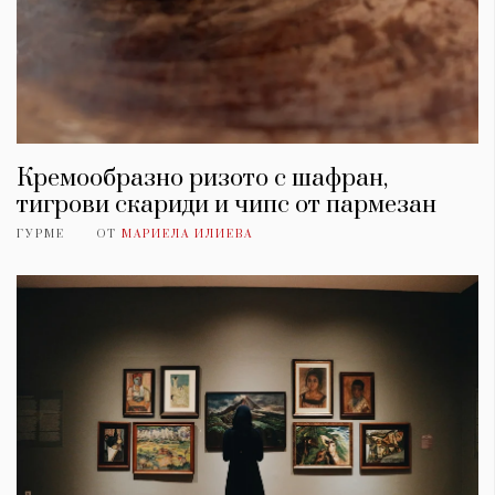
Кремообразно ризото с шафран,
тигрови скариди и чипс от пармезан
ГУРМЕ
ОТ
МАРИЕЛА ИЛИЕВА