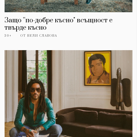
Защо ''по-добре късно" всъщност е
твърде късно
30+
ОТ
НЕЛИ СЛАВОВА