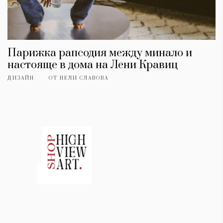
Парижка рапсодия между минало и
настояще в дома на Лени Кравиц
ДИЗАЙН
ОТ
НЕЛИ СЛАВОВА
КАТЕГОРИИ
ЗА НАС
Wine&Dine
Условия за
Подкасти
ползване
Мода
За нас
Dialogue
Реклама
Изкуство
Политика за