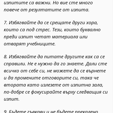
изпитите са важни. Но вие сте много
повече от резултатите от изпита.
7. Избягвайте да се срещате други хора,
които са под стрес. Тези, които буквално
преди изпит четат материала или
отварят учебниците.
8. Избягвайте да питате другите как са се
справили. Не е нужно да го знаете. Дали сте
всичко от себе си, не можете да се върнете
и да промените отговорите си, така че
втората като излезете от изпитна зала,
по-добре се фокусирайте върху следващия си
изпит.
9. Бъдете гъвкави и не бъдете прекалено