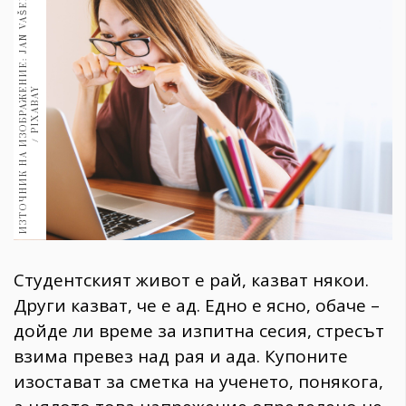
И
З
Т
О
Ч
Н
И
К
Н
А
И
З
О
Б
Р
А
Ж
Н
И
Е
:
J
A
N
V
A
Š
E
K
/
P
I
X
A
B
A
1970
30+
1710
Гурме
Е
Y
Пътувай
237
389
Здраве
Gentlemen
382
Студентският живот е рай, казват някои.
Wellness
Други казват, че е ад. Едно е ясно, обаче –
1817
дойде ли време за изпитна сесия, стресът
взима превез над рая и ада. Купоните
изостават за сметка на ученето, понякога,
ПОСЛЕДВАЙТЕ
НИ