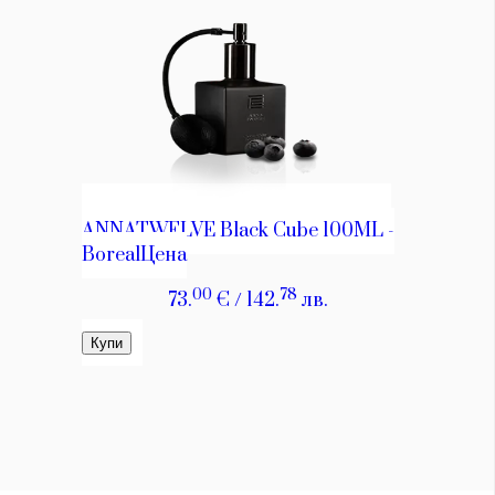
Красота
поверителност
Цветно
ModerenDom
Гурме
Пътувай
Wellness
СЛЕДВАЙТЕ НИ
Facebook
Instagram
Twitter
Pinterest
YouTube
Spotify
Soundcloud
Ако нашият сайт ви харесва, можете да се абонирате за
седмичния ни нюзлетър тук:
© 2026, HighViewArt | Всички права запазени