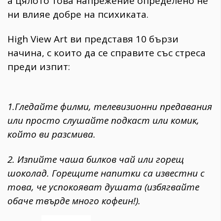
а цялото това напрежение определено не
ни влияе добре на психиката.
High View Art ви представя 10 бързи
начина, с които да се справите със стреса
преди изпит:
1.Гледайте филми, телевизионни предавания
или просто слушайте подкаст или комик,
който ви разсмива.
2. Изпийте чаша билков чай или горещ
шоколад. Горещите напитки са известни с
това, че успокояват душата (избягвайте
обаче твърде много кофеин!).