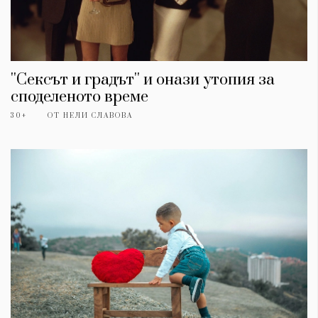
''Сексът и градът'' и онази утопия за
споделеното време
30+
ОТ
НЕЛИ СЛАВОВА