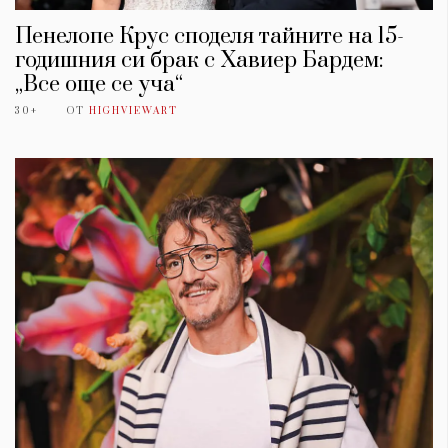
Пенелопе Крус споделя тайните на 15-
годишния си брак с Хавиер Бардем:
„Все още се уча“
30+
ОТ
HIGHVIEWART