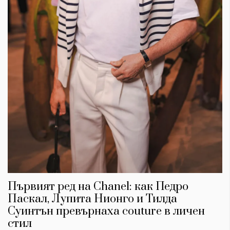
Първият ред на Chanel: как Педро
Паскал, Лупита Нионго и Тилда
Суинтън превърнаха couture в личен
стил