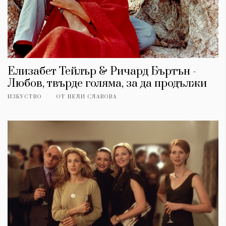
Елизабет Тейлър & Ричард Бъртън -
Любов, твърде голяма, за да продължи
ИЗКУСТВО
ОТ
НЕЛИ СЛАВОВА