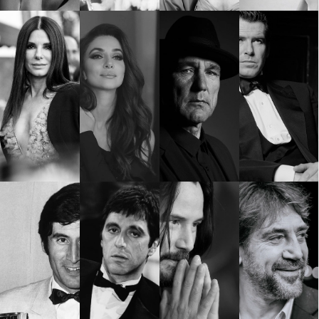
КАТЕГОРИИ
ЗА НАС
Wine&Dine
Условия за
Подкасти
ползване
Мода
За нас
Dialogue
Реклама
Изкуство
Политика за