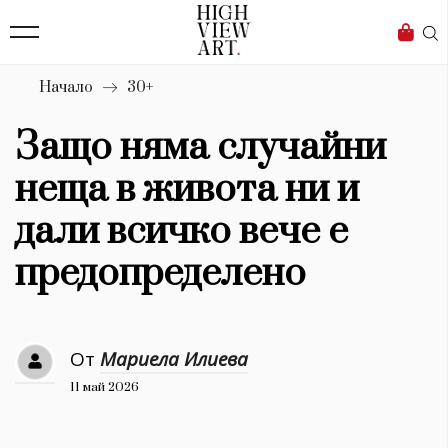
139
Бизнес
1633
Мода
Начало
30+
16
Dialogue
Защо няма случайни
Изкуство
неща в живота ни и
4340
дали всичко вече е
Красота
предопределено
777
Дизайн
От
Мариела Илиева
1272
11 май 2026
1188
Книги