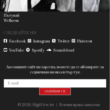
Красота
поверителност
Цветно
ModerenDom
Гурме
Пътувай
Wellness
СЛЕДВАЙТЕ НИ
Facebook
Instagram
Twitter
Pinterest
YouTube
Spotify
Soundcloud
Ако нашият сайт ви харесва, можете да се абонирате за
седмичния ни нюзлетър тук:
© 2026, HighViewArt | Всички права запазени