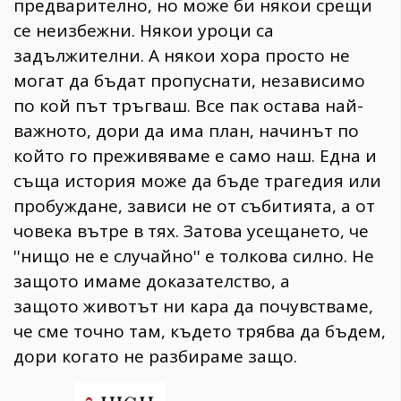
предварително, но може би някои срещи
се неизбежни. Някои уроци са
задължителни. А някои хора просто не
могат да бъдат пропуснати, независимо
по кой път тръгваш. Все пак остава най-
важното, дори да има план, начинът по
който го преживяваме е само наш. Една и
съща история може да бъде трагедия или
пробуждане, зависи не от събитията, а от
човека вътре в тях. Затова усещането, че
''нищо не е случайно'' е толкова силно. Не
защото имаме доказателство, а
защото животът ни кара да почувстваме,
че сме точно там, където трябва да бъдем,
дори когато не разбираме защо.