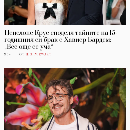
Пенелопе Крус споделя тайните на 15-
годишния си брак с Хавиер Бардем:
„Все още се уча“
30+
ОТ
HIGHVIEWART