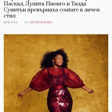
Паскал, Лупита Нионго и Тилда
Суинтън превърнаха couture в личен
стил
КРАСОТА
ОТ
HIGHVIEWART