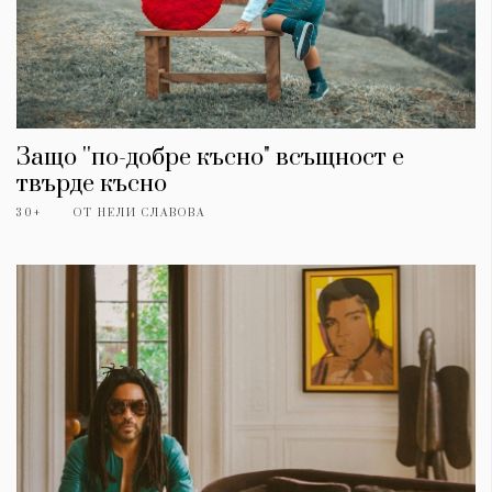
Защо ''по-добре късно" всъщност е
твърде късно
30+
ОТ
НЕЛИ СЛАВОВА