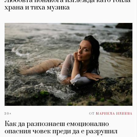
Любовта понякога изглежда като топла
храна и тиха музика
30+
ОТ
МАРИЕЛА ИЛИЕВА
Как да разпознаеш емоционално
опасния човек преди да е разрушил