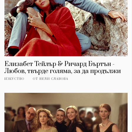
Елизабет Тейлър & Ричард Бъртън -
Любов, твърде голяма, за да продължи
ИЗКУСТВО
ОТ
НЕЛИ СЛАВОВА