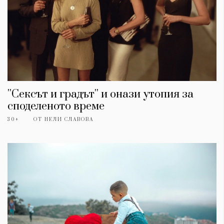
''Сексът и градът'' и онази утопия за
споделеното време
30+
ОТ
НЕЛИ СЛАВОВА