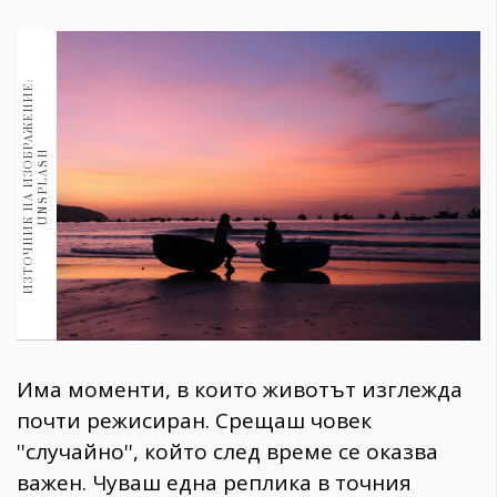
1970
30+
1710
Гурме
И
З
Т
О
Ч
Н
И
К
Н
А
И
З
О
Б
Р
А
Ж
Е
Н
И
Е
:
U
N
S
P
L
A
S
Пътувай
237
H
389
Здраве
Gentlemen
382
Wellness
Има моменти, в които животът изглежда
1817
почти режисиран. Срещаш човек
''случайно'', който след време се оказва
ПОСЛЕДВАЙТЕ
важен. Чуваш една реплика в точния
НИ