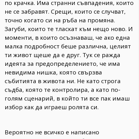
по крачка. Има странни съвпадения, които
не се забравят. Срещи, които се случват,
точно когато си на ръба на промяна.
Загуби, които те тласкат към нещо ново. И
моменти, в които осъзнаваш, че ако една
малка подробност беше различна, целият
ти живот щеше да е друг. Тук се ражда
идеята за предопределението, че има
невидима нишка, която свързва
събитията в живота ни. Не като строга
съдба, която те контролира, а като по-
голям сценарий, в който ти все пак имаш
избор как да играеш ролята си.
Вероятно не всичко е написано