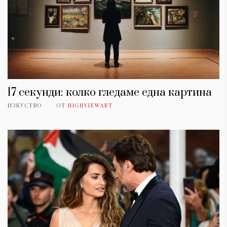
17 секунди: колко гледаме една картина
ИЗКУСТВО
ОТ
HIGHVIEWART