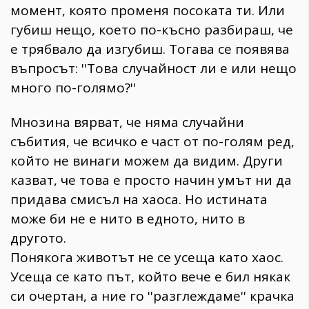
момент, която променя посоката ти. Или
губиш нещо, което по-късно разбираш, че
е трябвало да изгубиш. Тогава се появява
въпросът: ''Това случайност ли е или нещо
много по-голямо?''
Мнозина вярват, че няма случайни
събития, че всичко е част от по-голям ред,
който не винаги можем да видим. Други
казват, че това е просто начин умът ни да
придава смисъл на хаоса. Но истината
може би не е нито в едното, нито в
другото.
Понякога животът не се усеща като хаос.
Усеща се като път, който вече е бил някак
си очертан, а ние го ''разглеждаме'' крачка