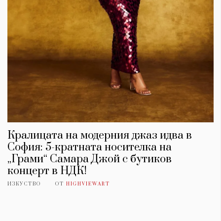
Кралицата на модерния джаз идва в
София: 5-кратната носителка на
„Грами“ Самара Джой с бутиков
концерт в НДК!
ИЗКУСТВО
ОТ
HIGHVIEWART