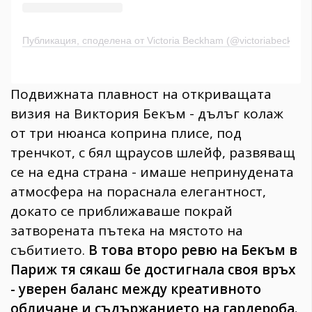
Публикация, споделена от Victoria Beckham (@victoriabeckham
Подвижната плавност на откриващата
визия на Виктория Бекъм - дълъг колаж
от три нюанса коприна плисе, под
тренчкот, с бял щраусов шлейф, развяващ
се на една страна - имаше непринудената
атмосфера на пораснала елегантност,
докато се приближаваше покрай
затворената пътека на мястото на
събитието.
В това второ ревю на Бекъм в
Париж тя сякаш бе достигнала своя връх
- уверен баланс между креативното
обличане и съдържанието на гардероба.