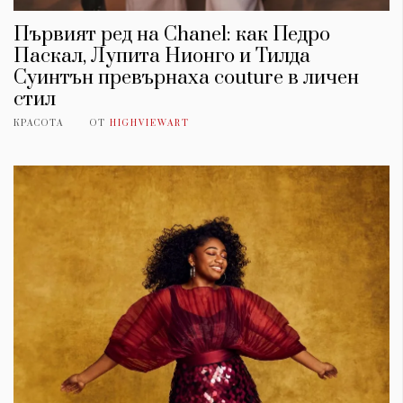
Първият ред на Chanel: как Педро
Паскал, Лупита Нионго и Тилда
Суинтън превърнаха couture в личен
стил
КРАСОТА
ОТ
HIGHVIEWART