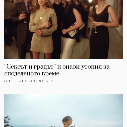
''Сексът и градът'' и онази утопия за
споделеното време
30+
ОТ
НЕЛИ СЛАВОВА
КАТЕГОРИИ
ЗА НАС
Wine&Dine
Условия за
Подкасти
ползване
Мода
За нас
Dialogue
Реклама
Изкуство
Политика за