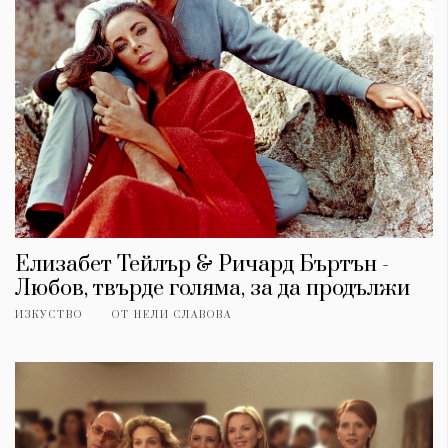
Елизабет Тейлър & Ричард Бъртън -
Любов, твърде голяма, за да продължи
ИЗКУСТВО
ОТ
НЕЛИ СЛАВОВА