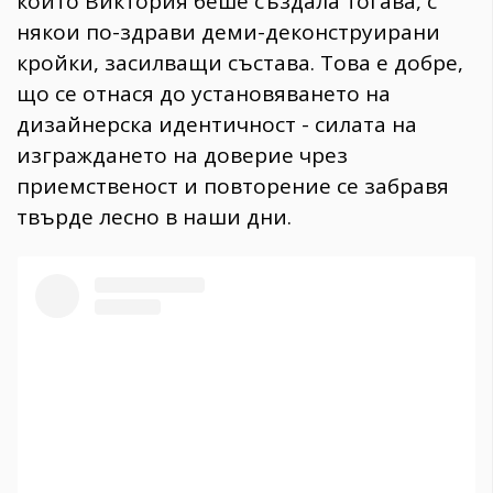
които Виктория беше създала тогава, с
някои по-здрави деми-деконструирани
кройки, засилващи състава. Това е добре,
що се отнася до установяването на
дизайнерска идентичност - силата на
изграждането на доверие чрез
приемственост и повторение се забравя
твърде лесно в наши дни.