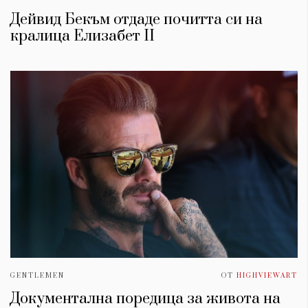
Дейвид Бекъм отдаде почитта си на
кралица Елизабет II
GENTLEMEN
ОТ
HIGHVIEWART
Документална поредица за живота на