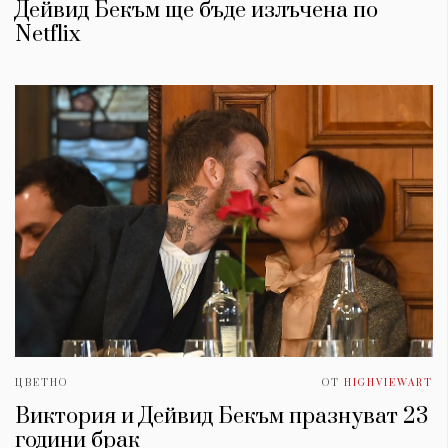
Дейвид Бекъм ще бъде излъчена по
Netflix
ЦВЕТНО
ОТ
HIGHVIEWART
Виктория и Дейвид Бекъм празнуват 23
години брак