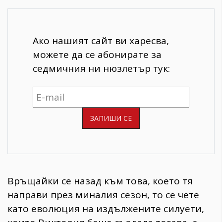
Ако нашият сайт ви харесва,
можете да се абонирате за
седмичния ни нюзлетър тук:
Връщайки се назад към това, което тя
направи през миналия сезон, то се чете
като еволюция на издължените силуети,