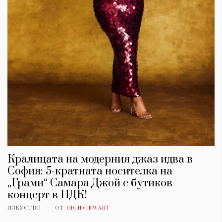
Кралицата на модерния джаз идва в
София: 5-кратната носителка на
„Грами“ Самара Джой с бутиков
концерт в НДК!
ИЗКУСТВО
ОТ
HIGHVIEWART