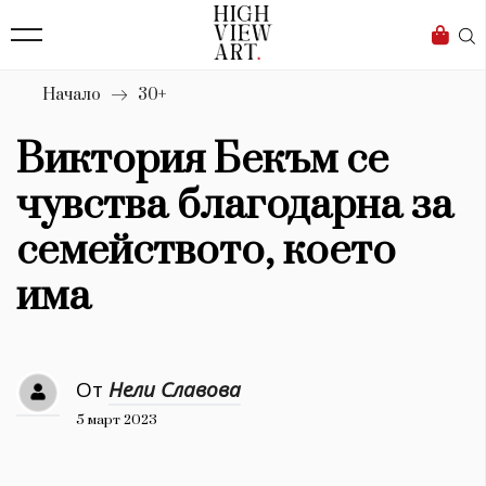
139
Бизнес
1633
Мода
Начало
30+
16
Dialogue
Виктория Бекъм се
Изкуство
чувства благодарна за
4340
семейството, което
Красота
има
777
Дизайн
От
Нели Славова
1272
5 март 2023
1188
Книги