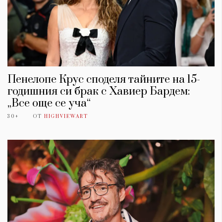
Пенелопе Крус споделя тайните на 15-
годишния си брак с Хавиер Бардем:
„Все още се уча“
30+
ОТ
HIGHVIEWART