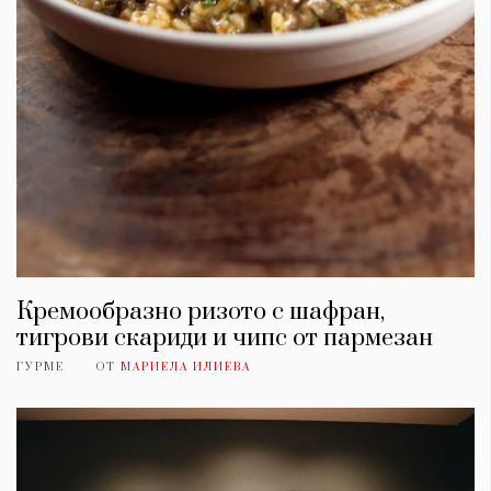
Кремообразно ризото с шафран,
тигрови скариди и чипс от пармезан
ГУРМЕ
ОТ
МАРИЕЛА ИЛИЕВА