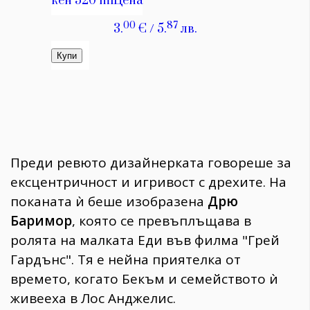
Преди ревюто дизайнерката говореше за
ексцентричност и игривост с дрехите. На
поканата ѝ беше изобразена
Дрю
Баримор
, която се превъплъщава в
ролята на малката Еди във филма "Грей
Гардънс". Тя е нейна приятелка от
времето, когато Бекъм и семейството ѝ
живееха в Лос Анджелис.