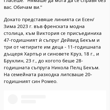
гласеше: ''Нямаше да мога да се справя без
вас. Обичам ви.''
Докато представяше линията си Есен/
Зима 2023 г. във френската модна
столица, към Виктория се присъединиха
47-годишният ѝ съпруг Дейвид Бекъм и
три от четирите им деца - 11-годишната
дъщеря Харпър и синовете Круз, 18 г., и
Бруклин, 23 г., до когото беше 28-
годишната съпруга Никола Пелц Бекъм.
На семейната разходка липсваше 20-
годишният син Ромео.