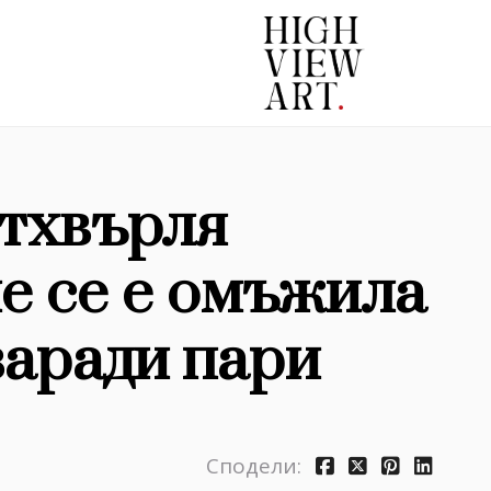
отхвърля
че се е омъжила
заради пари
Сподели: