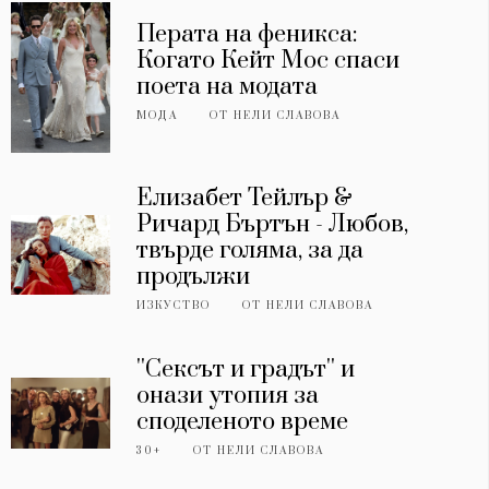
Перата на феникса:
Когато Кейт Мос спаси
поета на модата
МОДА
ОТ
НЕЛИ СЛАВОВА
Елизабет Тейлър &
Ричард Бъртън - Любов,
твърде голяма, за да
продължи
ИЗКУСТВО
ОТ
НЕЛИ СЛАВОВА
''Сексът и градът'' и
онази утопия за
споделеното време
30+
ОТ
НЕЛИ СЛАВОВА