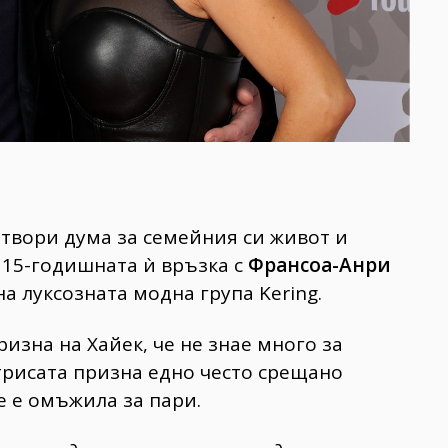
 отвори дума за семейния си живот и
 15-годишната ѝ връзка с
Франсоа-Анри
а луксозната модна група Kering.
изна на Хайек, че не знае много за
актрисата призна едно често срещано
е е омъжила за пари.