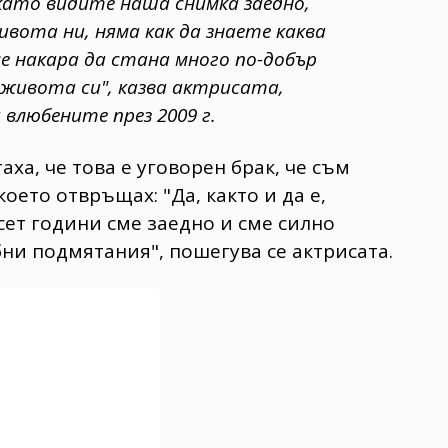
като видите наша снимка заедно,
ивота ни, няма как да знаете каква
е накара да стана много по-добър
в живота си", казва актрисата,
 влюбените през 2009 г.
аха, че това е уговорен брак, че съм
оето отвръщах: "Да, както и да е,
сет години сме заедно и сме силно
ни подмятания", пошегува се актрисата.