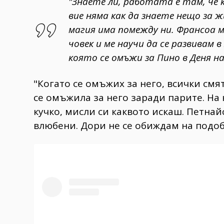
"Знаете ли, работата е там, че 
вие няма как да знаете нещо за ж
магия има помежду ни. Франсоа м
човек и ме научи да се развивам 
която се омъжи за Пино в Деня на
"Когато се омъжих за него, всички смят
се омъжила за него заради парите. На к
кучко, мисли си каквото искаш. Петнай
влюбени. Дори не се обиждам на подоб