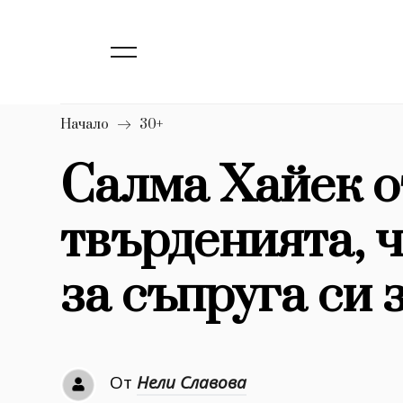
139
Бизнес
1633
Мода
16
Dialogue
Начало
30+
Изкуство
Салма Хайек 
4340
твърденията, 
777
Красота
1272
Дизайн
за съпруга си 
1188
Книги
1970
30+
От
Нели Славова
1710