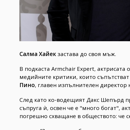
Салма Хайек
застава до своя мъж.
В подкаста Armchair Expert, актрисата
медийните критики, които съпътстват
Пино
, главен изпълнителен директор н
След като ко-водещият Дакс Шепърд пр
съпруга ѝ, освен че е "много богат", 
погрешно схващане в обществото: че с