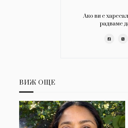
Ако ви е харесал
радваме д
ВИЖ ОЩЕ