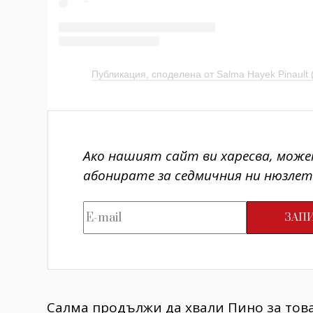
Публикация, споделена от Salma Hayek Pinault
Ако нашият сайт ви харесва, може
абонирате за седмичния ни нюзлет
Салма продължи да хвали Пино за това