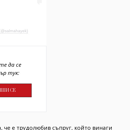
 (@salmahayek)
те да се
ър тук:
, че е трудолюбив съпруг, който винаги