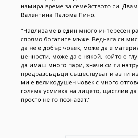
намира време за семейството си. Два
Валентина Палома Пино.
"Навлизаме в един много интересен р
спрямо богатите мъже. Веднага си мис
да не е добър човек, може да е матери
ценности, може да е някой, който е глу
да имаш много пари, значи си ги натру
предразсъдъци съществуват и аз ги из
ми е великодушен човек с много отгов
голяма усмивка на лицето, щастлив да 
просто не го познават.''