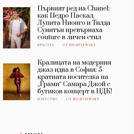
Първият ред на Chanel:
как Педро Паскал,
Лупита Нионго и Тилда
Суинтън превърнаха
couture в личен стил
КРАСОТА
ОТ
HIGHVIEWART
Кралицата на модерния
джаз идва в София: 5-
кратната носителка на
„Грами“ Самара Джой с
бутиков концерт в НДК!
ИЗКУСТВО
ОТ
HIGHVIEWART