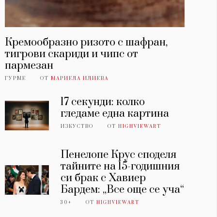
Кремообразно ризото с шафран,
тигрови скариди и чипс от
пармезан
ГУРМЕ
ОТ
МАРИЕЛА ИЛИЕВА
17 секунди: колко
гледаме една картина
ИЗКУСТВО
ОТ
HIGHVIEWART
Пенелопе Крус споделя
тайните на 15-годишния
си брак с Хавиер
Бардем: „Все още се уча“
30+
ОТ
HIGHVIEWART