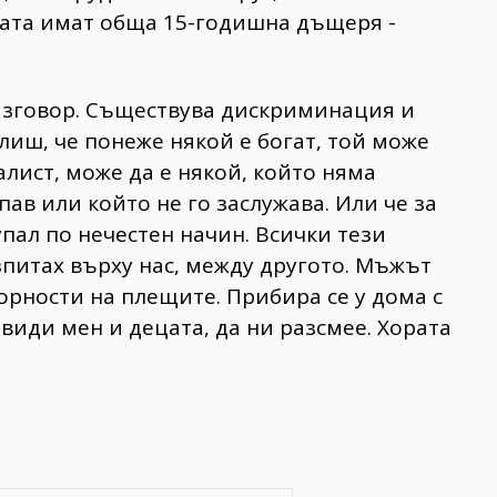
мата имат обща 15-годишна дъщеря -
азговор. Съществува дискриминация и
лиш, че понеже някой е богат, той може
алист, може да е някой, който няма
пав или който не го заслужава. Или че за
пал по нечестен начин. Всички тези
питах върху нас, между другото. Мъжът
орности на плещите. Прибира се у дома с
види мен и децата, да ни разсмее. Хората