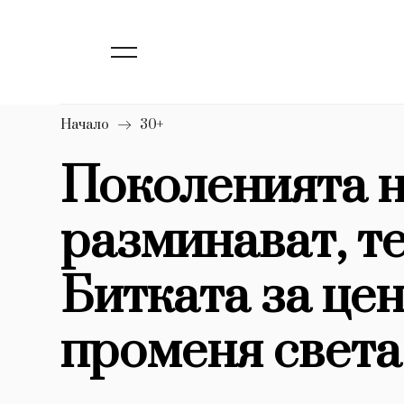
139
Бизнес
1633
Мода
16
Dialogue
Начало
30+
Изкуство
Поколенията н
4340
разминават, те
777
Красота
1272
Дизайн
Битката за цен
1188
Книги
променя света
1970
30+
1710