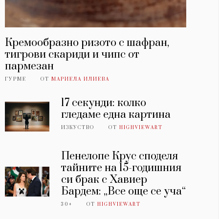
Кремообразно ризото с шафран,
тигрови скариди и чипс от
пармезан
ГУРМЕ
ОТ
МАРИЕЛА ИЛИЕВА
17 секунди: колко
гледаме една картина
ИЗКУСТВО
ОТ
HIGHVIEWART
Пенелопе Крус споделя
тайните на 15-годишния
си брак с Хавиер
Бардем: „Все още се уча“
30+
ОТ
HIGHVIEWART