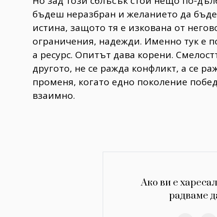
Но зад този сблъсък стои нещо по-дълб
бъдеш неразбран и желанието да бъде
истина, защото тя е изкована от негов
ограничения, надежди. Именно тук е по
а ресурс. Опитът дава корени. Смелост
другото, не се ражда конфликт, а се р
променя, когато едно поколение победи
взаимно.
Ако ви е харесал
радваме д