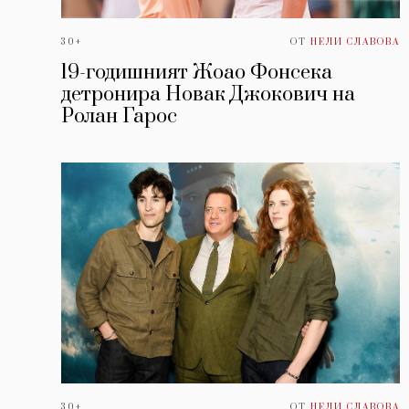
30+
ОТ
НЕЛИ СЛАВОВА
19-годишният Жоао Фонсека
детронира Новак Джокович на
Ролан Гарос
30+
ОТ
НЕЛИ СЛАВОВА