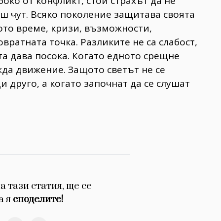
око от конфликт, стои страхът да не
ш чут. Всяко поколение защитава своята
ото време, кризи, възможности,
вратната точка. Разликите не са слабост,
та дава посока. Когато едното срещне
ажда движение. Защото светът не се
 друго, а когато започнат да се слушат
а тази статия, ще се
а я
споделите!