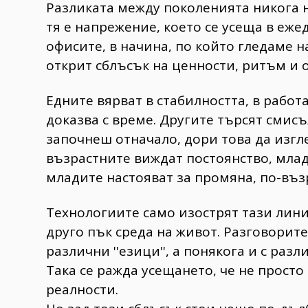
Разликата между поколенията никога н
тя е напрежение, което се усеща в ежед
офисите, в начина, по който гледаме н
открит сблъсък на ценности, ритъм и 
Едните вярват в стабилността, в работа
доказва с време. Другите търсят смисъл
започнеш отначало, дори това да изгле
възрастните виждат постоянство, млади
младите настояват за промяна, по-въз
Технологиите само изострят тази линия
друго пък среда на живот. Разговорите
различни ''езици'', а понякога и с ра
Така се ражда усещането, че не прост
реалности.