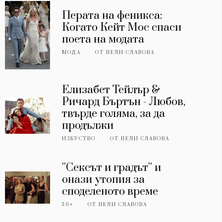
Перата на феникса:
Когато Кейт Мос спаси
поета на модата
МОДА
ОТ
НЕЛИ СЛАВОВА
Елизабет Тейлър &
Ричард Бъртън - Любов,
твърде голяма, за да
продължи
ИЗКУСТВО
ОТ
НЕЛИ СЛАВОВА
''Сексът и градът'' и
онази утопия за
споделеното време
30+
ОТ
НЕЛИ СЛАВОВА