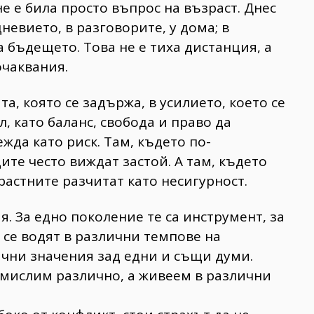
е е била просто въпрос на възраст. Днес
невието, в разговорите, у дома; в
а бъдещето. Това не е тиха дистанция, а
очаквания.
та, която се задържа, в усилието, което се
, като баланс, свобода и право да
жда като риск. Там, където по-
те често виждат застой. А там, където
растните разчитат като несигурност.
. За едно поколение те са инструмент, за
 се водят в различни темпове на
злични значения зад едни и същи думи.
о мислим различно, а живеем в различни