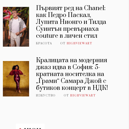
Първият ред на Chanel:
как Педро Паскал,
Лупита Нионго и Тилда
Суинтън превърнаха
couture в личен стил
КРАСОТА
ОТ
HIGHVIEWART
Кралицата на модерния
джаз идва в София: 5-
кратната носителка на
„Грами“ Самара Джой с
бутиков концерт в НДК!
ИЗКУСТВО
ОТ
HIGHVIEWART