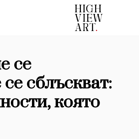
е се
 се сблъскват:
ности, която