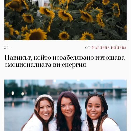
30+
ОТ
МАРИЕЛА ИЛИЕВА
Навикът, който незабелязано изтощава
емоционалната ви енергия