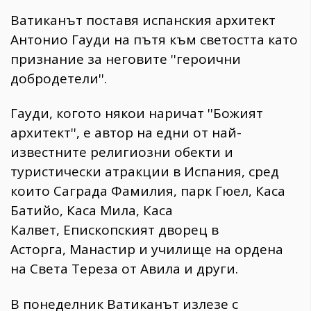
Ватиканът поставя испанския архитект
Антонио Гауди на пътя към светостта като
признание за неговите ''героични
добродетели''.
Гауди, когото някои наричат ''Божият
архитект'', е автор на едни от най-
известните религиозни обекти и
туристически атракции в Испания, сред
които Саграда Фамилия, парк Гюел, Каса
Батийо, Каса Мила, Каса
Калвет, Епископският дворец в
Асторга, Манастир и училище на ордена
на Света Тереза от Авила и други.
В понеделник Ватиканът излезе с