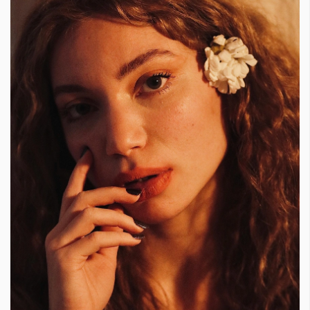
КАТЕГОРИИ
ЗА НАС
Wine&Dine
Условия за
Подкасти
ползване
Мода
За нас
Dialogue
Реклама
Изкуство
Политика за