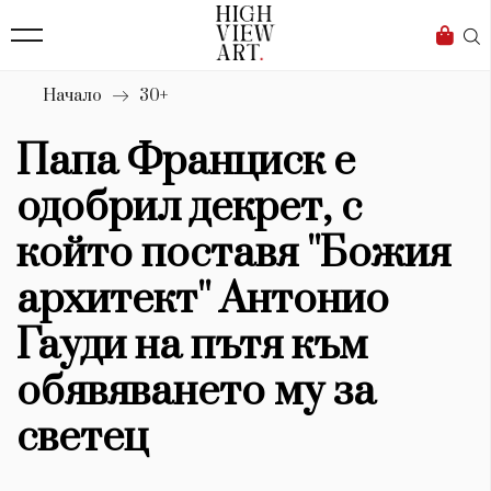
139
Бизнес
1633
Мода
Начало
30+
16
Dialogue
Папа Франциск е
Изкуство
одобрил декрет, с
4340
който поставя ''Божия
Красота
архитект'' Антонио
777
Гауди на пътя към
Дизайн
обявяването му за
1272
светец
1188
Книги