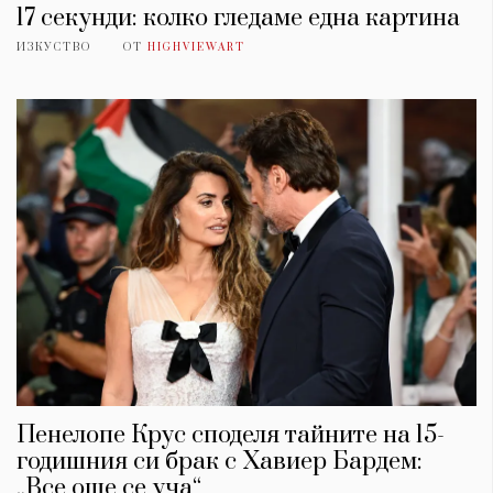
17 секунди: колко гледаме една картина
ИЗКУСТВО
ОТ
HIGHVIEWART
Пенелопе Крус споделя тайните на 15-
годишния си брак с Хавиер Бардем:
„Все още се уча“