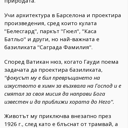
природата.
Учи архитектура в Барселона и проектира
произведения, сред които кулата
''Белесгард'', паркът ''Гюел'', ''Каса
Батльо'' и други, но най-важната е
базиликата ''Саграда Фамилия''.
Според Ватикан нюз, когато Гауди поема
задачата да проектира базиликата,
''фокусът му е бил превръщането на
изкуството в химн за възхвала на Господ и е
смятал за своя мисия да направи Бога
известен и да приближи хората до Него''.
Животът му приключва внезапно през
1926 г., след като е блъснат от трамвай, а