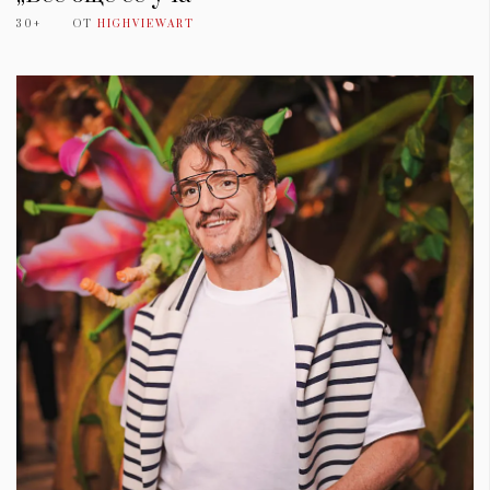
30+
ОТ
HIGHVIEWART