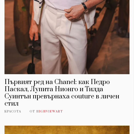
Първият ред на Chanel: как Педро
Паскал, Лупита Нионго и Тилда
Суинтън превърнаха couture в личен
стил
КРАСОТА
ОТ
HIGHVIEWART