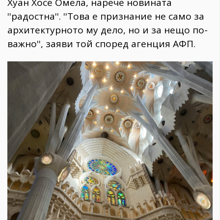
Хуан Хосе Омела, нарече новината
''радостна''. ''Това е признание не само за
архитектурното му дело, но и за нещо по-
важно'', заяви той според агенция АФП.