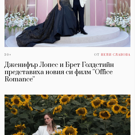
30+
ОТ
НЕЛИ СЛАВОВА
Дженифър Лопес и Брет Голдстийн
представиха новия си филм ''Office
Romance''