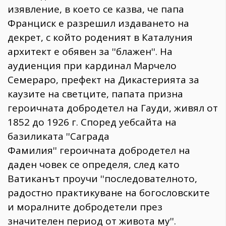
изявление, в което се казва, че папа
Франциск е разрешил издаването на
декрет, с който роденият в Каталуния
архитект е обявен за ''блажен''. На
аудиенция при кардинал Марчело
Семераро, префект на Дикастерията за
каузите на светците, папата призна
героичната добродетел на Гауди, живял от
1852 до 1926 г. Според уебсайта на
базиликата ''Саграда
Фамилия'' героичната добродетел на
даден човек се определя, след като
Ватиканът проучи ''последователното,
радостно практикуване на богословските
и моралните добродетели през
значителен период от живота му''.