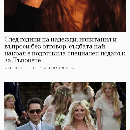
Красота
поверителност
Цветно
ModerenDom
Гурме
Пътувай
Wellness
След години на надежди, изпитания и
СЛЕДВАЙТЕ НИ
въпроси без отговор, съдбата най-
Facebook
Instagram
Twitter
Pinterest
накрая е подготвила специален подарък
за Лъвовете
YouTube
Spotify
Soundcloud
WELLNESS
ОТ
МАРИЕЛА ИЛИЕВА
Ако нашият сайт ви харесва, можете да се абонирате за
седмичния ни нюзлетър тук:
© 2026, HighViewArt | Всички права запазени