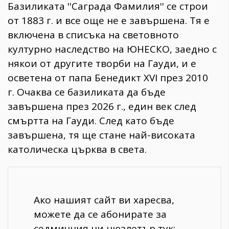
Базиликата ''Саграда Фамилия'' се строи
от 1883 г. и все още не е завършена. Тя е
включена в списъка на световното
културно наследство на ЮНЕСКО, заедно с
някои от другите творби на Гауди, и е
осветена от папа Бенедикт XVI през 2010
г. Очаква се базиликата да бъде
завършена през 2026 г., един век след
смъртта на Гауди. След като бъде
завършена, тя ще стане най-високата
католическа църква в света.
Ако нашият сайт ви харесва,
можете да се абонирате за
седмичния ни нюзлетър тук: