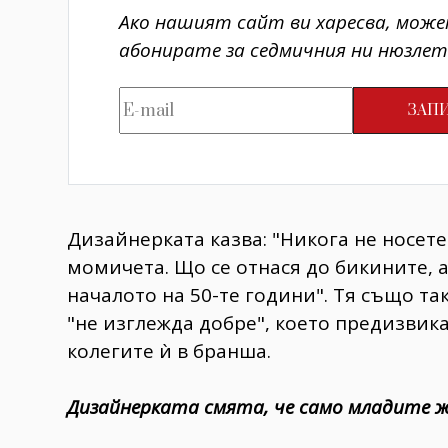
Ако нашият сайт ви харесва, може
абонирате за седмичния ни нюзлет
Дизайнерката казва: "Никога не носет
момичета. Що се отнася до бикините, аз
началото на 50-те години". Тя също так
"не изглежда добре", което предизвика
колегите ѝ в бранша.
Дизайнерката смята, че само младите ж