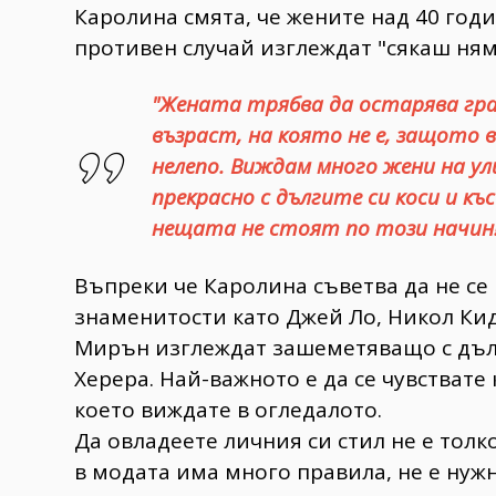
Каролина смята, че жените над 40 годи
противен случай изглеждат "сякаш няма
"Жената трябва да остарява грац
възраст, на която не е, защото 
нелепо. Виждам много жени на у
прекрасно с дългите си коси и къ
нещата не стоят по този начин!
Въпреки че Каролина съветва да не се п
знаменитости като Джей Ло, Никол Ки
Мирън изглеждат зашеметяващо с дълга
Херера. Най-важното е да се чувствате
което виждате в огледалото.
Да овладеете личния си стил не е толк
в модата има много правила, не е нужн