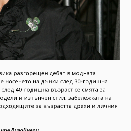
вика разгорещен дебат в модната
че носенето на дънки след 30-годишна
 след 40-годишна възраст се смята за
модели и изтънчен стил, забележката на
подходящите за възрастта дрехи и личния
ите дизайнери.