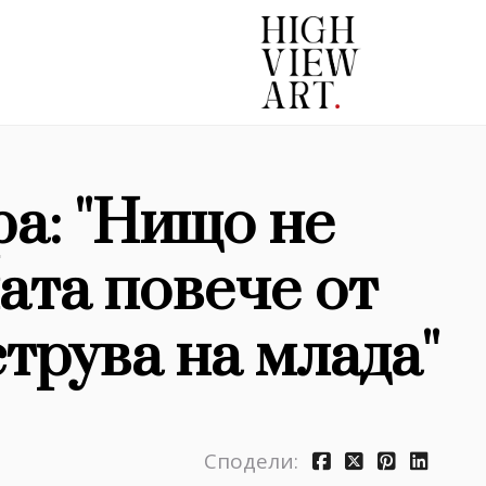
а: ''Нищо не
ата повече от
трува на млада''
Сподели: