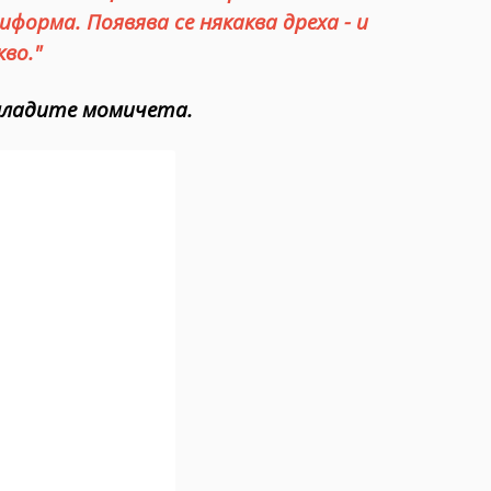
форма. Появява се някаква дреха - и
во."
 младите момичета.