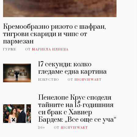
Кремообразно ризото с шафран,
тигрови скариди и чипс от
пармезан
ГУРМЕ
ОТ
МАРИЕЛА ИЛИЕВА
17 секунди: колко
гледаме една картина
ИЗКУСТВО
ОТ
HIGHVIEWART
Пенелопе Крус споделя
тайните на 15-годишния
си брак с Хавиер
Бардем: „Все още се уча“
30+
ОТ
HIGHVIEWART