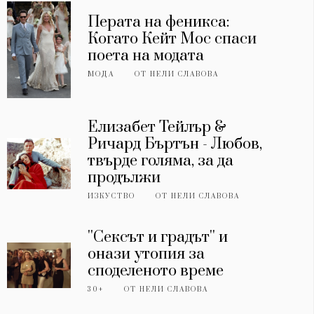
Перата на феникса:
Когато Кейт Мос спаси
поета на модата
МОДА
ОТ
НЕЛИ СЛАВОВА
Елизабет Тейлър &
Ричард Бъртън - Любов,
твърде голяма, за да
продължи
ИЗКУСТВО
ОТ
НЕЛИ СЛАВОВА
''Сексът и градът'' и
онази утопия за
споделеното време
30+
ОТ
НЕЛИ СЛАВОВА