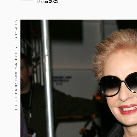
Гурме
6 юни 2023
237
Пътувай
ИЗТОЧНИК НА ИЗОБРАЖЕНИЕ: GETTY IMAGES
389
Здраве
Gentlemen
382
1817
Wellness
ПОСЛЕДВАЙТЕ
НИ