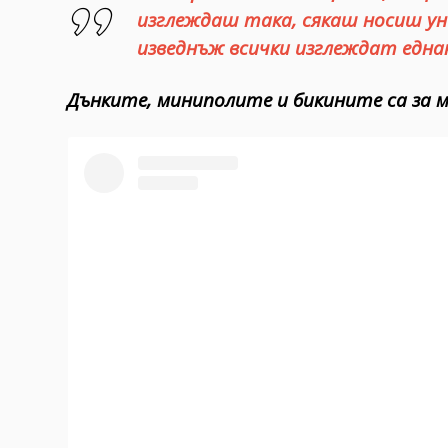
изглеждаш така, сякаш носиш уни
изведнъж всички изглеждат еднак
Дънките, миниполите и бикините са за