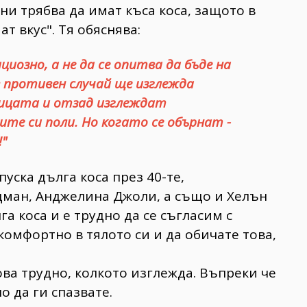
ни трябва да имат къса коса, защото в
т вкус". Тя обяснява:
иозно, а не да се опитва да бъде на
в противен случай ще изглежда
лицата и отзад изглеждат
сите си поли. Но когато се обърнат -
"
уска дълга коса през 40-те,
дман, Анджелина Джоли, а също и Хелън
 коса и е трудно да се съгласим с
 комфортно в тялото си и да обичате това,
ова трудно, колкото изглежда. Въпреки че
о да ги спазвате.