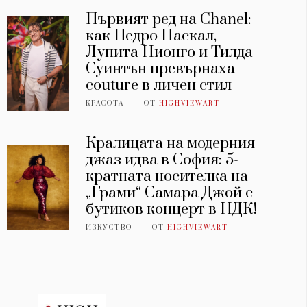
Първият ред на Chanel:
как Педро Паскал,
Лупита Нионго и Тилда
Суинтън превърнаха
couture в личен стил
КРАСОТА
ОТ
HIGHVIEWART
Кралицата на модерния
джаз идва в София: 5-
кратната носителка на
„Грами“ Самара Джой с
бутиков концерт в НДК!
ИЗКУСТВО
ОТ
HIGHVIEWART