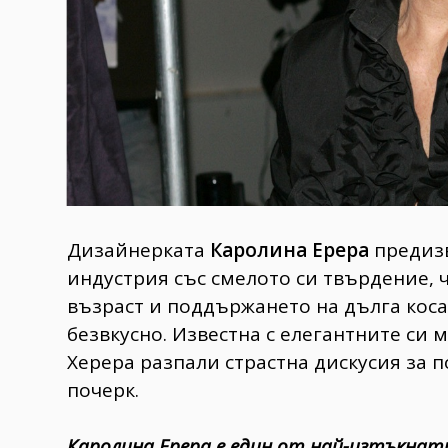
Дизайнерката
Каролина Ерера
предиз
индустрия със смелото си твърдение, 
възраст и поддържането на дълга коса
безвкусно. Известна с елегантните си 
Херера разпали страстна дискусия за 
почерк.
Каролина Ерера е един от най-изтъкнат