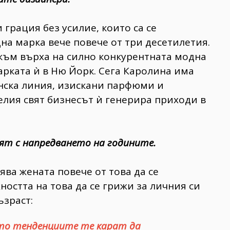
грация без усилие, които са се
а марка вече повече от три десетилетия.
ъм върха на силно конкурентната модна
арката ѝ в Ню Йорк. Сега Каролина има
нска линия, изискани парфюми и
елия свят бизнесът ѝ генерира приходи в
нят с напредването на годините.
ява жената повече от това да се
ността на това да се грижи за личния си
ъзраст:
ото тенденциите те карат да