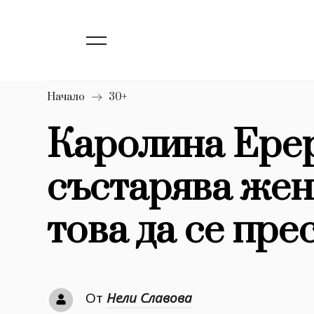
139
Бизнес
1633
Мода
16
Dialogue
Начало
30+
Изкуство
Каролина Ерер
4340
състарява жен
777
Красота
1272
Дизайн
това да се прес
1188
Книги
1970
30+
От
Нели Славова
1710