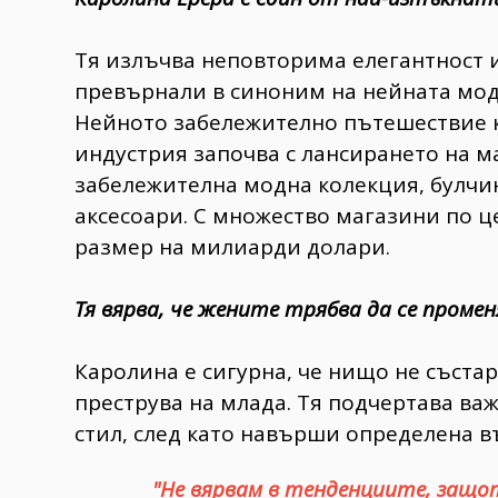
Тя излъчва неповторима елегантност и 
превърнали в синоним на нейната модн
Нейното забележително пътешествие к
индустрия започва с лансирането на м
забележителна модна колекция, булчи
аксесоари. С множество магазини по ц
размер на милиарди долари.
Тя вярва, че жените трябва да се проме
Каролина е сигурна, че нищо не състар
преструва на млада. Тя подчертава важ
стил, след като навърши определена в
"Не вярвам в тенденциите, защ