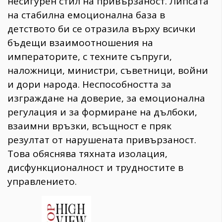
несигурен стил на привързаност. Липсата
на стабилна емоционална база в
детството би се отразила върху всички
бъдещи взаимоотношения на
императорите, с техните съпруги,
наложници, министри, съветници, войни
и дори народа. Неспособността за
изграждане на доверие, за емоционална
регулация и за формиране на дълбоки,
взаимни връзки, всъщност е пряк
резултат от нарушената привързаност.
Това обяснява тяхната изолация,
дисфункционалност и трудностите в
управлението.