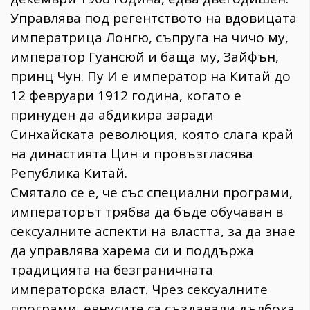
Управлява под регентството на вдовицата
императрица Лонгю, съпруга на чичо му,
император Гуансюй и баща му, Зайфън,
принц Чун. Пу И е император на Китай до
12 февруари 1912 година, когато е
принуден да абдикира заради
Синхайската революция, която слага край
на династията Цин и провъзгласява
Република Китай.
Смятало се е, че със специални програми,
императорът трябва да бъде обучаван в
сексуалните аспекти на властта, за да знае
да управлява харема си и поддържа
традицията на безграничната
императорска власт. Чрез сексуалните
програми, евнусите са създавали дълбока