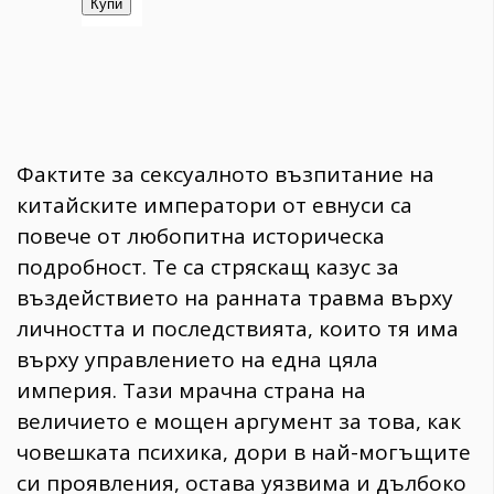
Фактите за сексуалното възпитание на
китайските императори от евнуси са
повече от любопитна историческа
подробност. Те са стряскащ казус за
въздействието на ранната травма върху
личността и последствията, които тя има
върху управлението на една цяла
империя. Тази мрачна страна на
величието е мощен аргумент за това, как
човешката психика, дори в най-могъщите
си проявления, остава уязвима и дълбоко