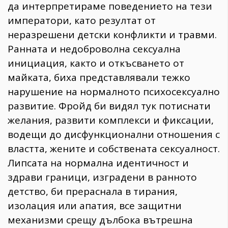
да интерпретираме поведението на тези
императори, като резултат от
неразрешени детски конфликти и травми.
Ранната и недоброволна сексуална
инициация, както и откъсването от
майката, биха представлявали тежко
нарушение на нормалното психосексуално
развитие. Фройд би видял тук потиснати
желания, развити комплекси и фиксации,
водещи до дисфункционални отношения с
властта, жените и собствената сексуалност.
Липсата на нормална идентичност и
здрави граници, изградени в ранното
детство, би прераснала в тирания,
изолация или апатия, все защитни
механизми срещу дълбока вътрешна