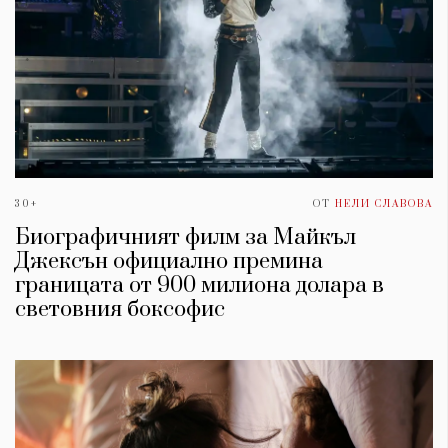
30+
ОТ
НЕЛИ СЛАВОВА
Биографичният филм за Майкъл
Джексън официално премина
границата от 900 милиона долара в
световния боксофис