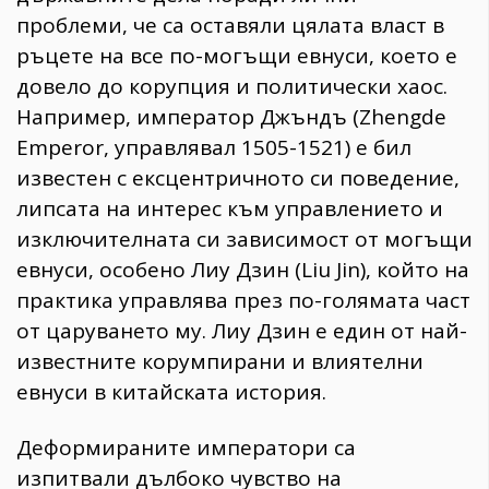
проблеми, че са оставяли цялата власт в
ръцете на все по-могъщи евнуси, което е
довело до корупция и политически хаос.
Например, император Джъндъ (Zhengde
Emperor, управлявал 1505-1521) е бил
известен с ексцентричното си поведение,
липсата на интерес към управлението и
изключителната си зависимост от могъщи
евнуси, особено Лиу Дзин (Liu Jin), който на
практика управлява през по-голямата част
от царуването му. Лиу Дзин е един от най-
известните корумпирани и влиятелни
евнуси в китайската история.
Деформираните императори са
изпитвали дълбоко чувство на