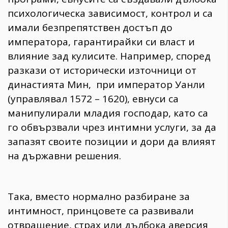
психологическа зависимост, контрол и са
имали безпрепятствен достъп до
императора, гарантирайки си власт и
влияние зад кулисите. Например, според
разкази от исторически източници от
династията Мин, при император Уанли
(управлявал 1572 – 1620), евнуси са
манипулирали младия господар, като са
го обвързвали чрез интимни услуги, за да
запазят своите позиции и дори да влияят
на държавни решения.
Така, вместо нормално разбиране за
интимност, принцовете са развивали
отвращение, страх или дълбока аверсия