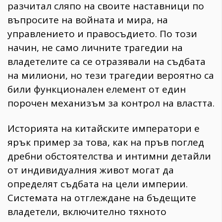
разчитал сляпо на своите наставници по
въпросите на войната и мира, на
управлението и правосъдието. По този
начин, не само личните трагедии на
владетелите са се отразявали на съдбата
на милиони, но тези трагедии вероятно са
били функционален елемент от един
порочен механизъм за контрол на властта.
Историята на китайските императори е
ярък пример за това, как на пръв поглед
дребни обстоятелства и интимни детайли
от индивидуалния живот могат да
определят съдбата на цели империи.
Системата на отглеждане на бъдещите
владетели, включително тяхното