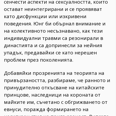
сенчести аспекти на сексуалността, които
остават неинтегрирани и се проявяват
като дисфункции или изкривени
поведения. Юнг би обърнал внимание и
на колективното несъзнавано, как тези
индивидуални травми са резонирали в
династията и са допринесли за нейния
упадък, предавайки се като нерешен
проблем през поколенията.
Добавяйки прозренията на теорията на
привързаността, разбираме, че ранното и
принудително откъсване на китайските
принцове, наследници на короната от
майките им, съчетано с обгрижването от
евнуси, поражда формирането на