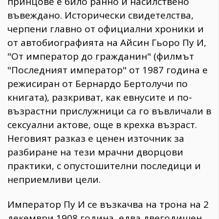
принцове е било ранно и насилствено
въвеждано. Исторически свидетелства,
черпени главно от официални хроники и
от автобиографията на Айсин Гьоро Пу И,
"От император до гражданин" (филмът
"Последният император" от 1987 година е
режисиран от Бернардо Бертолучи по
книгата), разкриват, как евнусите и по-
възрастни прислужници са го въвличали в
сексуални актове, още в крехка възраст.
Неговият разказ е ценен източник за
разбиране на тези мрачни дворцови
практики, с опустошителни последици и
неприемливи цели.
Император Пу И се възкачва на трона на 2
декември 1908 година, едва двегодишен.