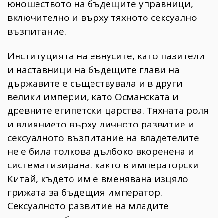
юношеството на бъдещите управници,
включително и върху тяхното сексуално
възпитание.
Институцията на евнусите, като пазители
и наставници на бъдещите глави на
държавите е съществувала и в други
велики империи, като Османската и
древните египетски царства. Тяхната роля
и влиянието върху личното развитие и
сексуалното възпитание на владетелите
не е била толкова дълбоко вкоренена и
систематизирана, както в императорски
Китай, където им е вменявана изцяло
грижата за бъдещия император.
Сексуалното развитие на младите