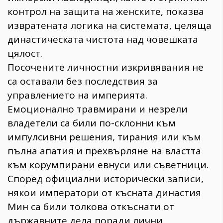
контрол на защита на женските, показва
извратената логика на системата, целяща
династическата чистота над човешката
цялост.
Посочените личностни изкривявания не
са оставали без последствия за
управлението на империята.
Емоционално травмирани и незрели
владетели са били по-склонни към
импулсивни решения, тирания или към
пълна апатия и прехвърляне на властта
към корумпирани евнуси или съветници.
Според официални исторически записи,
някои императори от късната династия
Мин са били толкова откъснати от
държавните дела поради лични