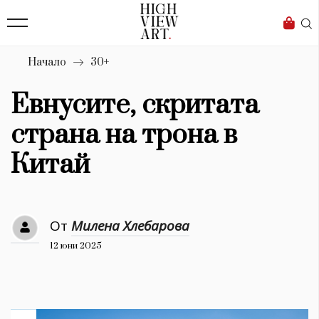
139
Бизнес
1633
Мода
Начало
30+
16
Dialogue
Евнусите, скритата
Изкуство
страна на трона в
4340
Китай
Красота
777
От
Милена Хлебарова
Дизайн
12 юни 2025
1272
1188
Книги