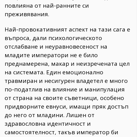
повлияна от най-ранните си
преживявания.
Най-провокативният аспект на тази сага е
въпроса, дали психологическото
отслабване и неуравновесеност на
младите императори не е било
преднамерена, макар и неизречената цел
на системата. Един емоционално
травмиран и несигурен владетел е много
по-податлив на влияние и манипулация
от страна на своите съветници, особено
придворните евнуси, имащи пряк достъп
до него от младини. Лишен от
здравословна идентичност и
самостоятелност, такъв император би