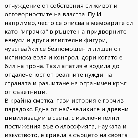
отчуждение от собствения си живот и
отговорностите на властта. Пу И,
например, често се описва в мемоарите си
като "играчка" в ръцете на придворните
евнуси и други влиятелни фигури,
чувствайки се безпомощен и лишен от
истинска воля и контрол, дори когато е
бил на трона. Тази апатия е водила до
отдалеченост от реалните нужди на
страната и разчитане на ограничен кръг
от съветници.
В крайна сметка, тази история е горчив
парадокс. Една от най-великите и древни
цивилизации в света, с изключителни
постижения във философията, науката и
изкуството, е криела в сърцето на своята