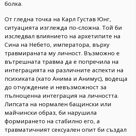
болка.
От гледна точка на Карл Густав Юнг,
ситуацията изглежда по-сложна. Той би
изследвал влиянието на архетипите на
Сина на Небето, императора, върху
травмираната му личност. Възможно е
вътрешната травма да е попречила на
интеграцията на различните аспекти на
психиката (като Анима и Анимус), водеща
до отчуждение и невъзможност за
пълноценна интеграция на личността.
Липсата на нормален бащински или
майчински образ, би нарушила
формирането на стабилно его, а
травматичният сексуален опит би създал