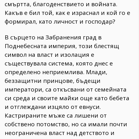
смъртта, благоденствието и войната.
Какъв е бил той, как е израснал и кой го е
формирал, като личност и господар?
В сърцето на Забранения град в
Поднебесната империя, този блестящ
символ на власт и изолация е
съществувала система, която днес е
определено неприемлива. Млади,
беззащитни принцове, бъдещи
императори, са откъсвани от семейната
си среда и своите майки още като бебета
и отглеждани изцяло от евнуси.
Кастрираните мъже са лишени от
собствено потомство, но са имали почти
неограничена власт над детството и