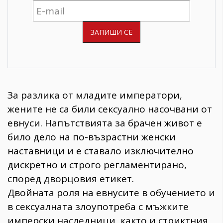
За разлика от младите императори,
жените не са били сексуално насочвани от
евнуси. Напътствията за брачен живот е
било дело на по-възрастни женски
наставници и е ставало изключително
дискретно и строго регламентирано,
според дворцовия етикет.
Двойната роля на евнусите в обучението и
в сексуалната злоупотреба с мъжките
имперски наследници, както и стриктния