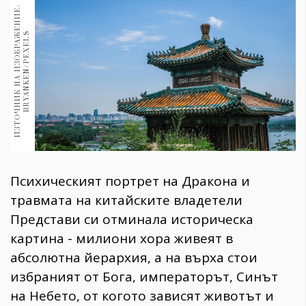
1970
И
З
Т
О
Ч
Н
И
К
Н
А
И
З
О
Б
Р
А
Е
Н
И
Е
:
B
R
Y
A
N
K
E
N
/
P
E
X
E
L
30+
Ж
S
1710
Гурме
Пътувай
237
389
Здраве
Gentlemen
Психическият портрет на Дракона и
382
травмата на китайските владетели
Представи си отминала историческа
Wellness
картина - милиони хора живеят в
1817
абсолютна йерархия, а на върха стои
избраният от Бога, императорът, Синът
ПОСЛЕДВАЙТЕ
на Небето, от когото зависят животът и
НИ