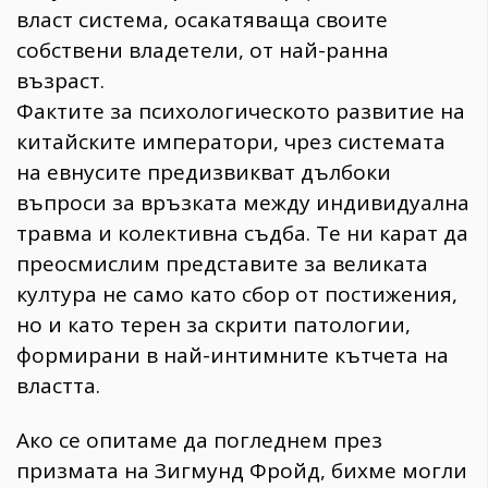
власт система, осакатяваща своите
собствени владетели, от най-ранна
възраст.
Фактите за психологическото развитие на
китайските императори, чрез системата
на евнусите предизвикват дълбоки
въпроси за връзката между индивидуална
травма и колективна съдба. Те ни карат да
преосмислим представите за великата
култура не само като сбор от постижения,
но и като терен за скрити патологии,
формирани в най-интимните кътчета на
властта.
Ако се опитаме да погледнем през
призмата на Зигмунд Фройд, бихме могли