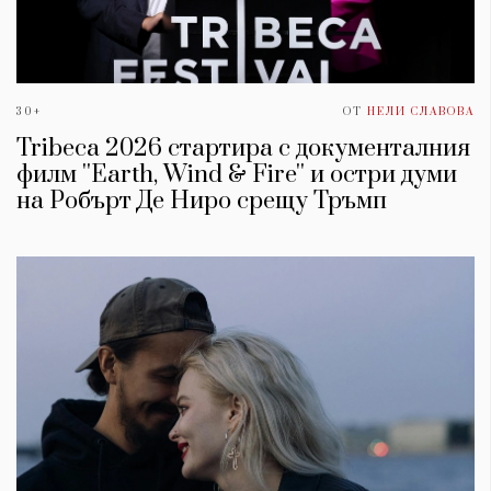
30+
ОТ
НЕЛИ СЛАВОВА
Tribeca 2026 стартира с документалния
филм ''Earth, Wind & Fire'' и остри думи
на Робърт Де Ниро срещу Тръмп
КАТЕГОРИИ
ЗА НАС
Wine&Dine
Условия за
Подкасти
ползване
Мода
За нас
Dialogue
Реклама
Изкуство
Политика за