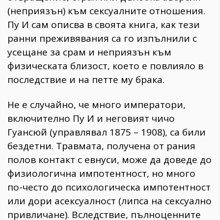
(неприязън) към сексуалните отношения.
Пу И сам описва в своята книга, как тези
ранни преживявания са го изпълнили с
усещане за срам и неприязън към
физическата близост, което е повлияло в
последствие и на петте му брака.
Не е случайно, че много императори,
включително Пу И и неговият чичо
Гуансюй (управлявал 1875 – 1908), са били
бездетни. Травмата, получена от рания
полов контакт с евнуси, може да доведе до
физиологична импотентност, но много
по-често до психологическа импотентност
или дори асексуалност (липса на сексуално
привличане). Вследствие, пълноценните