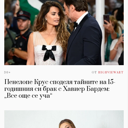
30+
ОТ
HIGHVIEWART
Пенелопе Крус споделя тайните на 15-
годишния си брак с Хавиер Бардем:
„Все още се уча“