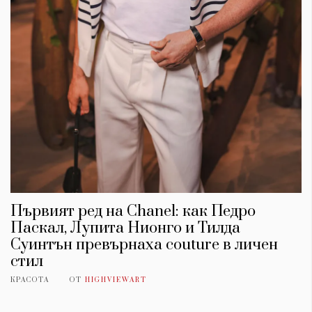
Първият ред на Chanel: как Педро
Паскал, Лупита Нионго и Тилда
Суинтън превърнаха couture в личен
стил
КРАСОТА
ОТ
HIGHVIEWART