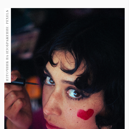
1970
30+
ИЗТОЧНИК НА ИЗОБРАЖЕНИЕ: PEXELS
1710
Гурме
Пътувай
237
389
Здраве
Gentlemen
382
Wellness
1817
ПОСЛЕДВАЙТЕ
НИ