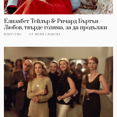
Елизабет Тейлър & Ричард Бъртън -
Любов, твърде голяма, за да продължи
ИЗКУСТВО
ОТ
НЕЛИ СЛАВОВА