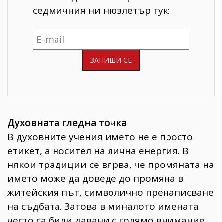
седмичния ни нюзлетър тук:
Духовната гледна точка
В духовните учения името не е просто
етикет, а носител на лична енергия. В
някои традиции се вярва, че промяната на
името може да доведе до промяна в
житейския път, символично пренаписване
на съдбата. Затова в миналото имената
често са били давани с голямо внимание,