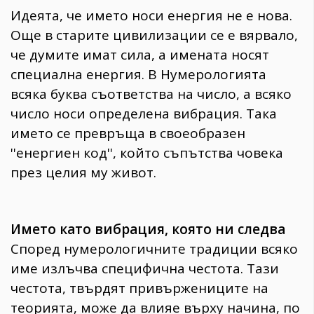
Идеята, че името носи енергия не е нова.
Още в старите цивилизации се е вярвало,
че думите имат сила, а имената носят
специална енергия. В Нумерологията
всяка буква съответства на число, а всяко
число носи определена вибрация. Така
името се превръща в своеобразен
''енергиен код'', който съпътства човека
през целия му живот.
Името като вибрация, която ни следва
Според нумерологичните традиции всяко
име излъчва специфична честота. Тази
честота, твърдят привържениците на
теорията, може да влияе върху начина, по