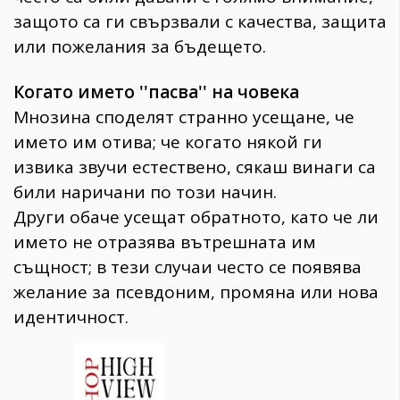
защото са ги свързвали с качества, защита
или пожелания за бъдещето.
Когато името ''пасва'' на човека
Мнозина споделят странно усещане, че
името им отива; че когато някой ги
извика звучи естествено, сякаш винаги са
били наричани по този начин.
Други обаче усещат обратното, като че ли
името не отразява вътрешната им
същност; в тези случаи често се появява
желание за псевдоним, промяна или нова
идентичност.