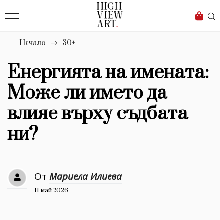
139
Бизнес
1633
Мода
Начало
30+
16
Dialogue
Енергията на имената:
Изкуство
Може ли името да
4340
влияе върху съдбата
Красота
ни?
777
Дизайн
От
Мариела Илиева
1272
11 май 2026
1188
Книги