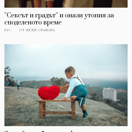
''Сексът и градът'' и онази утопия за
споделеното време
30+
ОТ
НЕЛИ СЛАВОВА
КАТЕГОРИИ
ЗА НАС
Wine&Dine
Условия за
Подкасти
ползване
Мода
За нас
Dialogue
Реклама
Изкуство
Политика за