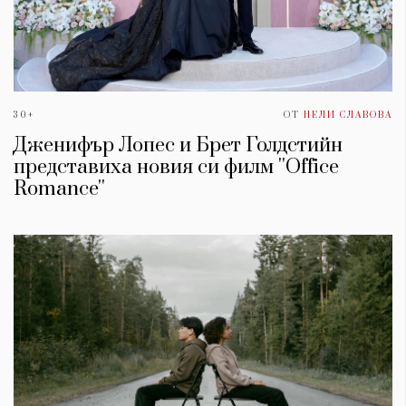
30+
ОТ
НЕЛИ СЛАВОВА
Дженифър Лопес и Брет Голдстийн
представиха новия си филм ''Office
Romance''