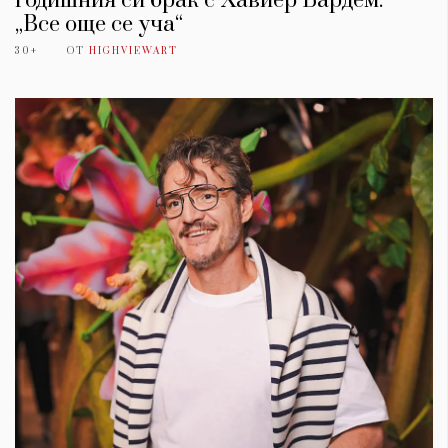
годишния си брак с Хавиер Бардем:
„Все още се уча“
30+
ОТ
HIGHVIEWART