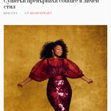
Суинтън превърнаха couture в личен
стил
КРАСОТА
ОТ
HIGHVIEWART