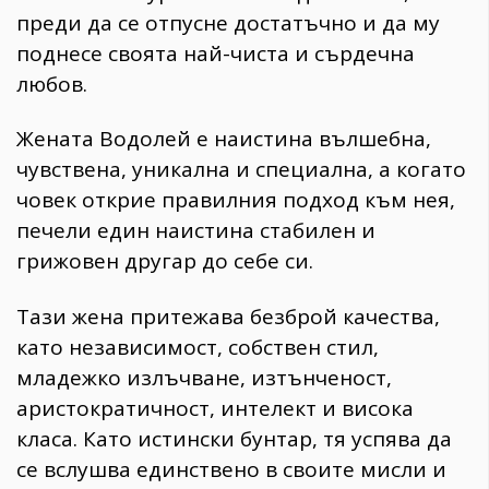
преди да се отпусне достатъчно и да му
поднесе своята най-чиста и сърдечна
любов.
Жената Водолей е наистина вълшебна,
чувствена, уникална и специална, а когато
човек открие правилния подход към нея,
печели един наистина стабилен и
грижовен другар до себе си.
Тази жена притежава безброй качества,
като независимост, собствен стил,
младежко излъчване, изтънченост,
аристократичност, интелект и висока
класа. Като истински бунтар, тя успява да
се вслушва единствено в своите мисли и