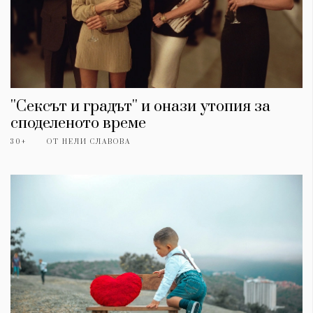
''Сексът и градът'' и онази утопия за
споделеното време
30+
ОТ
НЕЛИ СЛАВОВА
КАТЕГОРИИ
ЗА НАС
Wine&Dine
Условия за
Подкасти
ползване
Мода
За нас
Dialogue
Реклама
Изкуство
Политика за