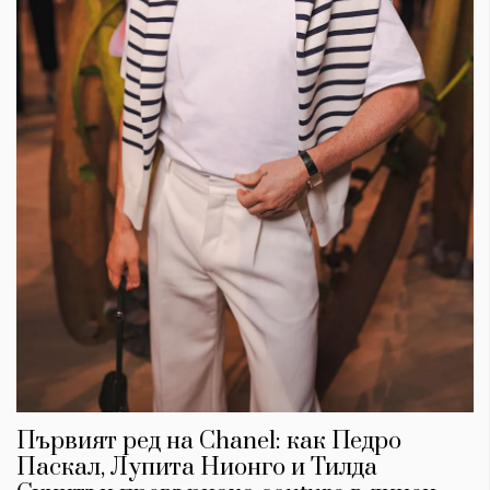
Първият ред на Chanel: как Педро
Паскал, Лупита Нионго и Тилда