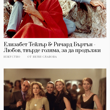
Елизабет Тейлър & Ричард Бъртън -
Любов, твърде голяма, за да продължи
ИЗКУСТВО
ОТ
НЕЛИ СЛАВОВА