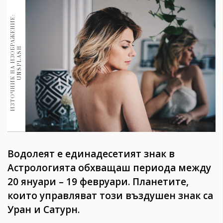
1970
30+
И
З
Т
О
Ч
Н
И
К
Н
А
И
З
О
Б
Р
А
Ж
Е
Н
И
Е
:
U
N
S
P
L
A
S
1710
Гурме
H
Пътувай
237
389
Здраве
Gentlemen
382
Водолеят е единадесетият знак в
Wellness
Астрологията обхващаш периода между
1817
20 януари – 19 февруари. Планетите,
които управляват този въздушен знак са
Уран и Сатурн.
ПОСЛЕДВАЙТЕ
НИ