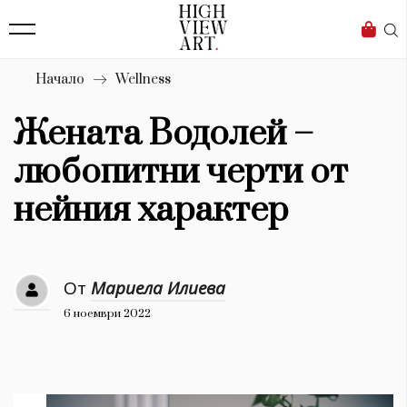
139
Бизнес
1633
Мода
Начало
Wellness
16
Dialogue
Жената Водолей –
Изкуство
любопитни черти от
4340
нейния характер
Красота
777
От
Мариела Илиева
Дизайн
6 ноември 2022
1272
1188
Книги