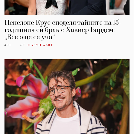
Пенелопе Крус споделя тайните на 15-
годишния си брак с Хавиер Бардем:
„Все още се уча“
30+
ОТ
HIGHVIEWART