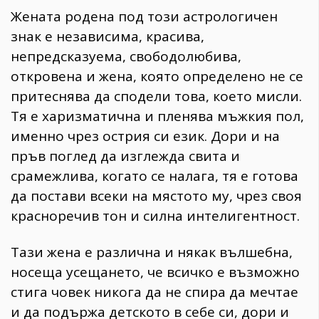
Жената родена под този астрологичен
знак е независима, красива,
непредсказуема, свободолюбива,
откровена и жена, която определено не се
притеснява да сподели това, което мисли.
Тя е харизматична и пленява мъжкия пол,
именно чрез острия си език. Дори и на
пръв поглед да изглежда свита и
срамежлива, когато се налага, тя е готова
да постави всеки на мястото му, чрез своя
красноречив тон и силна интелигентност.
Тази жена е различна и някак вълшебна,
носеща усещането, че всичко е възможно
стига човек никога да не спира да мечтае
и да подържа детското в себе си, дори и