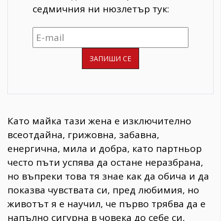
седмичния ни нюзлетър тук:
Като майка тази жена е изключително
всеотдайна, грижовна, забавна,
енергична, мила и добра, като партньор
често пъти успява да остане неразбрана,
но въпреки това тя знае как да обича и да
показва чувствата си, пред любимия, но
животът я е научил, че първо трябва да е
напълно сигурна в човека до себе си,