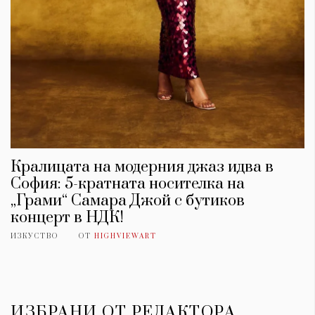
Кралицата на модерния джаз идва в
София: 5-кратната носителка на
„Грами“ Самара Джой с бутиков
концерт в НДК!
ИЗКУСТВО
ОТ
HIGHVIEWART
ИЗБРАНИ ОТ РЕДАКТОРА