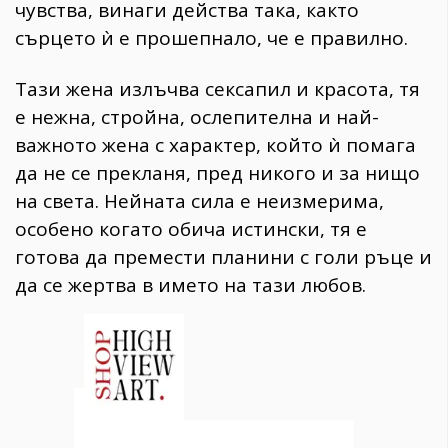
чувства, винаги действа така, както
сърцето ѝ е прошепнало, че е правилно.
Тази жена излъчва сексапил и красота, тя
е нежна, стройна, ослепителна и най-
важното жена с характер, който ѝ помага
да не се прекланя, пред никого и за нищо
на света. Нейната сила е неизмерима,
особено когато обича истински, тя е
готова да премести планини с голи ръце и
да се жертва в името на тази любов.